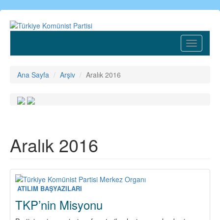
Ana
içeriğe
atla
Toggle
navigatio
Ana Sayfa
Arşiv
Aralık 2016
Aralık 2016
ATILIM BAŞYAZILARI
TKP’nin Misyonu