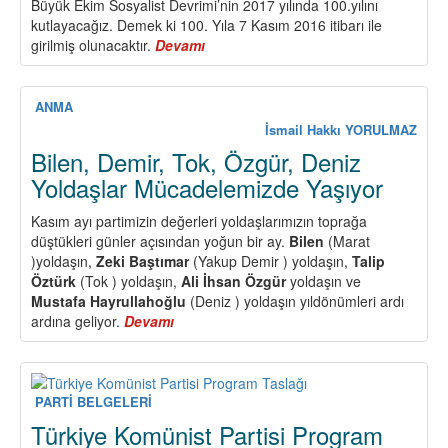
Büyük Ekim Sosyalist Devrimi’nin 2017 yılında 100.yılını
kutlayacağız. Demek ki 100. Yıla 7 Kasım 2016 itibarı ile
girilmiş olunacaktır.
Devamı
about
Ekim
Devrimi’nin
100.Yılına
ANMA
Girerken
İsmail Hakkı YORULMAZ
Bilen, Demir, Tok, Özgür, Deniz
Yoldaşlar Mücadelemizde Yaşıyor
Kasım ayı partimizin değerleri yoldaşlarımızın toprağa
düştükleri günler açısından yoğun bir ay.
Bilen
(Marat
)yoldaşın,
Zeki Baştımar
(Yakup Demir ) yoldaşın,
Talip
Öztürk
(Tok ) yoldaşın,
Ali İhsan Özgür
yoldaşın ve
Mustafa Hayrullahoğlu
(Deniz ) yoldaşın yıldönümleri ardı
ardına geliyor.
Devamı
about
Bilen,
Demir,
Tok,
Özgür,
PARTİ BELGELERİ
Deniz
Türkiye Komünist Partisi Program
Yoldaşlar