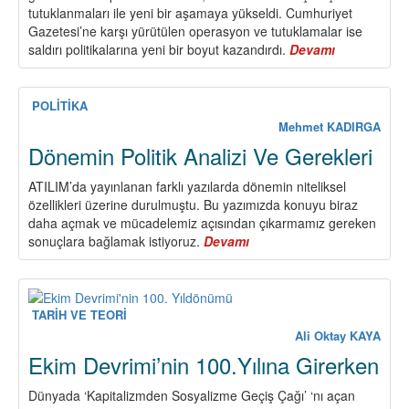
tutuklanmaları ile yeni bir aşamaya yükseldi. Cumhuriyet
Gazetesi’ne karşı yürütülen operasyon ve tutuklamalar ise
saldırı politikalarına yeni bir boyut kazandırdı.
Devamı
about
Gün,
Tüm
Anti-
POLİTİKA
Faşist
Mehmet KADIRGA
Güçlerin
Dönemin Politik Analizi Ve Gerekleri
Faşizme
Karşı
ATILIM’da yayınlanan farklı yazılarda dönemin niteliksel
Birlik
özellikleri üzerine durulmuştu. Bu yazımızda konuyu biraz
Ve
daha açmak ve mücadelemiz açısından çıkarmamız gereken
Mücadele
sonuçlara bağlamak istiyoruz.
Devamı
about
Günüdür
Dönemin
Politik
Analizi
Ve
TARİH VE TEORİ
Gerekleri
Ali Oktay KAYA
Ekim Devrimi’nin 100.Yılına Girerken
Dünyada ‘Kapitalizmden Sosyalizme Geçiş Çağı’ ‘nı açan