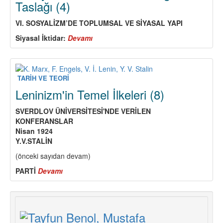
Taslağı (4)
Mücadelemizde
Yaşıyor
VI. SOSYALİZM
’
DE TOPLUMSAL VE SİYASAL YAPI
Siyasal İ
ktidar:
Devamı
about
Türkiye
Komünist
Partisi
Program
TARİH VE TEORİ
Taslağı
Leninizm'in Temel İlkeleri (8)
(4)
SVERDLOV ÜNİVERSİTESİ'NDE VERİLEN
KONFERANSLAR
Nisan 1924
Y.V.STALİN
(önceki sayıdan devam)
PARTİ
Devamı
about
Leninizm'in
Temel
İlkeleri
(8)