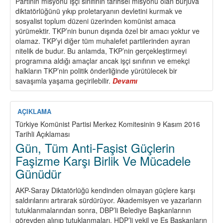
Partinin misyonu işçi sınıfının tarihsel misyonu olan burjuva
diktatörlüğünü yıkıp proletaryanın devletini kurmak ve
sosyalist toplum düzeni üzerinden komünist amaca
yürümektir. TKP’nin bunun dışında özel bir amacı yoktur ve
olamaz. TKP’yi diğer tüm muhalefet partilerinden ayıran
nitelik de budur. Bu anlamda, TKP’nin gerçekleştirmeyi
programına aldığı amaçlar ancak işçi sınıfının ve emekçi
halkların TKP’nin politik önderliğinde yürütülecek bir
savaşımla yaşama geçirilebilir.
Devamı
about
TKP’nin
Misyonu
AÇIKLAMA
Türkiye Komünist Partisi Merkez Komitesinin 9 Kasım 2016
Tarihli Açıklaması
Gün, Tüm Anti-Faşist Güçlerin
Faşizme Karşı Birlik Ve Mücadele
Günüdür
AKP-Saray Diktatörlüğü kendinden olmayan güçlere karşı
saldırılarını artırarak sürdürüyor. Akademisyen ve yazarların
tutuklanmalarından sonra, DBP’li Belediye Başkanlarının
görevden alınıp tutuklanmaları, HDP’li vekil ve Eş Başkanların