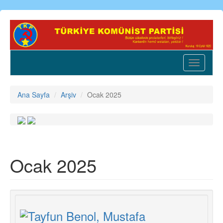
Ana
içeriğe
atla
Toggle
navigatio
Ana Sayfa
Arşiv
Ocak 2025
Ocak 2025