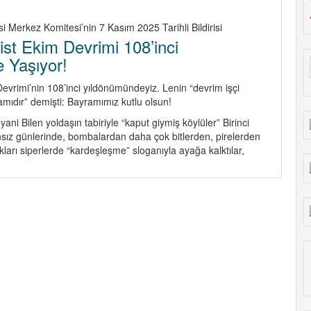
i Merkez Komitesi’nin 7 Kasım 2025 Tarihli Bildirisi
st Ekim Devrimi 108’inci
 Yaşıyor!
evrimi’nin 108’inci yıldönümündeyiz. Lenin “devrim işçi
yramıdır” demişti: Bayramımız kutlu olsun!
yani Bilen yoldaşın tabiriyle “kaput giymiş köylüler” Birinci
ız günlerinde, bombalardan daha çok bitlerden, pirelerden
ıkları siperlerde “kardeşleşme” sloganıyla ayağa kalktılar,
e