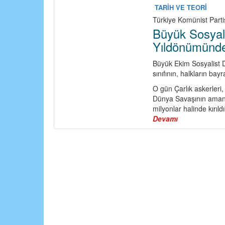
TARİH VE TEORİ
Türkiye Komünist Partis
Büyük Sosyali
Yıldönümünde
Büyük Ekim Sosyalist D
sınıfının, halkların ba
O gün Çarlık askerleri, 
Dünya Savaşının amans
milyonlar halinde kırıld
Devamı
about
Büyük
Sosyalist
Ekim
Devrimi
108’inci
Yıldönümünd
Yaşıyor!