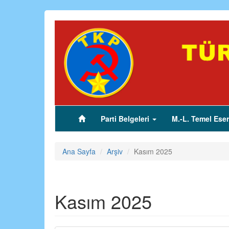
Ana
içeriğe
atla
Parti Belgeleri
M.-L. Temel Eser
(current)
Ana Sayfa
Arşiv
Kasım 2025
Kasım 2025