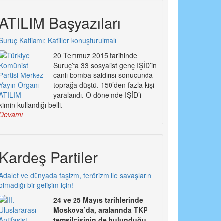
ATILIM Başyazıları
Suruç Katliamı: Katiller konuşturulmalı
20 Temmuz 2015 tarihinde
Suruç’ta 33 sosyalist genç IŞİD’in
canlı bomba saldırısı sonucunda
toprağa düştü. 150’den fazla kişi
yaralandı. O dönemde IŞİD’i
kimin kullandığı belli.
Devamı
Kardeş Partiler
Adalet ve dünyada faşizm, terörizm ile savaşların
olmadığı bir gelişim için!
24 ve 25 Mayıs tarihlerinde
Moskova’da, aralarında TKP
temsilcisinin de bulunduğu