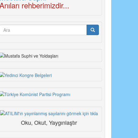
Anıları rehberimizdir...
Arama
formu
Ara
Oku, Okut, Yaygınlaştır