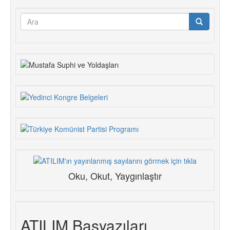
Arama
formu
Ara
Oku, Okut, Yaygınlaştır
ATILIM Başyazıları