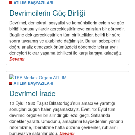
ATILIM BAŞYAZILARI
Devrimcilerin Güç Birliği
Devrimci, demokrat, sosyalist ve komünistlerin eylem ve güç
birliği konusu yıllardır gerçekleştirilmeye çalışılan bir görevdir.
Bugüne dek gerçekleştirilen tüm birliktelikler, belirli bir süre
sonra tavsamış ve akabinde dağılmıştır. Bunun sebeplerini
doğru analiz etmezsek önümüzdeki dönemde tekrar aynı
deneyleri tekrar yaşama tehlikesi ile karşı karşıya kalacağız.
Devamı
about
Devrimcilerin
Güç
Birliği
ATILIM BAŞYAZILARI
Devrimci İrade
12 Eylül 1980 Faşist Diktatörlüğü’nün amacı ve yarattığı
sonuçları bugün halen yaşamaktayız. Evet, 12 Eylül tüm
devrimci örgütleri bir silindir gibi ezdi geçti. Saflarında
dönekler yarattı. Umudunu, amaçlarını kaybedenler, yönünü
reformizme, liberalizme hatta düzene çevirenler, ruhlarını
burjuvaziye satanlar oldu.
Devamı
about