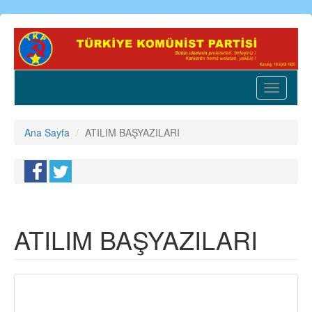
Ana
içeriğe
atla
Toggle
navigatio
Ana Sayfa
ATILIM BAŞYAZILARI
ATILIM BAŞYAZILARI