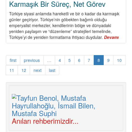
Karmaşık Bir Süreç, Net Görev
Türkiye siyasi anlamda hareketli ve bir o kadar da karmaşık
günler geçiriyor. Türkiye’nin göbekten bağımlı olduğu
emperyalist merkezler, kendilerinin bölge ve dünyadaki
yeniden paylaşım ve “düzenleme” stratejileri temelinde,
Türkiye’yi de yeniden formatlama ihtiyacı duydular.
Devamı
about
Karma
Bir
Süreç,
first
previous
…
4
5
6
7
8
9
10
Net
Görev
11
12
next
last
Anıları rehberimizdir...