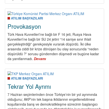
Devrimci
İrade
ATILIM BAŞYAZILARI
Provokasyon
Türk Hava Kuvvetleri’ne bağlı bir F 16 jeti, Rusya Hava
Kuvvetleri’ne bağlı bir SU 24 jetini “14 saniye sınır ihlali
gerçekleştirdiği” gerekçesiyle vurarak düşürdü. İki ülke
arasında ciddi bir krize dönüşen bu olay sonucunda “neden
düşürüldü ?” sorusu gündemden düşmedi ve bugüne kadar
da yanıtlanmadı.
Devamı
about
Provokasyon
ATILIM BAŞYAZILARI
Tekrar Yol Ayrımı
7 Haziran seçimlerinden önce Türkiye’nin bir yol ayrımında
olduğunu; AKP’nin tek başına iktidarının engellenebilmesi
koşullarında barış ve demokratikleşme sürecinin başlangıcı
olabileceği, tersi durumda ise diktatörlüğün kurumsallaşacağı