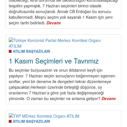
tespitini yapmıştık. 7 Haziran seçimleri birinci olasılık
doğrultusunda sonuçlandı. Ancak CB Erdoğan bu sonucu
kabullenmedi. Meşru seçimi yok sayarak 1 Kasım için yeni
seçim tarihi belirledi.
Devamı
about
Tekrar
Yol
Ayrımı
ATILIM BAŞYAZILARI
1 Kasım Seçimleri ve Tavrımız
Bu seçimler burjuvazinin ve onun iktidarının keyfi için
yapılıyor. 7 Haziran seçim sonuçlarını beğenmeyen egemen
sınıflar, yeni bir deneme ile dengeleri tekrar düzenlemeye
çalışacaklar.Herkesin üzerinde birleştiği düşünce, oy
oranlarının 7 Haziran’a göre çok fazla değişmeyeceği
yönünde. O zaman bu seçimler ne anlama geliyor?
Devamı
about
1
Kası
Seçim
ve
ATILIM BAŞYAZILARI
Tavrı