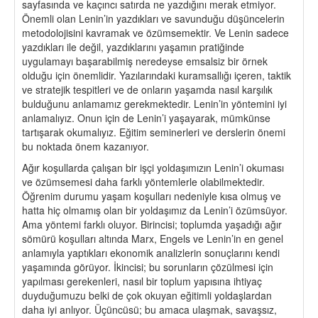
sayfasında ve kaçıncı satırda ne yazdığını merak etmiyor.
Önemli olan Lenin’in yazdıkları ve savunduğu düşüncelerin
metodolojisini kavramak ve özümsemektir. Ve Lenin sadece
yazdıkları ile değil, yazdıklarını yaşamın pratiğinde
uygulamayı başarabilmiş neredeyse emsalsiz bir örnek
olduğu için önemlidir. Yazılarındaki kuramsallığı içeren, taktik
ve stratejik tespitleri ve de onların yaşamda nasıl karşılık
bulduğunu anlamamız gerekmektedir. Lenin’in yöntemini iyi
anlamalıyız. Onun için de Lenin’i yaşayarak, mümkünse
tartışarak okumalıyız. Eğitim seminerleri ve derslerin önemi
bu noktada önem kazanıyor.
Ağır koşullarda çalışan bir işçi yoldaşımızın Lenin’i okuması
ve özümsemesi daha farklı yöntemlerle olabilmektedir.
Öğrenim durumu yaşam koşulları nedeniyle kısa olmuş ve
hatta hiç olmamış olan bir yoldaşımız da Lenin’i özümsüyor.
Ama yöntemi farklı oluyor. Birincisi; toplumda yaşadığı ağır
sömürü koşulları altında Marx, Engels ve Lenin’in en genel
anlamıyla yaptıkları ekonomik analizlerin sonuçlarını kendi
yaşamında görüyor. İkincisi; bu sorunların çözülmesi için
yapılması gerekenleri, nasıl bir toplum yapısına ihtiyaç
duyduğumuzu belki de çok okuyan eğitimli yoldaşlardan
daha iyi anlıyor. Üçüncüsü; bu amaca ulaşmak, savaşsız,