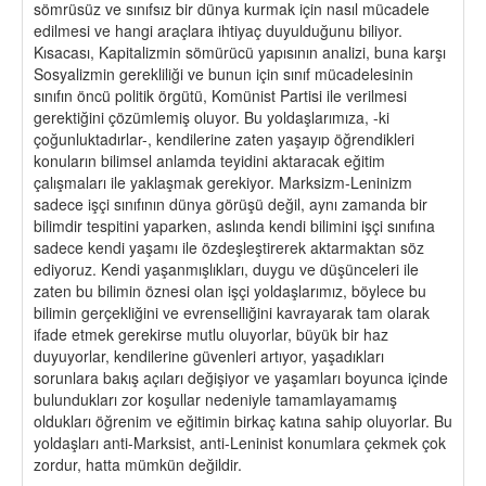
sömrüsüz ve sınıfsız bir dünya kurmak için nasıl mücadele
edilmesi ve hangi araçlara ihtiyaç duyulduğunu biliyor.
Kısacası, Kapitalizmin sömürücü yapısının analizi, buna karşı
Sosyalizmin gerekliliği ve bunun için sınıf mücadelesinin
sınıfın öncü politik örgütü, Komünist Partisi ile verilmesi
gerektiğini çözümlemiş oluyor. Bu yoldaşlarımıza, -ki
çoğunluktadırlar-, kendilerine zaten yaşayıp öğrendikleri
konuların bilimsel anlamda teyidini aktaracak eğitim
çalışmaları ile yaklaşmak gerekiyor. Marksizm-Leninizm
sadece işçi sınıfının dünya görüşü değil, aynı zamanda bir
bilimdir tespitini yaparken, aslında kendi bilimini işçi sınıfına
sadece kendi yaşamı ile özdeşleştirerek aktarmaktan söz
ediyoruz. Kendi yaşanmışlıkları, duygu ve düşünceleri ile
zaten bu bilimin öznesi olan işçi yoldaşlarımız, böylece bu
bilimin gerçekliğini ve evrenselliğini kavrayarak tam olarak
ifade etmek gerekirse mutlu oluyorlar, büyük bir haz
duyuyorlar, kendilerine güvenleri artıyor, yaşadıkları
sorunlara bakış açıları değişiyor ve yaşamları boyunca içinde
bulundukları zor koşullar nedeniyle tamamlayamamış
oldukları öğrenim ve eğitimin birkaç katına sahip oluyorlar. Bu
yoldaşları anti-Marksist, anti-Leninist konumlara çekmek çok
zordur, hatta mümkün değildir.