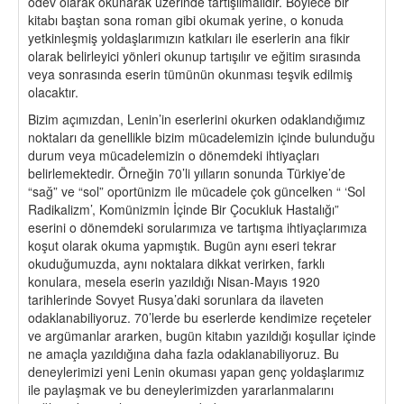
ödev olarak okunarak üzerinde tartışılmalıdır. Böylece bir
kitabı baştan sona roman gibi okumak yerine, o konuda
yetkinleşmiş yoldaşlarımızın katkıları ile eserlerin ana fikir
olarak belirleyici yönleri okunup tartışılır ve eğitim sırasında
veya sonrasında eserin tümünün okunması teşvik edilmiş
olacaktır.
Bizim açımızdan, Lenin’in eserlerini okurken odaklandığımız
noktaları da genellikle bizim mücadelemizin içinde bulunduğu
durum veya mücadelemizin o dönemdeki ihtiyaçları
belirlemektedir. Örneğin 70’li yılların sonunda Türkiye’de
“sağ” ve “sol” oportünizm ile mücadele çok güncelken “ ‘Sol
Radikalizm’, Komünizmin İçinde Bir Çocukluk Hastalığı”
eserini o dönemdeki sorularımıza ve tartışma ihtiyaçlarımıza
koşut olarak okuma yapmıştık. Bugün aynı eseri tekrar
okuduğumuzda, aynı noktalara dikkat verirken, farklı
konulara, mesela eserin yazıldığı Nisan-Mayıs 1920
tarihlerinde Sovyet Rusya’daki sorunlara da ilaveten
odaklanabiliyoruz. 70’lerde bu eserlerde kendimize reçeteler
ve argümanlar ararken, bugün kitabın yazıldığı koşullar içinde
ne amaçla yazıldığına daha fazla odaklanabiliyoruz. Bu
deneylerimizi yeni Lenin okuması yapan genç yoldaşlarımız
ile paylaşmak ve bu deneylerimizden yararlanmalarını