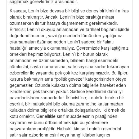
sağlamak görevlerimiz arasındadır.
Kısacası, Lenin bize devasa bir bilgi ve deney birikimini miras
olarak bırakmıştır. Ancak, Lenin’in bize bıraktığı mirası
özümserken iki tür hataya düşmememiz gerekmektedir.
Birincisi; Lenin’i okuyup anlamadan ve tarihsel bağlamı içinde
değerlendirmeden, yazdığı eserlerin tümünden yaptığımız
çıkarsamaları özümsemeden Lenin’i sadece bir “alıntı
hastalığı” amacıyla okumamalıyız. Çevremizde karşılaştığımız
örnekleri hepimiz biliyoruz. Lenin’i bir bütün olarak
anlamadan ve özümsemeden, bilmem hangi eserindeki
cümlesini, sayfa numarasına, satır sayısına kadar tekrarlayan
ezberciler ile yaşamda pek çok kez karşılaşmışızdır. Bu tipler,
kusura bakmayın ama “politik geveze” kategorisinden öteye
geçemezler. Özünde kulaktan dolma bilgilerle hareket eden
ikincilerden pek farkları yoktur. Sadece kendilerini daha iyi
pazarladıklarını zannederler. İkincisi ise; Lenin’in bırakın bir
eserini, bir makalesini bile okuma zahmetine katlanmadan
kulaktan dolma bilgilerle ortalıkta dolaşanlardır. İki örnek de
kötü örnektir. Genellikle sınıf mücadelesinin pratiğinden
kaytaran ve bunu örtbas etmek için bu yöntemlere
başvuranların pratiğidir. Halbuki, kimse Lenin’in eserlerini
satır satır ezberlenmesini veya hangi kitabın kaçıncı