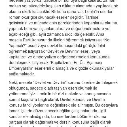
mekan ve mücadele koşulları dikkate alınmadan yapılacak bir
okuma eksik kalacaktır. Bir konu daha var. Lenin’in eserleri
roman okur gibi okunacak eserler değildir. Tarihsel
gelişiminin ve mücadelenin gereklerinden koparılarak okuma
yapmak hem yanlış anlamalara ve değerlendirmelere yol
açabileceği gibi, aynı zamanda sıkıcı da gelebilir. Ama
mesela Parti konusunda ilkeleri öğrenmek istiyorsak “Ne
Yapmalı?” eseri veya devlet konusundaki görüşlerinini
öğrenmek istiyorsak “Devlet ve Devrim” eseri, veya
kapitalizm ve emperyalizm değerlendirmeleri konusunda
derinleşmek istiyorsak “Kapitalizmin En Üst Aşaması
Emperyalizm” eserlerini o amaçla ve o gözle okumak yarar
sağlamaktadır.
Neki, mesele “Devlet ve Devrim” sorunu üzerine derinleşmek
olduğunda, sadece o adı taşıyan eseri okumak ile
yetinmemeliyiz. Lenin’in bir dizi makale ve konuşmasında
somut koşullara bağlı olarak Devlet konusu ve Devrim
konusu farklı yönlerine değinilerek ele alınmıştır. Bu detaylara
inmek için de düzenlenecek eğitim çalışmalarında, ilgili
konular ele alındığında, bu eserlerden bölümler okuma
parçası olarak dağıtılmalı ve dersin konusuna bağlı olarak