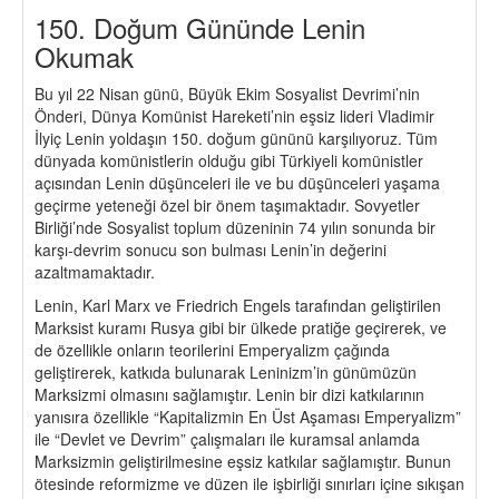
150. Doğum Gününde Lenin
Okumak
Bu yıl 22 Nisan günü, Büyük Ekim Sosyalist Devrimi’nin
Önderi, Dünya Komünist Hareketi’nin eşsiz lideri Vladimir
İlyiç Lenin yoldaşın 150. doğum gününü karşılıyoruz. Tüm
dünyada komünistlerin olduğu gibi Türkiyeli komünistler
açısından Lenin düşünceleri ile ve bu düşünceleri yaşama
geçirme yeteneği özel bir önem taşımaktadır. Sovyetler
Birliği’nde Sosyalist toplum düzeninin 74 yılın sonunda bir
karşı-devrim sonucu son bulması Lenin’in değerini
azaltmamaktadır.
Lenin, Karl Marx ve Friedrich Engels tarafından geliştirilen
Marksist kuramı Rusya gibi bir ülkede pratiğe geçirerek, ve
de özellikle onların teorilerini Emperyalizm çağında
geliştirerek, katkıda bulunarak Leninizm’in günümüzün
Marksizmi olmasını sağlamıştır. Lenin bir dizi katkılarının
yanısıra özellikle “Kapitalizmin En Üst Aşaması Emperyalizm”
ile “Devlet ve Devrim” çalışmaları ile kuramsal anlamda
Marksizmin geliştirilmesine eşsiz katkılar sağlamıştır. Bunun
ötesinde reformizme ve düzen ile işbirliği sınırları içine sıkışan