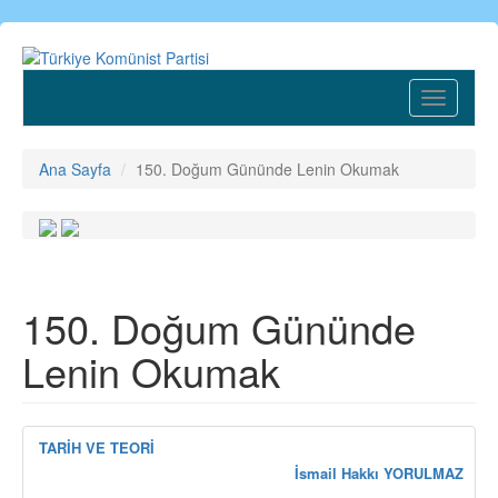
Ana
içeriğe
atla
Toggle
navigatio
Ana Sayfa
150. Doğum Gününde Lenin Okumak
150. Doğum Gününde
Lenin Okumak
TARİH VE TEORİ
İsmail Hakkı YORULMAZ