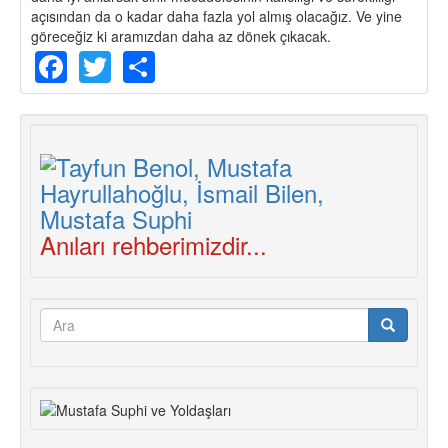
açısından da o kadar daha fazla yol almış olacağız. Ve yine
göreceğiz ki aramızdan daha az dönek çıkacak.
Facebook
Twitter
Share
Anıları rehberimizdir...
Arama
formu
Ara