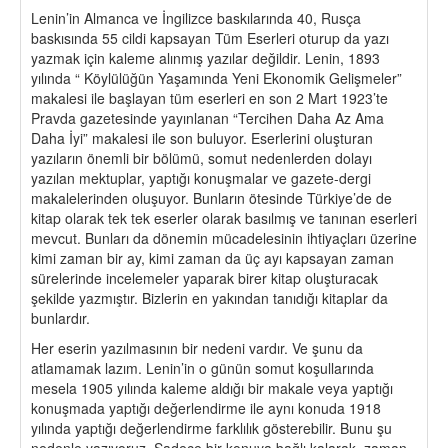
Lenin’in Almanca ve İngilizce baskılarında 40, Rusça
baskısında 55 cildi kapsayan Tüm Eserleri oturup da yazı
yazmak için kaleme alınmış yazılar değildir. Lenin, 1893
yılında “ Köylülüğün Yaşamında Yeni Ekonomik Gelişmeler”
makalesi ile başlayan tüm eserleri en son 2 Mart 1923’te
Pravda gazetesinde yayınlanan “Tercihen Daha Az Ama
Daha İyi” makalesi ile son buluyor. Eserlerini oluşturan
yazıların önemli bir bölümü, somut nedenlerden dolayı
yazılan mektuplar, yaptığı konuşmalar ve gazete-dergi
makalelerinden oluşuyor. Bunların ötesinde Türkiye’de de
kitap olarak tek tek eserler olarak basılmış ve tanınan eserleri
mevcut. Bunları da dönemin mücadelesinin ihtiyaçları üzerine
kimi zaman bir ay, kimi zaman da üç ayı kapsayan zaman
sürelerinde incelemeler yaparak birer kitap oluşturacak
şekilde yazmıştır. Bizlerin en yakından tanıdığı kitaplar da
bunlardır.
Her eserin yazılmasının bir nedeni vardır. Ve şunu da
atlamamak lazım. Lenin’in o günün somut koşullarında
mesela 1905 yılında kaleme aldığı bir makale veya yaptığı
konuşmada yaptığı değerlendirme ile aynı konuda 1918
yılında yaptığı değerlendirme farklılık gösterebilir. Bunu şu
nedenle yazıyoruz. Sadece bir konuya bağlı kalarak, zaman,