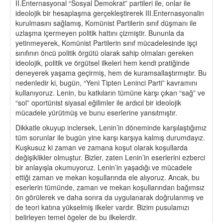
II.Enternasyonal “Sosyal Demokrat” partileri ile, onlar ile
ideolojik bir hesaplaşma gerçekleştirerek III.Enternasyonalin
kurulmasını sağlamış, Komünist Partilerin sınıf düşmanı ile
uzlaşma içermeyen politik hattını çizmiştir. Bununla da
yetinmeyerek, Komünist Partilerin sınıf mücadelesinde işçi
sınıfının öncü politik örgütü olarak sahip olmaları gereken
ideolojik, politik ve örgütsel ilkeleri hem kendi pratiğinde
deneyerek yaşama geçirmiş, hem de kuramsallaştırmıştır. Bu
nedenledir ki, bugün, “Yeni Tipten Leninci Parti” kavramını
kullanıyoruz. Lenin, bu katkıların tümüne karşı çıkan “sağ” ve
“sol” oportünist siyasal eğilimler ile ardıcıl bir ideolojik
mücadele yürütmüş ve bunu eserlerine yansıtmıştır.
Dikkatle okuyup inclersek, Lenin’in döneminde karşılaştığımız
tüm sorunlar ile bugün yine karşı karşıya kalmış durumdayız.
Kuşkusuz ki zaman ve zamana koşut olarak koşullarda
değişiklikler olmuştur. Bizler, zaten Lenin’in eserlerini ezberci
bir anlayışla okumuyoruz. Lenin’in yaşadığı ve mücadele
ettiği zaman ve mekan koşullarında ele alıyoruz. Ancak, bu
eserlerin tümünde, zaman ve mekan koşullarından bağımsız
ön görülerek ve daha sonra da uygulanarak doğrulanmış ve
de teori katına yükselmiş ilkeler vardır. Bizim pusulamızı
belirleyen temel ögeler de bu ilkelerdir.