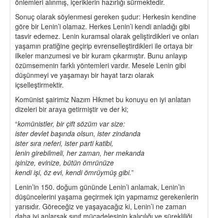
önlemleri alınmış, içeriklerin hazırlığı sürmektedir.
Sonuç olarak söylenmesi gereken şudur: Herkesin kendine
göre bir Lenin’i olamaz. Herkes Lenin’i kendi anladığı gibi
tasvir edemez. Lenin kuramsal olarak geliştirdikleri ve onları
yaşamın pratiğine geçirip evrenselleştirdikleri ile ortaya bir
ilkeler manzumesi ve bir kuram çıkarmıştır. Bunu anlayıp
özümsemenin farklı yöntemleri vardır. Mesele Lenin gibi
düşünmeyi ve yaşamayı bir hayat tarzı olarak
içselleştirmektir.
Komünist şairimiz Nazım Hikmet bu konuyu en iyi anlatan
dizeleri bir araya getirmiştir ve der ki;
“
komünistler, bir çift sözüm var size:
ister devlet başında olsun, ister zindanda
ister sıra neferi, ister parti katibi,
lenin girebilmeli, her zaman, her mekanda
işinize, evinize, bütün ömrünüze
kendi işi, öz evi, kendi ömrüymüş gibi.
”
Lenin’in 150. doğum gününde Lenin’i anlamak, Lenin’in
düşüncelerini yaşama geçirmek için yapmamız gerekenlerin
yarısıdır. Göreceğiz ve yaşayacağız ki, Lenin’i ne zaman
daha iyi anlarsak sınıf mücadelesinin kalıcılığı ve sürekliliği