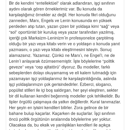
Bir de kendini “entellektüel” olarak adlandıran, işçi sınıfının
aydını olarak gören örneklerimiz var. Bu konuda da
karşılaştığımız örnekler az değil. Her konuda fikri olduğunu
zanneden, Marx, Engels ve Lenin konusunda en yüksek
perdeden atıp tutan, yazan çizen bir yoldaşa kimi “sağ” veya
“sol” oportünist bir kuruluş veya yazar tarafından yazılmış,
içeriği çok Marksizm-Leninizm’in profesyonelce çarptılmış
olduğu bir yazı veya kitabı verin ve o yoldaşın o konuda yanıt
yazmasını, o yazı veya kitabı eleştirmesini isteyin. Sonuç
alamazsınız. Yazamaz. Çünkü ne Marx’ı, ne Engel’i, ne de
Lenin’i anlayarak özümsememiştir. İşte böylelerine “politik
geveze” veya “cep ajitatörü” diyoruz. Bu modeller, farklı
sebeplerden dolayı okuyamamış ve eli kalem tutmadığı için
yazamayan işçi yoldaşlarımız ile karşılaştırıldığında, aslında
işçi yoldaşlarımızın çok gerisindedirler. Ezberci, slogancı,
popülist stilleri ile içi boş saldırgan, her şeyi eleştiren, sekter
bir dil kullanan kendini beğenmiş modeller çok tehlikelidir. Bu
tipler örgütlü çalışmaya da yatkın değillerdir. Kural tanımazlar.
Her şeyin en iyisini kendileri bilirler. Zora gelince de bir
bahane bulup kaçarlar. Kaçarken de suçlarlar. İşçi sınıfının
öncü politik örgütünün sıralarında böylelerine yer yoktur.
Olacaksa da, bu eksik ve yanlışlıkları kendileri ile açıkça