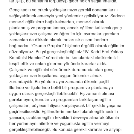
tartışılıp, bu yanlarını törpüleyip gidermeleri sağlanmalıdır.
Genç kadın ve erkek yoldaşlarımızın gerekli donanımlarını
sağlayabilmek amacıyla yeni yöntemler geliştiriyoruz. Sadece
merkezi eğitimlere bağlı kalmadan, merkezi olarak
planlanmış ve programlanmış, ancak eğitime katılacak genç
yoldaşlarımızın çalışma ve öğrenim için ayırmaları gereken
zamanları da dikkate alarak, onları sıkıcı seminerlere
boğmadan “Okuma Grupları” biçimde örgütlü olarak eğitimler
düzenliyoruz. Bu yıl gerçekleştirdiğimiz “IV. Kadri Erol Yoldaş
Komünist Hamlesi” sürecinde bu konulardaki eksiklerimizi
tespit ettik ve onları giderme yönünde kararlar aldık.
Çalışmak ve eğitimini sürdürmek durumunda olan genç
yoldaşlarımızın koşullarına uygun önlemler almak
zorundaydık. Bu yöntem aynı zamanda ülkenin çeşitli
illerinde ve ilçelerinde belirli bir program ve planlamaya
uygun olarak gerçekleştirilebilecektir. Eş zamanlı olması
gerekmeyen, konular ve programları farklılaşan eğitim
çalışmaları, böylece ihtiyacı karşılayacak bir şekilde yaşama
geçirilebilecektir. Eğitimcilerin merkezi olarak eğitilmesinin
yanısıra, uzaktan eğitim teknikleri devreye alınarak ülkenin
her yerine aynı nitelikte ve yoğunlukta eğitim vermeyi
gerçekleştirebileceğiz. Bu konuda gerekli kararlar ve altyapı