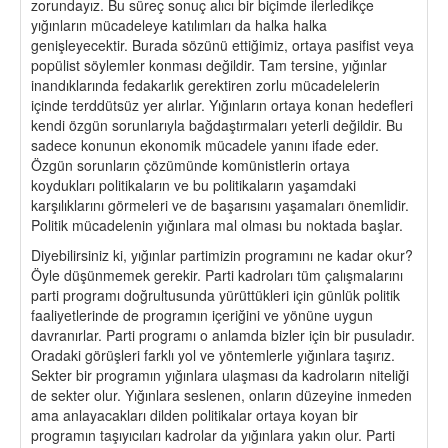
zorundayız. Bu süreç sonuç alıcı bir biçimde ilerledikçe
yığınların mücadeleye katılımları da halka halka
genişleyecektir. Burada sözünü ettiğimiz, ortaya pasifist veya
popülist söylemler konması değildir. Tam tersine, yığınlar
inandıklarında fedakarlık gerektiren zorlu mücadelelerin
içinde terddütsüz yer alırlar. Yığınların ortaya konan hedefleri
kendi özgün sorunlarıyla bağdaştırmaları yeterli değildir. Bu
sadece konunun ekonomik mücadele yanını ifade eder.
Özgün sorunların çözümünde komünistlerin ortaya
koydukları politikaların ve bu politikaların yaşamdaki
karşılıklarını görmeleri ve de başarısını yaşamaları önemlidir.
Politik mücadelenin yığınlara mal olması bu noktada başlar.
Diyebilirsiniz ki, yığınlar partimizin programını ne kadar okur?
Öyle düşünmemek gerekir. Parti kadroları tüm çalışmalarını
parti programı doğrultusunda yürüttükleri için günlük politik
faaliyetlerinde de programın içeriğini ve yönüne uygun
davranırlar. Parti programı o anlamda bizler için bir pusuladır.
Oradaki görüşleri farklı yol ve yöntemlerle yığınlara taşırız.
Sekter bir programın yığınlara ulaşması da kadroların niteliği
de sekter olur. Yığınlara seslenen, onların düzeyine inmeden
ama anlayacakları dilden politikalar ortaya koyan bir
programın taşıyıcıları kadrolar da yığınlara yakın olur. Parti