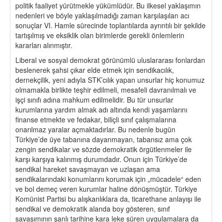
politik faaliyet yürütmekle yükümlüdür. Bu ilkesel yaklaşımın
nedenleri ve böyle yaklaşılmadığı zaman karşılaşılan acı
sonuçlar VI. Hamle sürecinde toplantılarda ayrıntılı bir şekilde
tartışılmış ve eksiklik olan birimlerde gerekli önlemlerin
kararları alınmıştır.
Liberal ve sosyal demokrat görünümlü uluslararası fonlardan
beslenerek şahsi çıkar elde etmek için sendikacılık,
dernekçilik, yeni adıyla STK’cılık yapan unsurlar hiç konumuz
olmamakla birlikte teşhir edilmeli, mesafeli davranılmalı ve
işçi sınıfı adına mahkum edilmelidir. Bu tür unsurlar
kurumlarına yardım almak adı altında kendi yaşamlarını
finanse etmekte ve fedakar, biliçli sınıf çalışmalarına
onarılmaz yaralar açmaktadırlar. Bu nedenle bugün
Türkiye’de üye tabanına dayanmayan, tabansız ama çok
zengin sendikalar ve sözde demokratik örgütlenmeler ile
karşı karşıya kalınmış durumdadır. Onun için Türkiye’de
sendikal hareket savaşmayan ve uzlaşan ama
sendikalarındaki konumlarını korumak için „mücadele“ eden
ve bol demeç veren kurumlar haline dönüşmüştür. Türkiye
Komünist Partisi bu alışkanlıklara da, ticarethane anlayışı ile
sendikal ve demokratik alanda boy gösteren, sınıf
savaşımının şanlı tarihine kara leke süren uygulamalara da