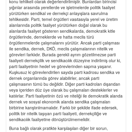
konu tehlikeli olarak değerlendirilmiştir. Bunlardan birincisi
yığınlar arasında yerellerde ve işletmelerde politik faaliyet
yürütürken sendikal ve dernekçi anlayışlara savrulma
tehlikesidir. Parti, temel örgütleri vasıtasıyla yerel ve üretim
alanlarında politik faaliyet yürütürken doğal olarak bu
alanlarda faaliyet gösteren sendikalarda, demokratik kitle
örgütlerinde, derneklerde ve hatta meclis türü
örgütlenmelerde çalışmalarını yürütür. Ancak parti çalışması
ile sendika, dernek, DKÖ, meclis çalışmalarının nitelik ve
görevleri farklıdır. Burada gerekli ayrım gözetilmezse parti
faaliyeti dernekçilik ve sendikacılık düzeyine indirilmiş olur ki,
parti faaliyetinin hedef ve görevlerinden sapma yaşanır.
Kuşkusuz ki görevlendirilen sayıda parti kadrosu sendika ve
dernek organlarında görev alabilirler, ancak parti
çalışmasının tümü bu değildir. Diğer parti kadroları dışarıdan
veya içeriden düz üye olarak bu çalışmaları desteklerler ve
katılırlar. Parti faaliyetinin özü ve niteliği ile demokratik alanda
dernek ve sosyal ekonomik alanda sendika çalışmaları
birbirine karıştırılmamalıdır. Farklı bir şekilde ifade edersek,
politik bir nitelik taşıyan parti faaliyeti, dernekçiliğe ve
sendikacılık faaliyetine dönüştürülmemelidir.
Buna bağlı olarak pratikte karşılaşılan diğer bir sorun,