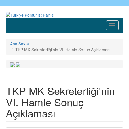
Ana
içeriğe
atla
Toggle
navigatio
Ana Sayfa
TKP MK Sekreterliği’nin VI. Hamle Sonuç Açıklaması
TKP MK Sekreterliği’nin
VI. Hamle Sonuç
Açıklaması