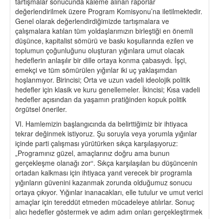
tartışmalar sonucunda kaleme alınan raporlar
değerlendirilmek üzere Program Komisyonu’na iletilmektedir.
Genel olarak değerlendirdiğimizde tartışmalara ve
çalışmalara katılan tüm yoldaşlarımızın birleştiği en önemli
düşünce, kapitalist sömürü ve baskı koşullarında ezilen ve
toplumun çoğunluğunu oluşturan yığınlara umut olacak
hedeflerin anlaşılır bir dille ortaya konma çabasıydı. İşçi,
emekçi ve tüm sömürülen yığınlar iki uç yaklaşımdan
hoşlanmıyor. Birincisi; Orta ve uzun vadeli ideolojik politik
hedefler için klasik ve kuru genellemeler. İkincisi; Kısa vadeli
hedefler açısından da yaşamın pratiğinden kopuk politik
örgütsel öneriler.
VI. Hamlemizin başlangıcında da belirttiğimiz bir ihtiyaca
tekrar değinmek istiyoruz. Şu soruyla veya yorumla yığınlar
içinde parti çalışması yürütürken sıkça karşılaşıyoruz:
„Programınız güzel, amaçlarınız doğru ama bunun
gerçekleşme olanağı zor“. Sıkça karşılaşılan bu düşüncenin
ortadan kalkması için ihtiyaca yanıt verecek bir programla
yığınların güvenini kazanmak zorunda olduğumuz sonucu
ortaya çıkıyor. Yığınlar inanacakları, elle tutulur ve umut verici
amaçlar için tereddüt etmeden mücadeleye atılırlar. Sonuç
alıcı hedefler göstermek ve adım adım onları gerçekleştirmek