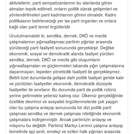
aktivistlerin, parti sempatizanlarının bu alanlarda görev
almaları teşvik edilmeli, onların politik olarak gelişimleri ve
yönlendirilmeleri parti kadrolarının görevi olmalıdır. Kadro
politikasının belirleneceği yer ise parti organları ve onlara
bağlı olan parti temel örgütleridir.
Unutulmamalıdır ki, sendika, dernek, DKÖ ve meclis
çalışmalarının yığınsallaşması partinin yığınlar arasında
yürüteceği parti faaliyeti sonucunda gerçekleşir. Değilse
ekonomik, sosyal ve demokratik alanda faaliyet yürüten
sendika, dernek, DKÖ ve meclis gibi oluşumların
yığınsallaşmaları ve güçlenmeleri tabanda yığın çalışmalarına
dayanmayan, tepeden yöneticilik faaliyeti ile gerçekleşmez.
Belirli özel durumlarda gelişse dahi politik faaliyet geride kalır
ve yürütülen faaliyetler ekonomik, demokratik düzeyde
faaliyetler ile sınırlanır. Bu durumda parti de politik rolünü
yerine getirmekte yetersiz kalmış olur. Ülkemiz gerçekliğinde
özellikle devrimci ve sosyalist örgütlenmelerde çok yaygın
olan bu çalışma anlayışı sonucunda bir dizi politik parti
çalışması sendika ve dernek çalışması niteliğinde ekonomik
çalışmalara indirgenmiştir. Ancak partimizin anlayışı ve
misyonu bu değildir. Partimiz Markçı-Leninci çalışma anlayışı
temelinde işçi sınıfı, emekçi ve ezilen halk yığınları arasında