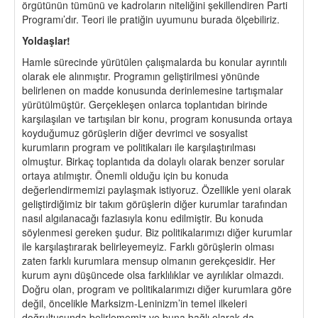
örgütünün tümünü ve kadroların niteliğini şekillendiren Parti
Programı’dır. Teori ile pratiğin uyumunu burada ölçebiliriz.
Yoldaşlar!
Hamle sürecinde yürütülen çalışmalarda bu konular ayrıntılı
olarak ele alınmıştır. Programın geliştirilmesi yönünde
belirlenen on madde konusunda derinlemesine tartışmalar
yürütülmüştür. Gerçekleşen onlarca toplantıdan birinde
karşılaşılan ve tartışılan bir konu, program konusunda ortaya
koyduğumuz görüşlerin diğer devrimci ve sosyalist
kurumların program ve politikaları ile karşılaştırılması
olmuştur. Birkaç toplantıda da dolaylı olarak benzer sorular
ortaya atılmıştır. Önemli olduğu için bu konuda
değerlendirmemizi paylaşmak istiyoruz. Özellikle yeni olarak
geliştirdiğimiz bir takım görüşlerin diğer kurumlar tarafından
nasıl algılanacağı fazlasıyla konu edilmiştir. Bu konuda
söylenmesi gereken şudur. Biz politikalarımızı diğer kurumlar
ile karşılaştırarak belirleyemeyiz. Farklı görüşlerin olması
zaten farklı kurumlara mensup olmanın gerekçesidir. Her
kurum aynı düşüncede olsa farklılıklar ve ayrılıklar olmazdı.
Doğru olan, program ve politikalarımızı diğer kurumlara göre
değil, öncelikle Marksizm-Leninizm’in temel ilkeleri
doğrultusunda belirlememiz ve buna bağlı olarak da,