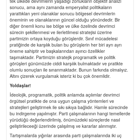
tek ülkede devrimlerin yaşadığı zorlukların objektif analizi
sonucu, ama aynı zamanda emperyalist politikaların
yarattıkları yeni olanaklar sonucu bölgesel devrimlerin
öneminin ve olanaklarının güncel olduğu yönündedir. Bir
diğer önemli konu ise bölge ve ülke özelinde devrimci
sürecin şekillenmesi ve ilerletilmesi stratejisi üzerine
partimizin ortaya koyduğu görüşlerdir. Sınıf mücadelesi
pratiğinde de karşılık bulan bu görüşlerin her biri ayrı ayrı
öneme sahiptir ve başkalarından ayırıcı özellikler
taşımaktadır. Partimizin stratejik programatik ve politik
görüşleri günümüzde ciddi karşılık bulmaktadır ve pratikte
olumlu sonuçları ile sınanmaktadır. Bunun farkında olmalıyız.
Altını çizerek vurgulamak isteriz ki bu çok önemlidir.
Yoldaşlar!
İdeolojik, programatik, politik anlamda açılımlar devrimci
örgütsel pratikte de ona uygun çalışma yöntemleri ve
stratejileri geliştirmek ile sıkı sıkıya bağlıdır. Hamle sürecinde
bu indirgeme yapılmıştır. Parti çalışmalarının hangi temellerde
yürüdüğü değerlendirilmiş, önümüzdeki süreçlerde nasıl
geliştirileceeği üzerinde çalışılmış ve kararlar alınmıştır.
Tartışmalarda yığınlar arasında parti çalışmalarında iki uç