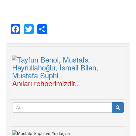
Facebook
Twitter
Share
Anıları rehberimizdir...
Arama
formu
Ara