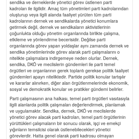
sendika ve derneklerde yönetici görev üstlenen parti
kadroları ile ilgilidir. Amaç tüm yönetimleri parti kadrolarından
oluşturup veya ilgili alanda faaliyet yürüten tüm parti
kadrolarının dernek ve sendikalarda yönetici konumlara
getirmek değil, dernek ve sendikaların aktivistlerinin
çoğunlukta olduğu yönetim organlarında birlikte çalışma,
etkileme ve yönlendirme becerisidir. Değilse parti
organlarında görev yapan yoldaşlar aynı zamanda dernek ve
sendika yönetimlerinde görev alarak parti çalışmalarını o
nitelikte çalışmalara indirgemeye neden olurlar. Dernek,
sendika, DKÖ ve meclislerin gündemleri ile parti temel
örgütleri ve organlarının gerek toplantı gerekse politik faaliyet
gündemleri apayrı niteliktedir. Partide politik konular tartışılır
ve kararlar alınırken, diğer alan örgütlenmelerinde ekonomik,
sosyal ve demokratik konular ve pratikler gündemi belirler.
Parti çalışmasının ana halkası, temel parti örgütleri vasıtasıyla
ilgili alanlarda politik çalışmaları değerlendirmek, planlamak
ve uygulamaktır. Sendika, dernek, DKÖ ve meclislerde
yönetici görev alacak parti kadroları, temel parti örgütlerinin
yürüttükleri çalışmaların bir sonucu olarak, işçi ve emekçi
yığınların temsilcisi olarak üstlenebilecekleri yönetici
görevlerdir. Hatta genel olarak parti kadrosu olmayan