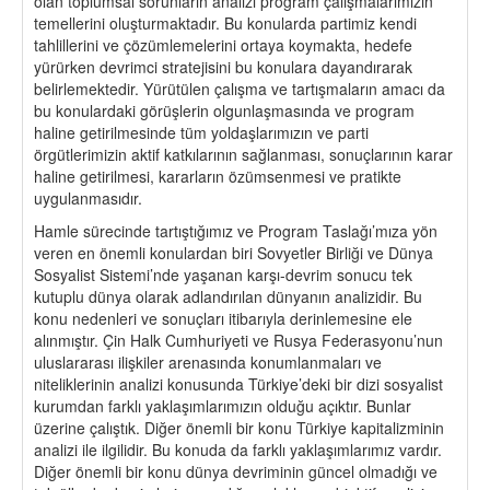
olan toplumsal sorunların analizi program çalışmalarımızın
temellerini oluşturmaktadır. Bu konularda partimiz kendi
tahlillerini ve çözümlemelerini ortaya koymakta, hedefe
yürürken devrimci stratejisini bu konulara dayandırarak
belirlemektedir. Yürütülen çalışma ve tartışmaların amacı da
bu konulardaki görüşlerin olgunlaşmasında ve program
haline getirilmesinde tüm yoldaşlarımızın ve parti
örgütlerimizin aktif katkılarının sağlanması, sonuçlarının karar
haline getirilmesi, kararların özümsenmesi ve pratikte
uygulanmasıdır.
Hamle sürecinde tartıştığımız ve Program Taslağı’mıza yön
veren en önemli konulardan biri Sovyetler Birliği ve Dünya
Sosyalist Sistemi’nde yaşanan karşı-devrim sonucu tek
kutuplu dünya olarak adlandırılan dünyanın analizidir. Bu
konu nedenleri ve sonuçları itibarıyla derinlemesine ele
alınmıştır. Çin Halk Cumhuriyeti ve Rusya Federasyonu’nun
uluslararası ilişkiler arenasında konumlanmaları ve
niteliklerinin analizi konusunda Türkiye’deki bir dizi sosyalist
kurumdan farklı yaklaşımlarımızın olduğu açıktır. Bunlar
üzerine çalıştık. Diğer önemli bir konu Türkiye kapitalizminin
analizi ile ilgilidir. Bu konuda da farklı yaklaşımlarımız vardır.
Diğer önemli bir konu dünya devriminin güncel olmadığı ve