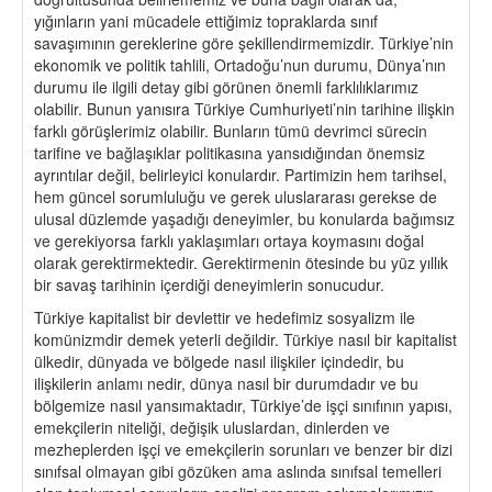
yığınların yani mücadele ettiğimiz topraklarda sınıf
savaşımının gereklerine göre şekillendirmemizdir. Türkiye’nin
ekonomik ve politik tahlili, Ortadoğu’nun durumu, Dünya’nın
durumu ile ilgili detay gibi görünen önemli farklılıklarımız
olabilir. Bunun yanısıra Türkiye Cumhuriyeti’nin tarihine ilişkin
farklı görüşlerimiz olabilir. Bunların tümü devrimci sürecin
tarifine ve bağlaşıklar politikasına yansıdığından önemsiz
ayrıntılar değil, belirleyici konulardır. Partimizin hem tarihsel,
hem güncel sorumluluğu ve gerek uluslararası gerekse de
ulusal düzlemde yaşadığı deneyimler, bu konularda bağımsız
ve gerekiyorsa farklı yaklaşımları ortaya koymasını doğal
olarak gerektirmektedir. Gerektirmenin ötesinde bu yüz yıllık
bir savaş tarihinin içerdiği deneyimlerin sonucudur.
Türkiye kapitalist bir devlettir ve hedefimiz sosyalizm ile
komünizmdir demek yeterli değildir. Türkiye nasıl bir kapitalist
ülkedir, dünyada ve bölgede nasıl ilişkiler içindedir, bu
ilişkilerin anlamı nedir, dünya nasıl bir durumdadır ve bu
bölgemize nasıl yansımaktadır, Türkiye’de işçi sınıfının yapısı,
emekçilerin niteliği, değişik uluslardan, dinlerden ve
mezheplerden işçi ve emekçilerin sorunları ve benzer bir dizi
sınıfsal olmayan gibi gözüken ama aslında sınıfsal temelleri