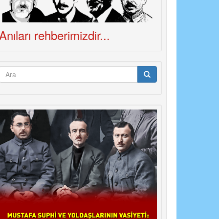
Anıları rehberimizdir...
Arama
formu
Ara