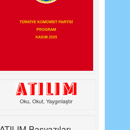
Oku, Okut, Yaygınlaştır
ATILIM Başyazıları