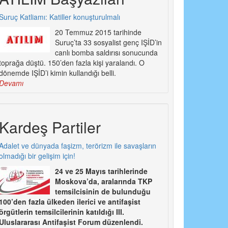
Suruç Katliamı: Katiller konuşturulmalı
20 Temmuz 2015 tarihinde
Suruç’ta 33 sosyalist genç IŞİD’in
canlı bomba saldırısı sonucunda
toprağa düştü. 150’den fazla kişi yaralandı. O
dönemde IŞİD’i kimin kullandığı belli.
Devamı
Kardeş Partiler
Adalet ve dünyada faşizm, terörizm ile savaşların
olmadığı bir gelişim için!
24 ve 25 Mayıs tarihlerinde
Moskova’da, aralarında TKP
temsilcisinin de bulunduğu
100’den fazla ülkeden ilerici ve antifaşist
örgütlerin temsilcilerinin katıldığı III.
Uluslararası Antifaşist Forum düzenlendi.