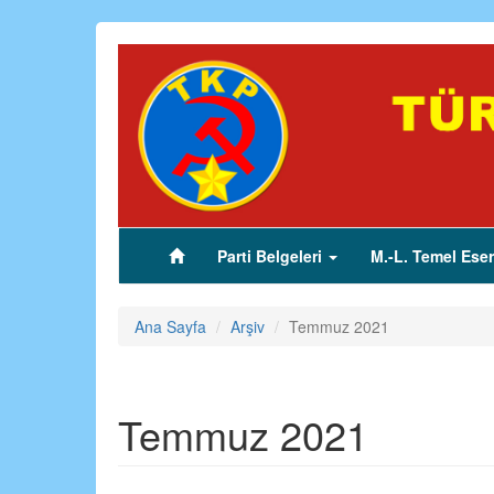
Ana
içeriğe
atla
Parti Belgeleri
M.-L. Temel Eser
(current)
Ana Sayfa
Arşiv
Temmuz 2021
Temmuz 2021