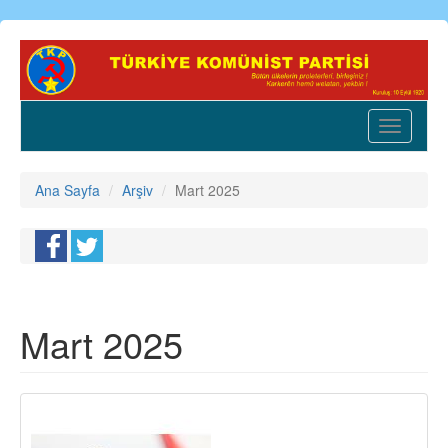
Ana
içeriğe
atla
Toggle
navigatio
Ana Sayfa
Arşiv
Mart 2025
Mart 2025