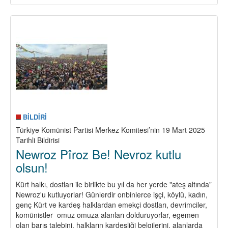
Darbeye
Karşı
Dur,
Birleşik
Mücadeleyi
Yükselt!
BİLDİRİ
Türkiye Komünist Partisi Merkez Komitesi’nin 19 Mart 2025
Tarihli Bildirisi
Newroz Pîroz Be! Nevroz kutlu
olsun!
Kürt halkı, dostları ile birlikte bu yıl da her yerde "ateş altında”
Newroz'u kutluyorlar! Günlerdir onbinlerce işçi, köylü, kadın,
genç Kürt ve kardeş halklardan emekçi dostları, devrimciler,
komünistler omuz omuza alanları dolduruyorlar, egemen
olan barış talebini, halkların kardeşliği belgilerini, alanlarda