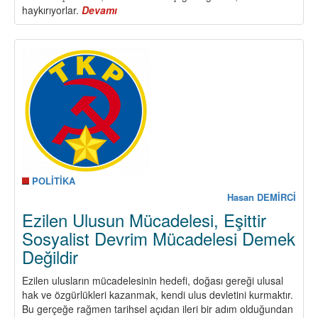
haykırıyorlar.
Devamı
about
Newroz
Pîroz
Be!
Nevroz
kutlu
olsun!
POLİTİKA
Hasan DEMİRCİ
Ezilen Ulusun Mücadelesi, Eşittir
Sosyalist Devrim Mücadelesi Demek
Değildir
Ezilen ulusların mücadelesinin hedefi, doğası gereği ulusal
hak ve özgürlükleri kazanmak, kendi ulus devletini kurmaktır.
Bu gerçeğe rağmen tarihsel açıdan ileri bir adım olduğundan