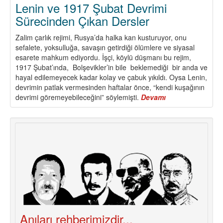
Lenin ve 1917 Şubat Devrimi
Sürecinden Çıkan Dersler
Zalim çarlık rejimi, Rusya’da halka kan kusturuyor, onu
sefalete, yoksulluğa, savaşın getirdiği ölümlere ve siyasal
esarete mahkum ediyordu. İşçi, köylü düşmanı bu rejim,
1917 Şubat’ında, Bolşevikler’in bile beklemediği bir anda ve
hayal edilemeyecek kadar kolay ve çabuk yıkıldı. Oysa Lenin,
devrimin patlak vermesinden haftalar önce, “kendi kuşağının
devrimi göremeyebileceğini” söylemişti.
Devamı
about
Lenin
ve
1917
Şubat
Devrimi
Sürecinden
Çıkan
Dersler
Anıları rehberimizdir...