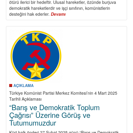
ötürü ilerici bir hedeftir. Ulusal hareketler, özünde burjuva
demokratik hareketlerdir ve işçi sınıfının, komünistlerin
desteğini hak ederler.
Devamı
about
Ezilen
Ulusun
Mücadelesi,
Eşittir
Sosyalist
Devrim
Mücadelesi
Demek
Değildir
AÇIKLAMA
Türkiye Komünist Partisi Merkez Komitesi’nin 4 Mart 2025
Tarihli Açıklaması
“Barış ve Demokratik Toplum
Çağrısı” Üzerine Görüş ve
Tutumumuzdur
Kürt halk önderi 27 Şubat 2025 günü “Barış ve Demokratik