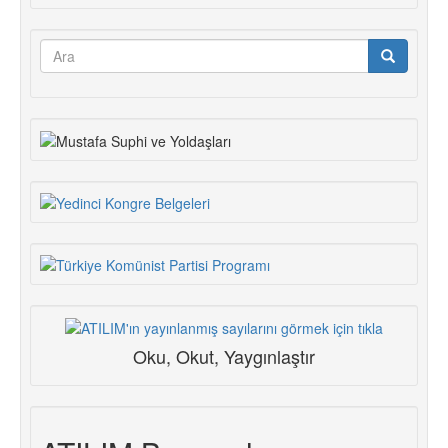
Arama
formu
Ara
Oku, Okut, Yaygınlaştır