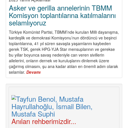
Asker ve gerilla annelerinin TBMM
Komisyon toplantılarına katılmalarını
selamlıyoruz
Türkiye Komünist Partisi, TBMM’nde kurulan Milli dayanışma,
kardeşlik ve demokrasi Komisyonu’nun dördüncü ve beşinci
toplantılarına, 41 yıl süren savaşta yaşamlarını kaybeden
gerek TSK, gerek HPG-YJA Star mensuplarının ve gerekse
bu yıllar boyunca savaş nedeniyle can veren sivillerin
ailelerini, onların dernek ve kuruluşlarını dinlemek üzere
çağırmış olmasını, şu ana kadar atılan en önemli adım olarak
selamlar.
Devamı
about
Asker
ve
gerilla
annelerinin
TBMM
Komisyon
toplantılarına
katılmalarını
Anıları rehberimizdir...
selamlıyoruz