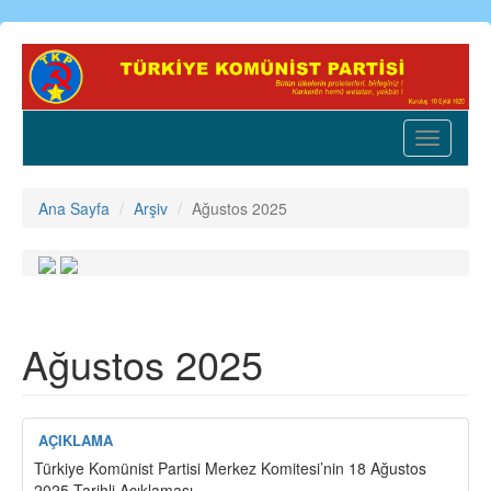
Ana
içeriğe
atla
Toggle
navigatio
Ana Sayfa
Arşiv
Ağustos 2025
Ağustos 2025
AÇIKLAMA
Türkiye Komünist Partisi Merkez Komitesi’nin 18 Ağustos
2025 Tarihli Açıklaması