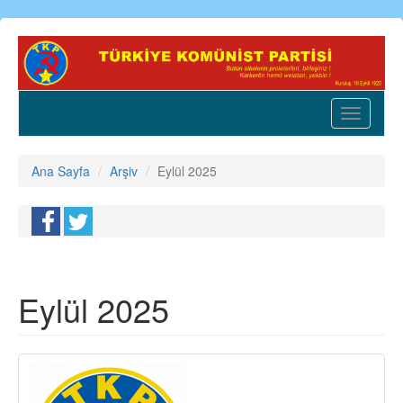
Ana
içeriğe
atla
Toggle
navigatio
Ana Sayfa
Arşiv
Eylül 2025
Eylül 2025