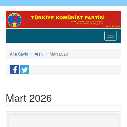
Ana
içeriğe
atla
Toggle
navigatio
Ana Sayfa
Arşiv
Mart 2026
Mart 2026