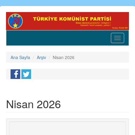
Ana
içeriğe
atla
Toggle
navigatio
Ana Sayfa
Arşiv
Nisan 2026
Nisan 2026