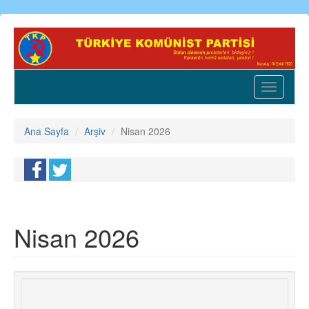
Ana
içeriğe
atla
Toggle
navigatio
Ana Sayfa
Arşiv
Nisan 2026
Nisan 2026