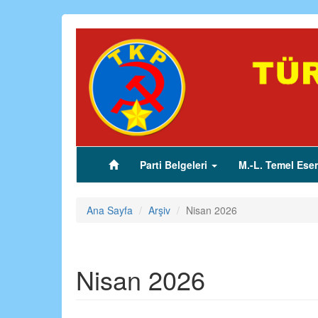
Ana
içeriğe
atla
Parti Belgeleri
M.-L. Temel Eser
(current)
Ana Sayfa
Arşiv
Nisan 2026
Nisan 2026