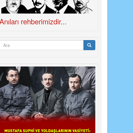
Anıları rehberimizdir...
Arama
formu
Ara