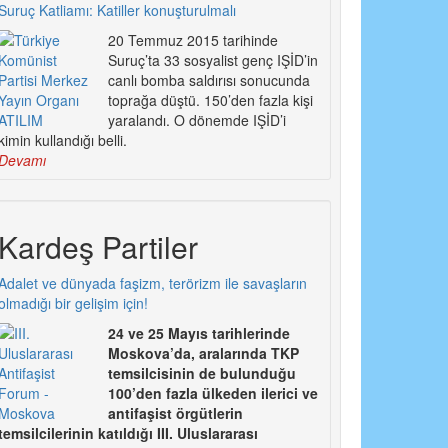
Suruç Katliamı: Katiller konuşturulmalı
20 Temmuz 2015 tarihinde
Suruç’ta 33 sosyalist genç IŞİD’in
canlı bomba saldırısı sonucunda
toprağa düştü. 150’den fazla kişi
yaralandı. O dönemde IŞİD’i
kimin kullandığı belli.
Devamı
Kardeş Partiler
Adalet ve dünyada faşizm, terörizm ile savaşların
olmadığı bir gelişim için!
24 ve 25 Mayıs tarihlerinde
Moskova’da, aralarında TKP
temsilcisinin de bulunduğu
100’den fazla ülkeden ilerici ve
antifaşist örgütlerin
temsilcilerinin katıldığı III. Uluslararası