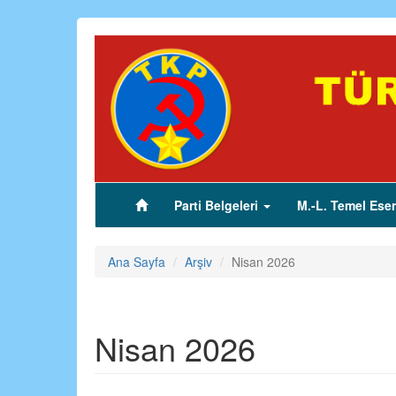
Ana
içeriğe
atla
Parti Belgeleri
M.-L. Temel Eser
(current)
Ana Sayfa
Arşiv
Nisan 2026
Nisan 2026