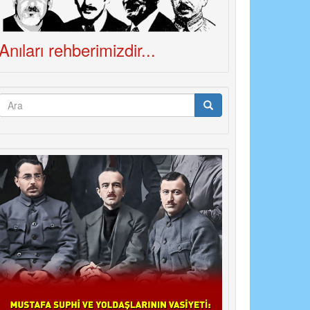
Anıları rehberimizdir...
Arama
formu
Ara