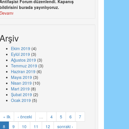
Antifaşist Forum düzenlendi. Kapanış
bildirisini burada yayınlıyoruz.
Devamı
Arşiv
Ekim 2019
(4)
Eylül 2019
(3)
Ağustos 2019
(3)
Temmuz 2019
(3)
Haziran 2019
(6)
Mayıs 2019
(3)
Nisan 2019
(10)
Mart 2019
(8)
Şubat 2019
(2)
Ocak 2019
(5)
« ilk
‹ önceki
…
4
5
6
7
8
9
10
11
12
sonraki ›