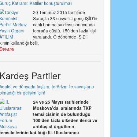
Suruç Katliamı: Katiller konuşturulmalı
20 Temmuz 2015 tarihinde
Suruç’ta 33 sosyalist genç IŞİD’in
canlı bomba saldırısı sonucunda
toprağa düştü. 150’den fazla kişi
yaralandı. O dönemde IŞİD’i
kimin kullandığı belli.
Devamı
Kardeş Partiler
Adalet ve dünyada faşizm, terörizm ile savaşların
olmadığı bir gelişim için!
24 ve 25 Mayıs tarihlerinde
Moskova’da, aralarında TKP
temsilcisinin de bulunduğu
100’den fazla ülkeden ilerici ve
antifaşist örgütlerin
temsilcilerinin katıldığı III. Uluslararası