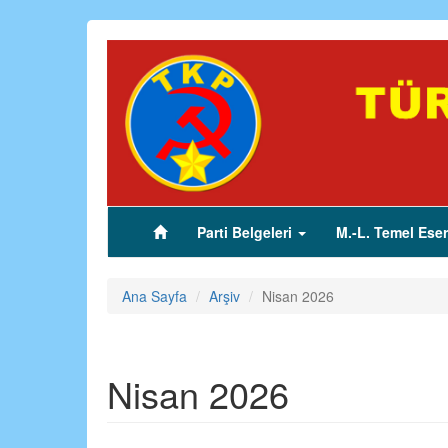
Ana
içeriğe
atla
Parti Belgeleri
M.-L. Temel Eser
(current)
Ana Sayfa
Arşiv
Nisan 2026
Nisan 2026