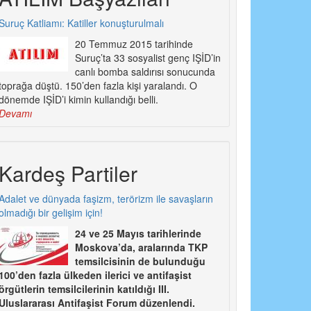
Suruç Katliamı: Katiller konuşturulmalı
20 Temmuz 2015 tarihinde
Suruç’ta 33 sosyalist genç IŞİD’in
canlı bomba saldırısı sonucunda
toprağa düştü. 150’den fazla kişi yaralandı. O
dönemde IŞİD’i kimin kullandığı belli.
Devamı
Kardeş Partiler
Adalet ve dünyada faşizm, terörizm ile savaşların
olmadığı bir gelişim için!
24 ve 25 Mayıs tarihlerinde
Moskova’da, aralarında TKP
temsilcisinin de bulunduğu
100’den fazla ülkeden ilerici ve antifaşist
örgütlerin temsilcilerinin katıldığı III.
Uluslararası Antifaşist Forum düzenlendi.