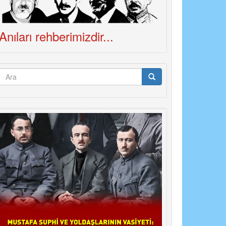
Anıları rehberimizdir...
Arama
formu
Ara