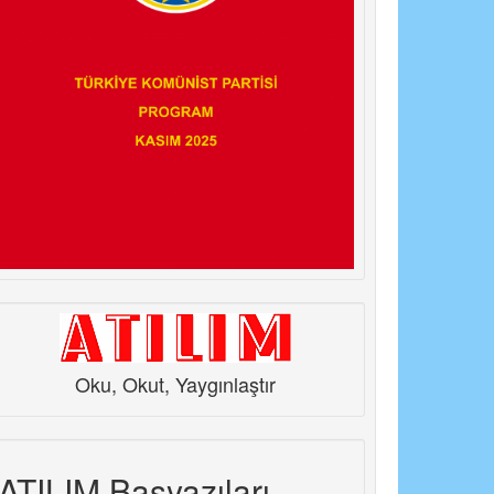
Oku, Okut, Yaygınlaştır
ATILIM Başyazıları