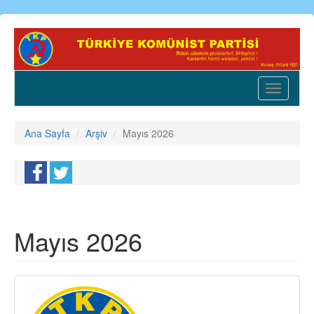
Ana
içeriğe
atla
Toggle
navigatio
Ana Sayfa
Arşiv
Mayıs 2026
Mayıs 2026