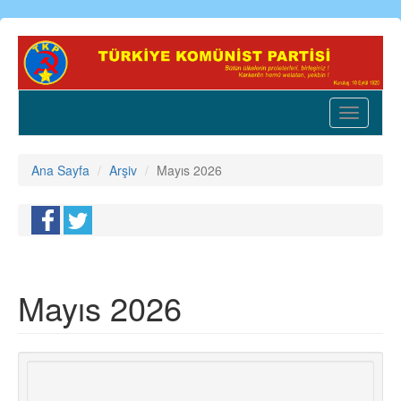
Ana
içeriğe
atla
Toggle
navigatio
Ana Sayfa
Arşiv
Mayıs 2026
Mayıs 2026