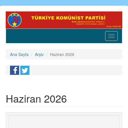
Ana
içeriğe
atla
Toggle
navigatio
Ana Sayfa
Arşiv
Haziran 2026
Haziran 2026