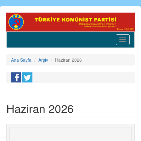
Ana
içeriğe
atla
Toggle
navigatio
Ana Sayfa
Arşiv
Haziran 2026
Haziran 2026