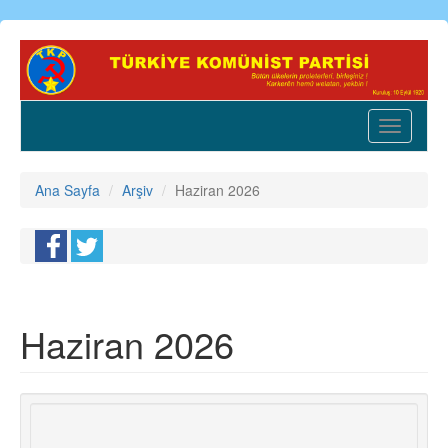
Ana
içeriğe
atla
Toggle
navigatio
Ana Sayfa
Arşiv
Haziran 2026
Haziran 2026