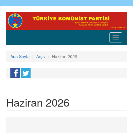
Ana
içeriğe
atla
Toggle
navigatio
Ana Sayfa
Arşiv
Haziran 2026
Haziran 2026