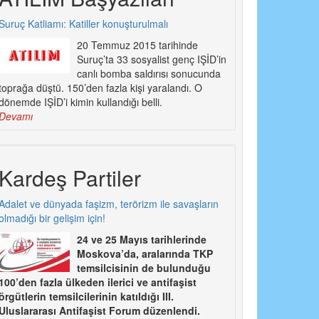
Suruç Katliamı: Katiller konuşturulmalı
20 Temmuz 2015 tarihinde
Suruç’ta 33 sosyalist genç IŞİD’in
canlı bomba saldırısı sonucunda
toprağa düştü. 150’den fazla kişi yaralandı. O
dönemde IŞİD’i kimin kullandığı belli.
Devamı
Kardeş Partiler
Adalet ve dünyada faşizm, terörizm ile savaşların
olmadığı bir gelişim için!
24 ve 25 Mayıs tarihlerinde
Moskova’da, aralarında TKP
temsilcisinin de bulunduğu
100’den fazla ülkeden ilerici ve antifaşist
örgütlerin temsilcilerinin katıldığı III.
Uluslararası Antifaşist Forum düzenlendi.