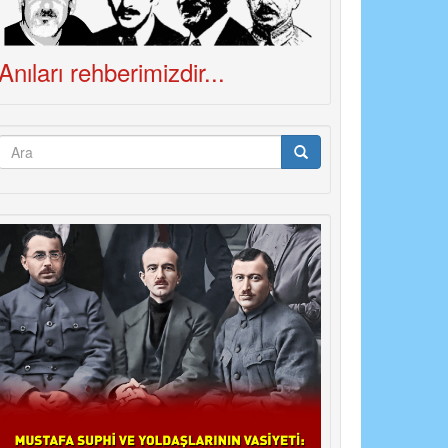
Anıları rehberimizdir...
Arama
formu
Ara