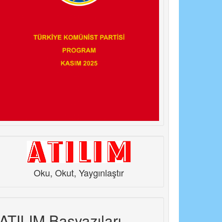
Oku, Okut, Yaygınlaştır
ATILIM Başyazıları