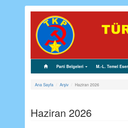
Ana
içeriğe
atla
Parti Belgeleri
M.-L. Temel Eser
(current)
Ana Sayfa
Arşiv
Haziran 2026
Haziran 2026