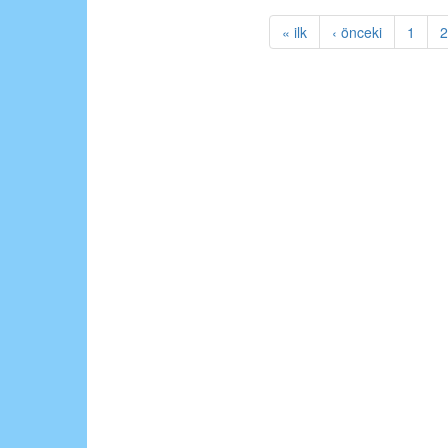
« ilk
‹ önceki
1
2