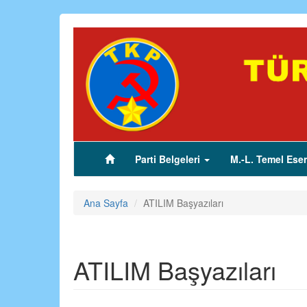
Ana
içeriğe
atla
Parti Belgeleri
M.-L. Temel Eser
(current)
Ana Sayfa
ATILIM Başyazıları
ATILIM Başyazıları