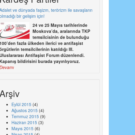
Adalet ve dünyada faşizm, terörizm ile savaşların
olmadığı bir gelişim için!
24 ve 25 Mayıs tarihlerinde
Moskova’da, aralarında TKP
temsilcisinin de bulunduğu
100’den fazla ülkeden ilerici ve antifaşist
örgütlerin temsilcilerinin katıldığı III.
Uluslararası Antifaşist Forum düzenlendi.
Kapanış bildirisini burada yayınlıyoruz.
Devamı
Arşiv
Eylül 2015
(4)
Ağustos 2015
(4)
Temmuz 2015
(9)
Haziran 2015
(3)
Mayıs 2015
(6)
Nisan 2015
(4)