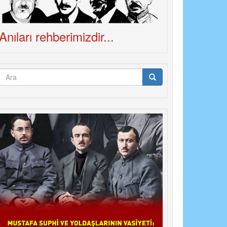
Anıları rehberimizdir...
Arama
formu
Ara