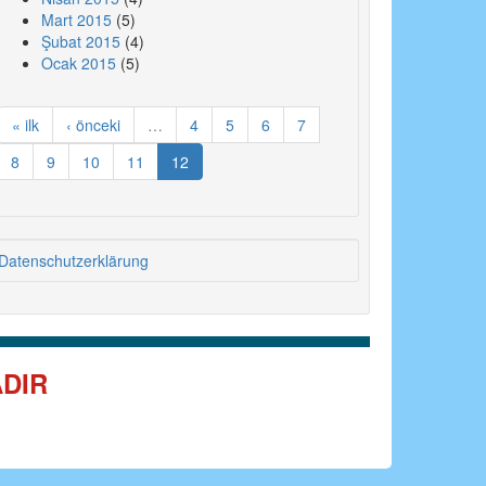
Mart 2015
(5)
Şubat 2015
(4)
Ocak 2015
(5)
« ilk
‹ önceki
…
4
5
6
7
8
9
10
11
12
Datenschutzerklärung
ADIR