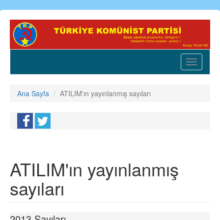
Ana
içeriğe
atla
Toggle
navigatio
Ana Sayfa
ATILIM'ın yayınlanmış sayıları
ATILIM'ın yayınlanmış
sayıları
2013 Sayıları