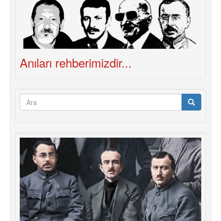
Anıları rehberimizdir...
Arama
formu
Ara