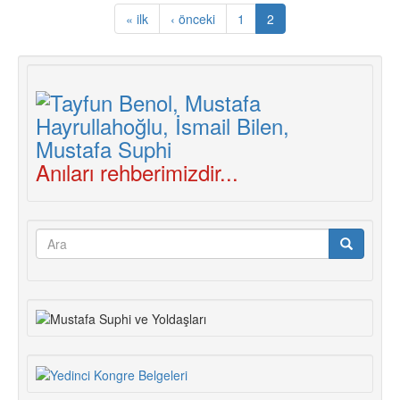
« ilk
‹ önceki
1
2
Anıları rehberimizdir...
Arama
formu
Ara