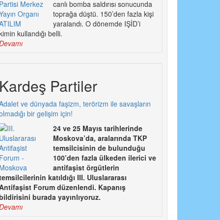
canlı bomba saldırısı sonucunda
toprağa düştü. 150’den fazla kişi
yaralandı. O dönemde IŞİD’i
kimin kullandığı belli.
Devamı
Kardeş Partiler
Adalet ve dünyada faşizm, terörizm ile savaşların
olmadığı bir gelişim için!
24 ve 25 Mayıs tarihlerinde
Moskova’da, aralarında TKP
temsilcisinin de bulunduğu
100’den fazla ülkeden ilerici ve
antifaşist örgütlerin
temsilcilerinin katıldığı III. Uluslararası
Antifaşist Forum düzenlendi. Kapanış
bildirisini burada yayınlıyoruz.
Devamı