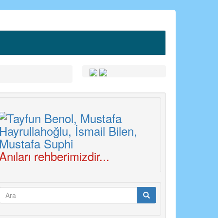
Anıları rehberimizdir...
Arama
formu
Ara