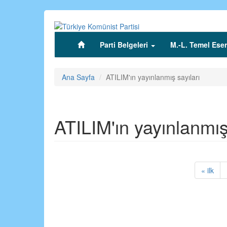
Ana
içeriğe
atla
Parti Belgeleri
M.-L. Temel Eser
(current)
Ana Sayfa
ATILIM'ın yayınlanmış sayıları
ATILIM'ın yayınlanmış 
« ilk