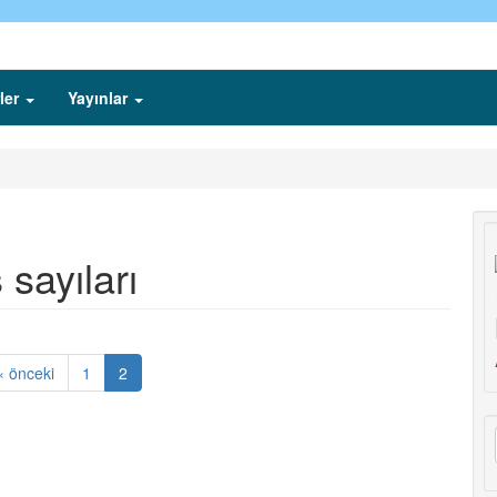
ler
Yayınlar
sayıları
‹ önceki
1
2