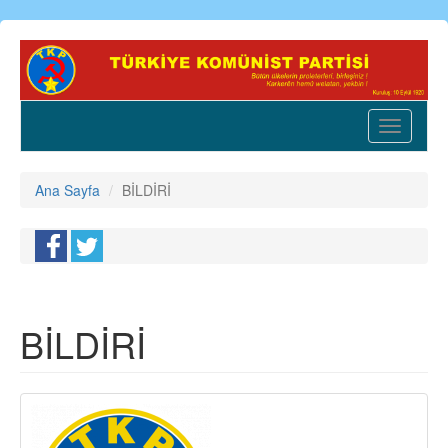
Ana
içeriğe
atla
Toggle
navigatio
Ana Sayfa
BİLDİRİ
BİLDİRİ