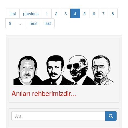
Sallanıyor…
Gediği
first
previous
1
2
3
4
5
6
7
8
Büyütelim
!
9
…
next
last
Anıları rehberimizdir...
Arama
formu
Ara