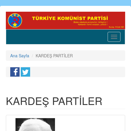
Ana
içeriğe
atla
Toggle
navigatio
Ana Sayfa
KARDEŞ PARTİLER
KARDEŞ PARTİLER