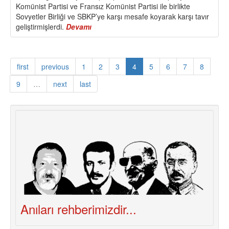
Komünist Partisi ve Fransız Komünist Partisi ile birlikte
Sovyetler Birliği ve SBKP’ye karşı mesafe koyarak karşı tavır
geliştirmişlerdi.
Devamı
about
İtalyan
Komünistleri
Yeni
first
previous
1
2
3
4
5
6
7
8
Parti
Kuruyor
9
…
next
last
Anıları rehberimizdir...