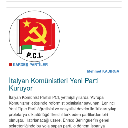
Yunanistan
Komünist
Partisi
Basın
Bürosunun
29.04.2015
Tarihli
Açıklaması
KARDEŞ PARTİLER
Mehmet KADIRGA
İtalyan Komünistleri Yeni Parti
Kuruyor
İtalyan Komünist Partisi PCI, yetmişli yıllarda “Avrupa
Komünizmi” etkisinde reformist politikalar savunan, Leninci
Yeni Tipte Parti öğretisini ve sosyalist devrim ile iktidarı yıkıp
proletarya diktatörlüğü ilkesini terk eden partilerden biri
olmuştu. Hatırlanacağı üzere, Enrico Berlinguer’in genel
sekreterliğinde bu yola sapan parti, o dönem İspanya