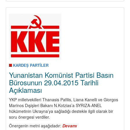
AKE
M.K.
Bas
Bür
26
Nis
201
Tarih
Açık
KARDEŞ PARTİLER
Yunanistan Komünist Partisi Basın
Bürosunun 29.04.2015 Tarihli
Açıklaması
YKP milletvekilleri Thanasis Pafilis, Liana Kanelli ve Giorgos
Marinos Dışişleri Bakanı N.Kotzias’a SYRIZA-ANEL
hükümetinin Ukrayna’ya sağladığı destekle ilgili olarak bir
soru önergesi verdiler.
Önergenin metni aşağıdadır:
Devamı
about