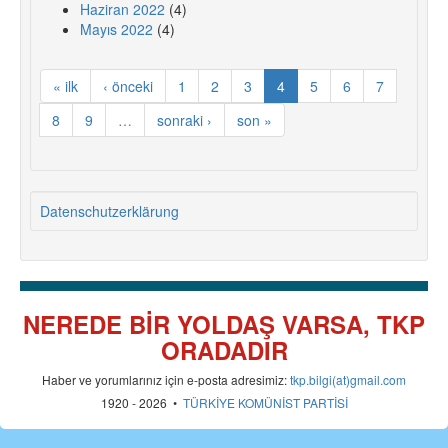
Haziran 2022
(4)
Mayıs 2022
(4)
« ilk
‹ önceki
1
2
3
4
5
6
7
8
9
…
sonraki ›
son »
Datenschutzerklärung
NEREDE BİR YOLDAŞ VARSA, TKP
ORADADIR
Haber ve yorumlarınız için e-posta adresimiz:
tkp.bilgi(at)gmail.com
1920 - 2026 •
TÜRKİYE KOMÜNİST PARTİSİ