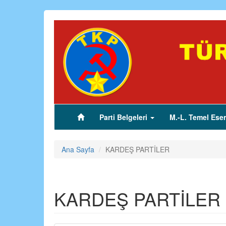
Ana
içeriğe
atla
Parti Belgeleri
M.-L. Temel Eser
(current)
Ana Sayfa
KARDEŞ PARTİLER
KARDEŞ PARTİLER