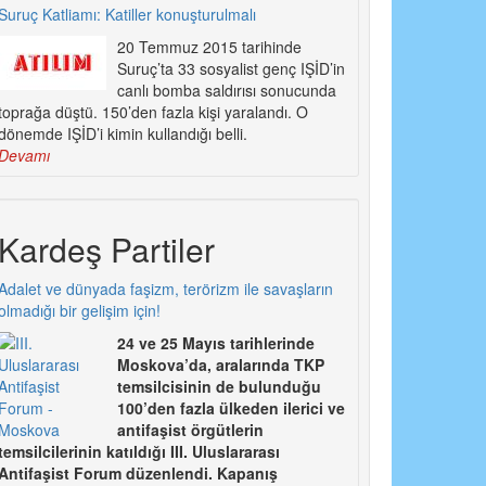
Suruç Katliamı: Katiller konuşturulmalı
20 Temmuz 2015 tarihinde
Suruç’ta 33 sosyalist genç IŞİD’in
canlı bomba saldırısı sonucunda
toprağa düştü. 150’den fazla kişi yaralandı. O
dönemde IŞİD’i kimin kullandığı belli.
Devamı
Kardeş Partiler
Adalet ve dünyada faşizm, terörizm ile savaşların
olmadığı bir gelişim için!
24 ve 25 Mayıs tarihlerinde
Moskova’da, aralarında TKP
temsilcisinin de bulunduğu
100’den fazla ülkeden ilerici ve
antifaşist örgütlerin
temsilcilerinin katıldığı III. Uluslararası
Antifaşist Forum düzenlendi. Kapanış