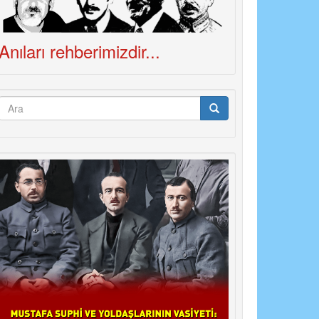
Anıları rehberimizdir...
Arama
formu
Ara