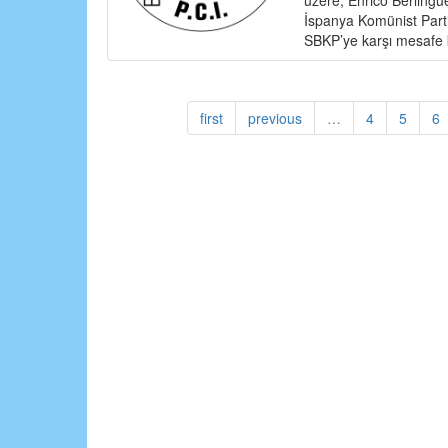
İspanya Komünist Partisi
SBKP’ye karşı mesafe ko
first
previous
…
4
5
6