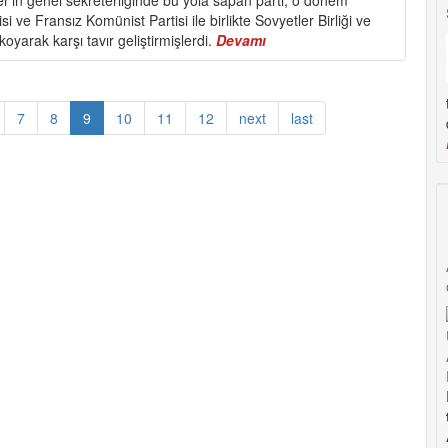
 ve Fransız Komünist Partisi ile birlikte Sovyetler Birliği ve
yarak karşı tavır geliştirmişlerdi.
Devamı
about
İtalyan
Komünistleri
Yeni
7
8
9
10
11
12
next
last
Parti
Kuruyor