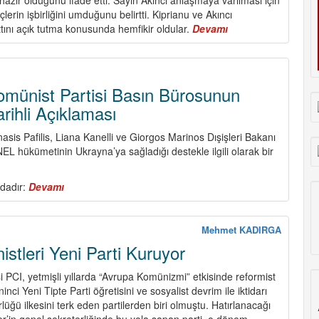
lerin işbirliğini umduğunu belirtti. Kiprianu ve Akıncı
attını açık tutma konusunda hemfikir oldular.
Devamı
about
AKEL
M.K.
Basın
Bürosu’nun
omünist Partisi Basın Bürosunun
26
rihli Açıklaması
Nisan
2015
nasis Pafilis, Liana Kanelli ve Giorgos Marinos Dışişleri Bakanı
Tarihli
L hükümetinin Ukrayna’ya sağladığı destekle ilgili olarak bir
Açıklaması
dadır:
Devamı
about
Yunanistan
Komünist
Partisi
Mehmet KADIRGA
Basın
istleri Yeni Parti Kuruyor
Bürosunun
29.04.2015
i PCI, yetmişli yıllarda “Avrupa Komünizmi” etkisinde reformist
Tarihli
inci Yeni Tipte Parti öğretisini ve sosyalist devrim ile iktidarı
Açıklaması
rlüğü ilkesini terk eden partilerden biri olmuştu. Hatırlanacağı
er’in genel sekreterliğinde bu yola sapan parti, o dönem