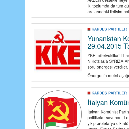
iki toplumda da tüm güç
aralarındaki iletişim h
KARDEŞ PARTİLER
Yunanistan K
29.04.2015 Ta
YKP milletvekilleri Tha
N.Kotzias’a SYRIZA-ANE
soru önergesi verdiler.
Önergenin metni aşağı
KARDEŞ PARTİLER
İtalyan Komün
İtalyan Komünist Partis
politikalar savunan, Len
yıkıp proletarya diktatö
üzere, Enrico Berlingu