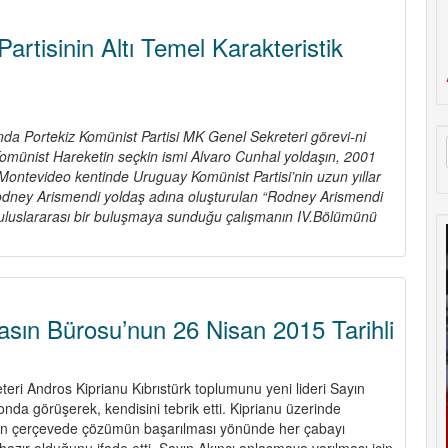
artisinin Altı Temel Karakteristik
ında Portekiz Komünist Partisi MK Genel Sekreteri görevi-ni
Komünist Hareketin seçkin ismi Alvaro Cunhal yoldaşın, 2001
ontevideo kentinde Uruguay Komünist Partisi’nin uzun yıllar
dney Arismendi yoldaş adına oluşturulan “Rodney Arismendi
i uluslararası bir buluşmaya sunduğu çalışmanın IV.Bölümünü
bout
ir
omünist
artisinin
tı
sın Bürosu’nun 26 Nisan 2015 Tarihli
emel
arakteristik
zelliği
ri Andros Kiprianu Kıbrıstürk toplumunu yeni lideri Sayın
fonda görüşerek, kendisini tebrik etti. Kiprianu üzerinde
an çerçevede çözümün başarılması yönünde her çabayı
azır olduğunu ifade etti. Sayın Akıncı anlaşmaya varılması için