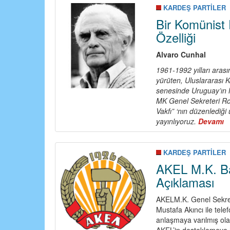
KARDEŞ PARTİLER
Bir Komünist P
Özelliği
Alvaro Cunhal
1961-1992 yılları aras
yürüten, Uluslararası 
senesinde Uruguay’ın M
MK Genel Sekreteri Ro
Vakfı” ‘nın düzenlediğ
yayınlıyoruz.
Devamı
a
B
K
P
KARDEŞ PARTİLER
Al
AKEL M.K. Ba
T
Açıklaması
K
Ö
AKELM.K. Genel Sekrete
Mustafa Akıncı ile tele
anlaşmaya varılmış ol
AKEL’in desteklemeye h