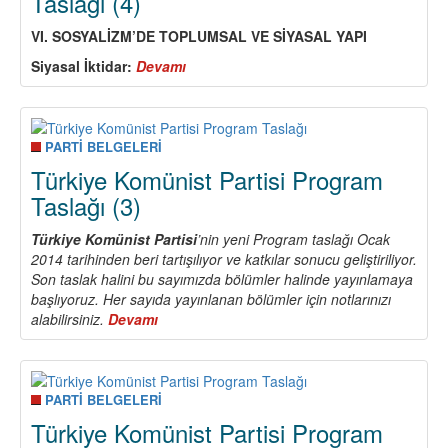
Taslağı (4)
VI. SOSYALİZM
’
DE TOPLUMSAL VE SİYASAL YAPI
Siyasal İ
ktidar:
Devamı
about
Türkiye
Komünist
Partisi
Program
PARTİ BELGELERİ
Taslağı
Türkiye Komünist Partisi Program
(4)
Taslağı (3)
Türkiye Komünist Partisi
’nin yeni Program taslağı Ocak
2014 tarihinden beri tartışılıyor ve katkılar sonucu geliştiriliyor.
Son taslak halini bu sayımızda bölümler halinde yayınlamaya
başlıyoruz. Her sayıda yayınlanan bölümler için notlarınızı
alabilirsiniz.
Devamı
about
Türkiye
Komünist
Partisi
Program
PARTİ BELGELERİ
Taslağı
Türkiye Komünist Partisi Program
(3)