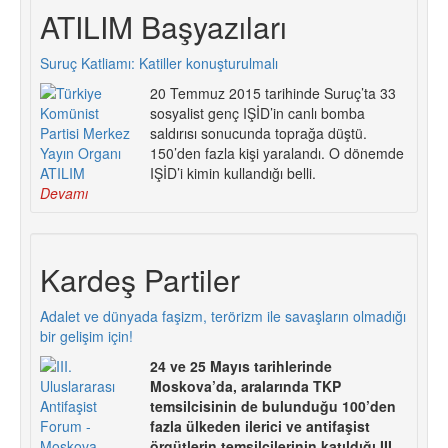
ATILIM Başyazıları
Suruç Katliamı: Katiller konuşturulmalı
20 Temmuz 2015 tarihinde Suruç’ta 33
sosyalist genç IŞİD’in canlı bomba
saldırısı sonucunda toprağa düştü.
150’den fazla kişi yaralandı. O dönemde
IŞİD’i kimin kullandığı belli.
Devamı
Kardeş Partiler
Adalet ve dünyada faşizm, terörizm ile savaşların olmadığı
bir gelişim için!
24 ve 25 Mayıs tarihlerinde
Moskova’da, aralarında TKP
temsilcisinin de bulunduğu 100’den
fazla ülkeden ilerici ve antifaşist
örgütlerin temsilcilerinin katıldığı III.