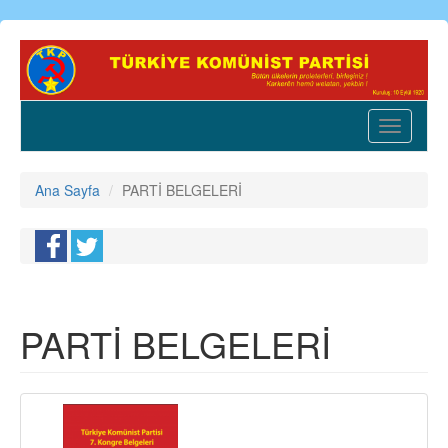
Ana
içeriğe
atla
Toggle
navigatio
Ana Sayfa
PARTİ BELGELERİ
PARTİ BELGELERİ