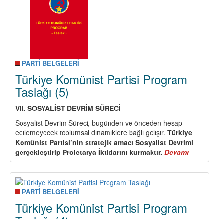
PARTİ BELGELERİ
Türkiye Komünist Partisi Program
Taslağı (5)
VII. SOSYALİ
ST DEVR
İM S
Ü
RECİ
Sosyalist Devrim Süreci, bugünden ve önceden hesap
edilemeyecek toplumsal dinamiklere bağlı gelişir.
Türkiye
Komü
nist Partisi
’
nin stratejik amacı Sosyalist Devrimi
ger
ç
ekleştirip Proletarya İ
ktidar
ını kurmaktır.
Devamı
about
Türkiye
Komünis
Partisi
Program
PARTİ BELGELERİ
Taslağı
Türkiye Komünist Partisi Program
(5)