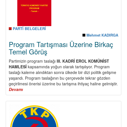
Bölümü
PARTİ BELGELERİ
Mehmet KADIRGA
Program Tartışması Üzerine Birkaç
Temel Görüş
Partimizin program taslağı
III. KADRİ EROL KOMÜNİST
HAMLESİ
kapsamında yoğun olarak tartışılıyor. Program
taslağı kaleme alındıktan sonra ülkede bir dizi politik gelişme
yaşandı. Program taslağının bu çerçevede tekrar gözden
geçirilmesi önerisi üzerine bu tartışma ihtiyaç haline gelmiştir.
Devamı
about
Program
Tartışması
Üzerine
Birkaç
Temel
Görüş