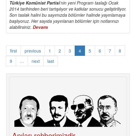
Türkiye Komünist Partisi
’nin yeni Program taslağı Ocak
2014 tarihinden beri tartışılıyor ve katkılar sonucu geliştiriliyor.
Son taslak halini bu sayımızda bölümler halinde yayınlamaya
başlıyoruz. Her sayıda yayınlanan bölümler için notlarınızı
alabilirsiniz.
Devamı
about
Türkiye
Komünist
Partisi
first
previous
1
2
3
4
5
6
7
8
Program
Taslağı
9
…
next
last
(1)
Anıları rehberimizdir...