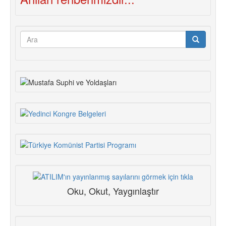
Arama
formu
Ara
Oku, Okut, Yaygınlaştır