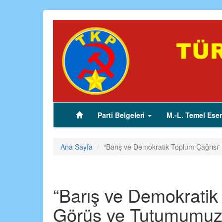
Ana
içeriğe
atla
Parti Belgeleri
M.-L. Temel Eser
(current)
Ana Sayfa
“Barış ve Demokratik Toplum Çağrıs
“Barış ve Demokratik
Görüş ve Tutumumuz