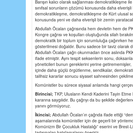
Barışın kalıcı olarak sağlanması demokratikleşme i
sınıfsal sorunların çözümü konusunda daha elverişli
demokratikleşme, demokratikleşme de Kürt ulusal soru
konusunda yeni ve daha elverişli bir zemin yaratacak
Abdullah Öcalan çağrısında hem devletin hem de PK
Kongre çağrısı ve koşulları oluştuğunda silah bırakıl
demokratik bir toplum için sorumluluğa çağırırken he
gösterilmesi doğaldır. Bunu sadece bir taviz olarak 
Abdullah Öcalan çağrı okunmadan önce aslında PKK a
ifade etmiştir. Aynı tespit seksenlerin sonu, doksan
yöneticileri bunun gereklerini yerine getirememişler,
içinde daha güçlü örgütlenme, sendikalar, demokratik
talihsiz kararlar sonucu siyaset sahnesinden çekilmey
Komünistler bu sürece siyasal anlamda hangi çerçe
Birincisi;
TKP, Ulusların Kendi Kaderini Tayin Etme H
kararına saygılıdır. Bu çağrıyı da bu şekilde değerlend
yanını görmüyoruz.
İkincisi;
Abdullah Öcalan’ın çağrıda ifade ettiği “dem
aşamalarında komünistler için de geçerli bir yöntemdir
Komünizm Bir Çocukluk Hastalığı” eserini ve Brest-
tartışmaları hatırlamalarını öneririz.