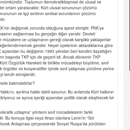
le mümkündür. Toplumun demokratikleşmesi de ulusal ve
 bir ortam yaratacaktır. Kürt ulusal sorununun çözümü
nunun ve işçi sınıfının sınıfsal sorunlarının çözümü
tır.
K’nin değişmek zorunda olduğuna işaret etmiştir. PKK’ye
masının sağlanması bu gerçeğin diğer yanıdır. Devleti
r müzakere ve uzlaşmanın gereği olarak karşılıklı yaklaşımlar
değerlendirmemek gerekir. Heyet üyelerinin aktardıklarına göre
çısından bu değişimin 1993 yılından beri kendini dayattığını
ların başında TKP için de geçerli idi. Ancak dönemin TKP
 Kürt Özgürlük Hareketi ile birlikte mücadeleyi büyütme, sınıf
 örgütler ve kooperatifler içinde sınıf çalışması yürütme yerine
i tercih etmişlerdir.
vede bakmalıdırlar?
akkı’nı, ayrılma hakkı dahil savunur. Bu anlamda Kürt halkının
iriyoruz ve ayrıca içeriği açısından politik olarak eleştirecek bir
okratik uzlaşma” yöntemi sınıf mücadelesinin farklı
. Bu konuya ilgisi veya itirazı olanlara Lenin’in “Sol
Litovsk Anlaşması çerçevesinde Sovyet Rusya’da yürütülen