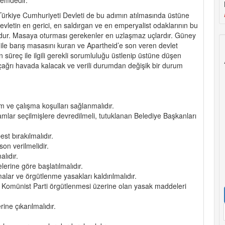
 Türkiye Cumhuriyeti Devleti de bu adımın atılmasında üstüne
Devletin en gerici, en saldırgan ve en emperyalist odaklarının bu
r. Masaya oturması gerekenler en uzlaşmaz uçlardır. Güney
le barış masasını kuran ve Apartheid’e son veren devlet
n süreç ile ilgili gerekli sorumluluğu üstlenip üstüne düşen
 çağrı havada kalacak ve verili durumdan değişik bir durum
m ve çalışma koşulları sağlanmalıdır.
amlar seçilmişlere devredilmeli, tutuklanan Belediye Başkanları
st bırakılmalıdır.
on verilmelidir.
lıdır.
erine göre başlatılmalıdır.
alar ve örgütlenme yasakları kaldırılmalıdır.
 Komünist Parti örgütlenmesi üzerine olan yasak maddeleri
ine çıkarılmalıdır.