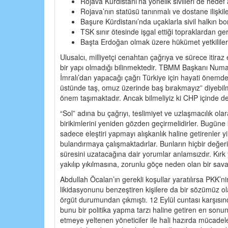
Rojava Kürdistanı’na yönelik sivilleri de hedef
Rojava’nın statüsü tanınmalı ve dostane ilişkile
Başure Kürdistanı’nda uçaklarla sivil halkın b
TSK sınır ötesinde işgal ettiği topraklardan geri
Başta Erdoğan olmak üzere hükümet yetkilileri ku
Ulusalcı, milliyetçi cenahtan çağrıya ve sürece itir
bir yapı olmadığı bilinmektedir. TBMM Başkanı Numa
İmralı’dan yapacağı çağrı Türkiye için hayati önemd
üstünde taş, omuz üzerinde baş bırakmayız” diyebil
önem taşımaktadır. Ancak bilmeliyiz ki CHP içinde de 
“Sol” adına bu çağrıyı, teslimiyet ve uzlaşmacılık ola
birikimlerini yeniden gözden geçirmelidirler. Bugün
sadece eleştiri yapmayı alışkanlık haline getirenler y
bulandırmaya çalışmaktadırlar. Bunların hiçbir değe
süresini uzatacağına dair yorumlar anlamsızdır. Kırk 
yakılıp yıkılmasına, zorunlu göçe neden olan bir sa
Abdullah Öcalan’ın gerekli koşullar yaratılırsa PKK’
likidasyonunu benzeştiren kişilere da bir sözümüz ol
örgüt durumundan çıkmıştı. 12 Eylül cuntası karşısı
bunu bir politika yapma tarzı haline getiren en sonu
etmeye yeltenen yöneticiler ile hali hazırda mücadele