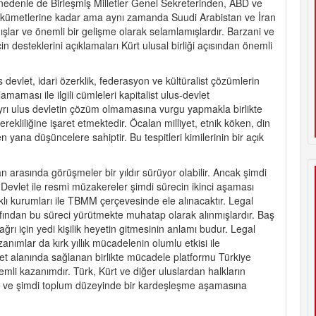
nedenle de Birleşmiş Milletler Genel Sekreterinden, ABD ve
kümetlerine kadar ama aynı zamanda Suudi Arabistan ve İran
ışlar ve önemli bir gelişme olarak selamlamışlardır. Barzani ve
n desteklerini açıklamaları Kürt ulusal birliği açısından önemli
 devlet, idari özerklik, federasyon ve kültüralist çözümlerin
maması ile ilgili cümleleri kapitalist ulus-devlet
yrı ulus devletin çözüm olmamasına vurgu yapmakla birlikte
ekliliğine işaret etmektedir. Öcalan milliyet, etnik köken, din
ana düşüncelere sahiptir. Bu tespitleri kimilerinin bir açık
an arasında görüşmeler bir yıldır sürüyor olabilir. Ancak şimdi
 Devlet ile resmi müzakereler şimdi sürecin ikinci aşaması
lı kurumları ile TBMM çerçevesinde ele alınacaktır. Legal
fından bu süreci yürütmekte muhatap olarak alınmışlardır. Baş
ğrı için yedi kişilik heyetin gitmesinin anlamı budur. Legal
nımlar da kırk yıllık mücadelenin olumlu etkisi ile
aset alanında sağlanan birlikte mücadele platformu Türkiye
emli kazanımdır. Türk, Kürt ve diğer uluslardan halkların
ir ve şimdi toplum düzeyinde bir kardeşleşme aşamasına