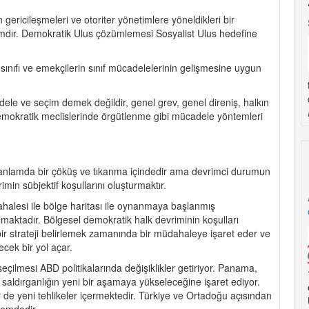
gericileşmeleri ve otoriter yönetimlere yöneldikleri bir
dır. Demokratik Ulus çözümlemesi Sosyalist Ulus hedefine
i sınıfı ve emekçilerin sınıf mücadelelerinin gelişmesine uygun
ele ve seçim demek değildir, genel grev, genel direniş, halkın
z demokratik meclislerinde örgütlenme gibi mücadele yöntemleri
anlamda bir çöküş ve tıkanma içindedir ama devrimci durumun
imin sübjektif koşullarını oluşturmaktır.
ahalesi ile bölge haritası ile oynanmaya başlanmış
maktadır. Bölgesel demokratik halk devriminin koşulları
ir strateji belirlemek zamanında bir müdahaleye işaret eder ve
cek bir yol açar.
ilmesi ABD politikalarında değişiklikler getiriyor. Panama,
 saldırganlığın yeni bir aşamaya yükseleceğine işaret ediyor.
er de yeni tehlikeler içermektedir. Türkiye ve Ortadoğu açısından
nemdedir.