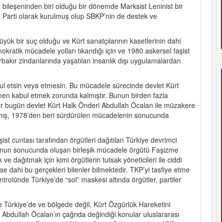
bileşeninden biri olduğu bir dönemde Marksist Leninist bir
Parti olarak kurulmuş olup SBKP’nin de destek ve
yük bir suç olduğu ve Kürt sanatçılarının kasetlerinin dahi
mokratik mücadele yolları tıkandığı için ve 1980 askersel faşist
rbakır zindanlarında yaşatılan insanlık dışı uygulamalardan
 etsin veya etmesin. Bu mücadele sürecinde devlet Kürt
en kabul etmek zorunda kalmıştır. Bunun birden fazla
ğer bugün devlet Kürt Halk Önderi Abdullah Öcalan ile müzakere
ış, 1978’den beri sürdürülen mücadelenin sonucunda
şist cuntası tarafından örgütleri dağıtılan Türkiye devrimci
 bunun sonucunda oluşan birleşik mücadele örgütü Faşizme
ve dağıtmak için kimi örgütlerin tutsak yöneticileri ile ciddi
se dahi bu gerçekleri bilenler bilmektedir. TKP’yi tasfiye etme
trolünde Türkiye’de “sol” maskesi altında örgütler, partiler
Türkiye’de ve bölgede değil, Kürt Özgürlük Hareketini
r. Abdullah Öcalan’ın çağrıda değindiği konular uluslararası