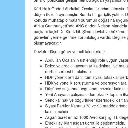
Kürt Halk Önderi Abdullah Öcalan ilk adımı atmıştır.
düşen ilk rolü oynamıştır. Bunda bir gariplik yoktur. 
konuda muhatap olmaları durumun doğasına uygundu
Afrika Cumhuriyeti’nde ANC önderi Nelson Mandela i
başkanı faşist De Klerk idi. Şimdi devlet ve hükümeti
görevleri yerine getirme zorunluluğu vardır. Değilse
oluşmayacaktır.
Devlete düşen görev ve acil taleplerimiz:
Abdullah Öcalan’ın üstlendiği role uygun yaşa
Belediyelerdeki kayyumlar kaldırılmalı ve mak
derhal serbest bırakılmalıdır.
HDP yöneticileri dahil tüm siyasi tutsaklar serbe
HDK’ye yönelik soruşturma ve operasyonlara s
Düşünce suçlarına uygulanan cezalar kaldırılma
Yeni Anayasa çalışması demokratik toplum ilkel
Sendikal hak ve özgürlükler üzerindeki kısıtlam
Siyasi Partiler Kanunu 78 ve 96.maddelerinde
kaldırılmalıdır.
Asgari ücret en az 1000 Avro karşılığı TL değer
Emekli aylıkları asgari ücret ile eşitlenmelidir.