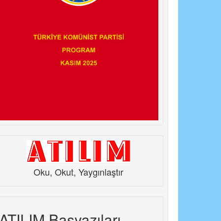
Oku, Okut, Yaygınlaştır
ATILIM Başyazıları