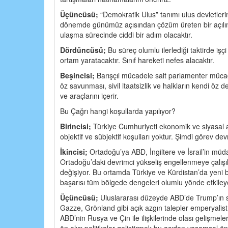
Üçüncüsü;
“Demokratik Ulus” tanımı ulus devletlerin 
dönemde günümüz açısından çözüm üreten bir açılım
ulaşma sürecinde ciddi bir adım olacaktır.
Dördüncüsü;
Bu süreç olumlu ilerlediği taktirde işç
ortam yaratacaktır. Sınıf hareketi nefes alacaktır.
Beşincisi;
Barışçıl mücadele salt parlamenter mücad
öz savunması, sivil itaatsizlik ve halkların kendi ö
ve araçlarını içerir.
Bu Çağrı hangi koşullarda yapılıyor?
Birincisi;
Türkiye Cumhuriyeti ekonomik ve siyasal 
objektif ve sübjektif koşulları yoktur. Şimdi görev devr
İkincisi;
Ortadoğu’ya ABD, İngiltere ve İsrail’in müd
Ortadoğu’daki devrimci yükseliş engellenmeye çalışıl
değişiyor. Bu ortamda Türkiye ve Kürdistan’da yeni b
başarısı tüm bölgede dengeleri olumlu yönde etkileye
Üçüncüsü;
Uluslararası düzeyde ABD’de Trump’ın seç
Gazze, Grönland gibi açık azgın talepler emperyalist
ABD’nin Rusya ve Çin ile ilişkilerinde olası gelişmel
ön alıcı politikalar geliştirmek bu açıdan yaşamsal ö