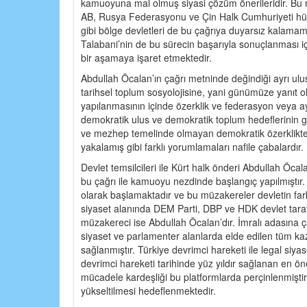
kamuoyuna mal olmuş siyasi çözüm önerileridir. Bu 
AB, Rusya Federasyonu ve Çin Halk Cumhuriyeti hü
gibi bölge devletleri de bu çağrıya duyarsız kalamam
Talabani’nin de bu sürecin başarıyla sonuçlanması içi
bir aşamaya işaret etmektedir.
Abdullah Öcalan’ın çağrı metninde değindiği ayrı ulus
tarihsel toplum sosyolojisine, yani günümüze yanıt ola
yapılanmasının içinde özerklik ve federasyon veya a
demokratik ulus ve demokratik toplum hedeflerinin ger
ve mezhep temelinde olmayan demokratik özerklikten y
yakalamış gibi farklı yorumlamaları nafile çabalardır.
Devlet temsilcileri ile Kürt halk önderi Abdullah Öcal
bu çağrı ile kamuoyu nezdinde başlangıç yapılmıştır.
olarak başlamaktadır ve bu müzakereler devletin fark
siyaset alanında DEM Parti, DBP ve HDK devlet tara
müzakereci ise Abdullah Öcalan’dır. İmralı adasına ça
siyaset ve parlamenter alanlarda elde edilen tüm kaza
sağlanmıştır. Türkiye devrimci hareketi ile legal siy
devrimci hareketi tarihinde yüz yıldır sağlanan en ön
mücadele kardeşliği bu platformlarda perçinlenmişt
yükseltilmesi hedeflenmektedir.