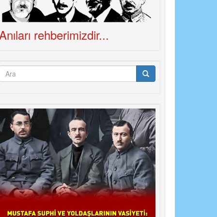
Anıları rehberimizdir...
Arama
formu
Ara