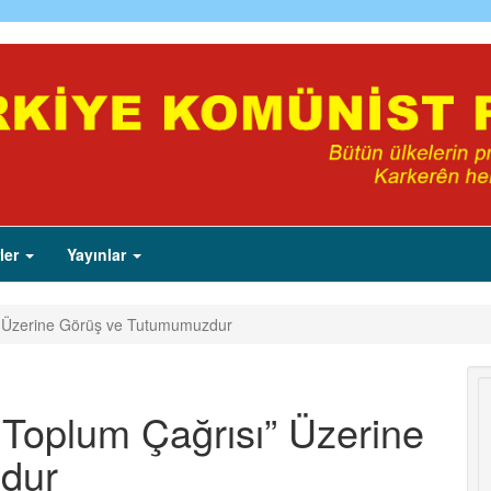
ler
Yayınlar
ı” Üzerine Görüş ve Tutumumuzdur
 Toplum Çağrısı” Üzerine
dur