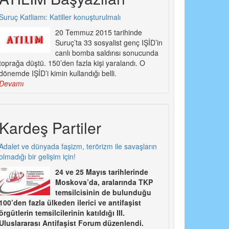
Suruç Katliamı: Katiller konuşturulmalı
20 Temmuz 2015 tarihinde
Suruç’ta 33 sosyalist genç IŞİD’in
canlı bomba saldırısı sonucunda
toprağa düştü. 150’den fazla kişi yaralandı. O
dönemde IŞİD’i kimin kullandığı belli.
Devamı
Kardeş Partiler
Adalet ve dünyada faşizm, terörizm ile savaşların
olmadığı bir gelişim için!
24 ve 25 Mayıs tarihlerinde
Moskova’da, aralarında TKP
temsilcisinin de bulunduğu
100’den fazla ülkeden ilerici ve antifaşist
örgütlerin temsilcilerinin katıldığı III.
Uluslararası Antifaşist Forum düzenlendi.