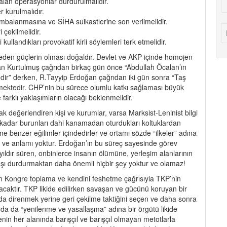
 alan operasyonlar durdurulmalıdır.
r kurulmalıdır.
ombalanmasına ve SİHA suikastlerine son verilmelidir.
 çekilmelidir.
llandıkları provokatif kirli söylemleri terk etmelidir.
az eden güçlerin olması doğaldır. Devlet ve AKP içinde homojen
n Kurtulmuş çağrıdan birkaç gün önce “Abdullah Öcalan’ın
edir” derken, R.Tayyip Erdoğan çağrıdan iki gün sonra “Taş
mektedir. CHP’nin bu sürece olumlu katkı sağlaması büyük
farklı yaklaşımların olacağı beklenmelidir.
rak değerlendiren kişi ve kurumlar, varsa Marksist-Leninist bilgi
e kadar burunları dahi kanamadan oturdukları koltuklardan
ine benzer eğilimler içindedirler ve ortamı sözde “ilkeler” adına
ri ve anlamı yoktur. Erdoğan’ın bu süreç sayesinde görev
yıldır süren, onbinlerce insanın ölümüne, yerleşim alanlarının
vaşı durdurmaktan daha önemli hiçbir şey yoktur ve olamaz!
nin Kongre toplama ve kendini feshetme çağrısıyla TKP’nin
acaktır. TKP likide edilirken savaşan ve gücünü koruyan bir
nda direnmek yerine geri çekilme taktiğini seçen ve daha sonra
nda da “yenilenme ve yasallaşma” adına bir örgütü likide
nin her alanında barışçıl ve barışçıl olmayan metotlarla