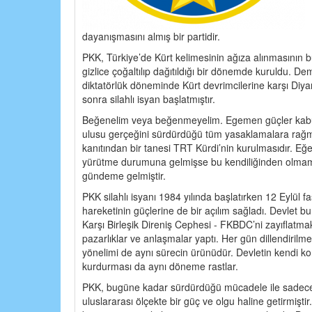
dayanışmasını almış bir partidir.
PKK, Türkiye’de Kürt kelimesinin ağıza alınmasının bü
gizlice çoğaltılıp dağıtıldığı bir dönemde kuruldu. De
diktatörlük döneminde Kürt devrimcilerine karşı Diya
sonra silahlı isyan başlatmıştır.
Beğenelim veya beğenmeyelim. Egemen güçler kabul
ulusu gerçeğini sürdürdüğü tüm yasaklamalara rağm
kanıtından bir tanesi TRT Kürdi’nin kurulmasıdır. E
yürütme durumuna gelmişse bu kendiliğinden olmam
gündeme gelmiştir.
PKK silahlı isyanı 1984 yılında başlatırken 12 Eylül fa
hareketinin güçlerine de bir açılım sağladı. Devlet
Karşı Birleşik Direniş Cephesi - FKBDC’ni zayıflatmak 
pazarlıklar ve anlaşmalar yaptı. Her gün dillendirilme
yönelimi de aynı sürecin ürünüdür. Devletin kendi kon
kurdurması da aynı döneme rastlar.
PKK, bugüne kadar sürdürdüğü mücadele ile sadece 
uluslararası ölçekte bir güç ve olgu haline getirmişti