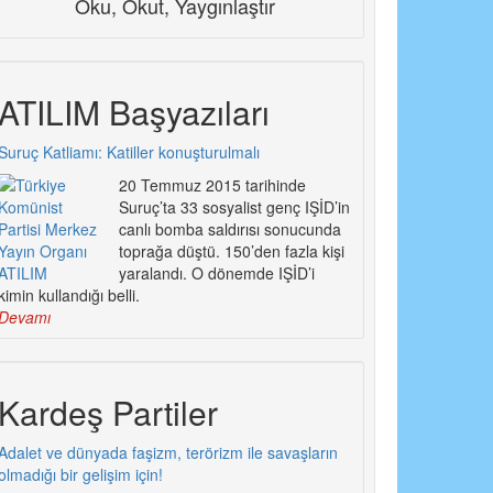
Oku, Okut, Yaygınlaştır
ATILIM Başyazıları
Suruç Katliamı: Katiller konuşturulmalı
20 Temmuz 2015 tarihinde
Suruç’ta 33 sosyalist genç IŞİD’in
canlı bomba saldırısı sonucunda
toprağa düştü. 150’den fazla kişi
yaralandı. O dönemde IŞİD’i
kimin kullandığı belli.
Devamı
Kardeş Partiler
Adalet ve dünyada faşizm, terörizm ile savaşların
olmadığı bir gelişim için!