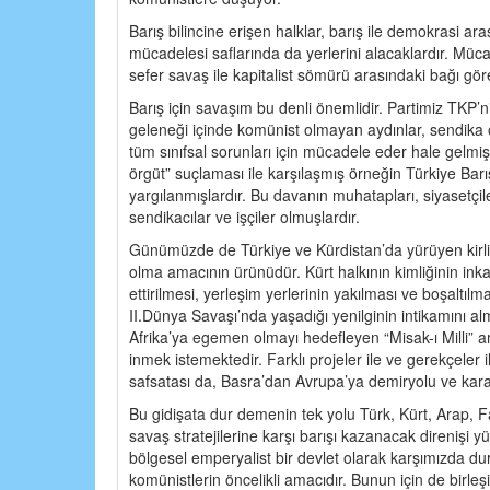
Barış bilincine erişen halklar, barış ile demokrasi 
mücadelesi saflarında da yerlerini alacaklardır. Müca
sefer savaş ile kapitalist sömürü arasındaki bağı görec
Barış için savaşım bu denli önemlidir. Partimiz TKP’ni
geleneği içinde komünist olmayan aydınlar, sendika 
tüm sınıfsal sorunları için mücadele eder hale gelmişl
örgüt” suçlaması ile karşılaşmış örneğin Türkiye Barı
yargılanmışlardır. Bu davanın muhatapları, siyasetçil
sendikacılar ve işçiler olmuşlardır.
Günümüzde de Türkiye ve Kürdistan’da yürüyen kirl
olma amacının ürünüdür. Kürt halkının kimliğinin inkar
ettirilmesi, yerleşim yerlerinin yakılması ve boşaltı
II.Dünya Savaşı’nda yaşadığı yenilginin intikamını a
Afrika’ya egemen olmayı hedefleyen “Misak-ı Milli” a
inmek istemektedir. Farklı projeler ile ve gerekçeler
safsatası da, Basra’dan Avrupa’ya demiryolu ve kara
Bu gidişata dur demenin tek yolu Türk, Kürt, Arap, 
savaş stratejilerine karşı barışı kazanacak direnişi
bölgesel emperyalist bir devlet olarak karşımızda du
komünistlerin öncelikli amacıdır. Bunun için de birle