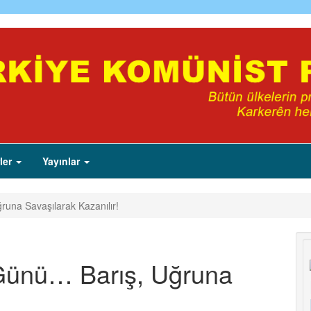
ler
Yayınlar
una Savaşılarak Kazanılır!
 Günü… Barış, Uğruna
!