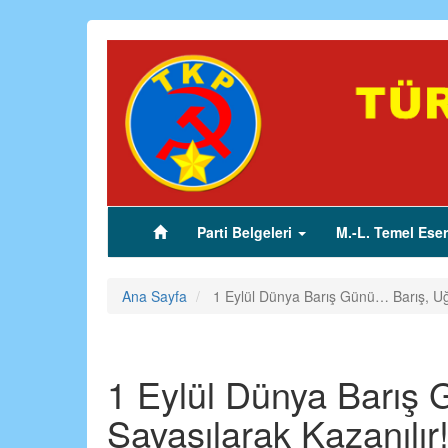
Ana
içeriğe
atla
Parti Belgeleri
M.-L. Temel Eser
(current)
Ana Sayfa
1 Eylül Dünya Barış Günü… Barış, Uğr
1 Eylül Dünya Barış
Savaşılarak Kazanılır