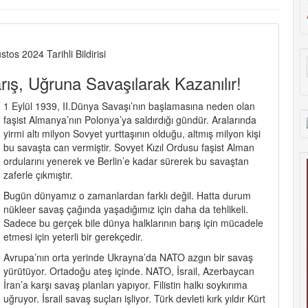
os 2024 Tarihli Bildirisi
ş, Uğruna Savaşılarak Kazanılır!
1 Eylül 1939, II.Dünya Savaşı’nın başlamasına neden olan
faşist Almanya’nın Polonya’ya saldırdığı gündür. Aralarında
yirmi altı milyon Sovyet yurttaşının olduğu, altmış milyon kişi
bu savaşta can vermiştir. Sovyet Kızıl Ordusu faşist Alman
ordularını yenerek ve Berlin’e kadar sürerek bu savaştan
zaferle çıkmıştır.
Bugün dünyamız o zamanlardan farklı değil. Hatta durum
nükleer savaş çağında yaşadığımız için daha da tehlikeli.
Sadece bu gerçek bile dünya halklarının barış için mücadele
etmesi için yeterli bir gerekçedir.
Avrupa’nın orta yerinde Ukrayna’da NATO azgın bir savaş
yürütüyor. Ortadoğu ateş içinde. NATO, İsrail, Azerbaycan
İran’a karşı savaş planları yapıyor. Filistin halkı soykırıma
uğruyor. İsrail savaş suçları işliyor. Türk devleti kırk yıldır Kürt