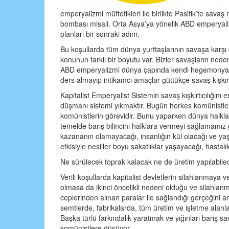
emperyalizmi müttefikleri ile birlikte Pasifik’te savaş 
bombası misali. Orta Asya’ya yönelik ABD emperyal
planları bir sonraki adım.
Bu koşullarda tüm dünya yurttaşlarının savaşa karşı
konunun farklı bir boyutu var. Bizler savaşların nede
ABD emperyalizmi dünya çapında kendi hegemonyası
ders almayıp intikamcı amaçlar güttükçe savaş kışkırtı
Kapitalist Emperyalist Sistemin savaş kışkırtıcılığın
düşmanı sistemi yıkmaktır. Bugün herkes komünistler
komünistlerin görevidir. Bunu yaparken dünya halkları
temelde barış bilincini halklara vermeyi sağlamamız 
kazananın olamayacağı, insanlığın kül olacağı ve yaş
etkisiyle nesiller boyu sakatlıklar yaşayacağı, hastalı
Ne sürülecek toprak kalacak ne de üretim yapılabilec
Verili koşullarda kapitalist devletlerin silahlanmaya 
olmasa da ikinci öncelikli nedeni olduğu ve silahlanm
ceplerinden alınan paralar ile sağlandığı gerçeğini
semtlerde, fabrikalarda, tüm üretim ve işletme alanla
Başka türlü farkındalık yaratmak ve yığınları barı
komünistlere düşüyor.