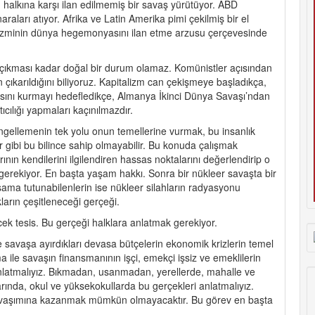
halkına karşı ilan edilmemiş bir savaş yürütüyor. ABD
naraları atıyor. Afrika ve Latin Amerika pimi çekilmiş bir el
izminin dünya hegemonyasını ilan etme arzusu çerçevesinde
 çıkması kadar doğal bir durum olamaz. Komünistler açısından
n çıkarıldığını biliyoruz. Kapitalizm can çekişmeye başladıkça,
nı kurmayı hedefledikçe, Almanya İkinci Dünya Savaşı’ndan
cılığı yapmaları kaçınılmazdır.
ı engellemenin tek yolu onun temellerine vurmak, bu insanlık
 gibi bu bilince sahip olmayabilir. Bu konuda çalışmak
nın kendilerini ilgilendiren hassas noktalarını değerlendirip o
gerekiyor. En başta yaşam hakkı. Sonra bir nükleer savaşta bir
ama tutunabilenlerin ise nükleer silahların radyasyonu
kların çeşitleneceği gerçeği.
ek tesis. Bu gerçeği halklara anlatmak gerekiyor.
ve savaşa ayırdıkları devasa bütçelerin ekonomik krizlerin temel
a ile savaşın finansmanının işçi, emekçi işsiz ve emeklilerin
 anlatmalıyız. Bıkmadan, usanmadan, yerellerde, mahalle ve
rında, okul ve yüksekokullarda bu gerçekleri anlatmalıyız.
ş savaşımına kazanmak mümkün olmayacaktır. Bu görev en başta