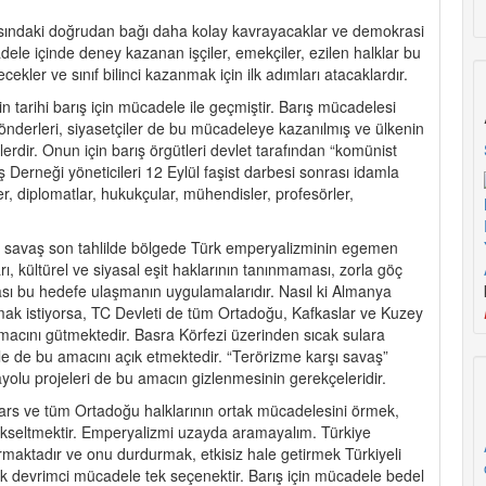
arasındaki doğrudan bağı daha kolay kavrayacaklar ve demokrasi
dele içinde deney kazanan işçiler, emekçiler, ezilen halklar bu
ekler ve sınıf bilinci kazanmak için ilk adımları atacaklardır.
n tarihi barış için mücadele ile geçmiştir. Barış mücadelesi
önderleri, siyasetçiler de bu mücadeleye kazanılmış ve ülkenin
erdir. Onun için barış örgütleri devlet tarafından “komünist
ş Derneği yöneticileri 12 Eylül faşist darbesi sonrası idamla
er, diplomatlar, hukukçular, mühendisler, profesörler,
i savaş son tahlilde bölgede Türk emperyalizminin egemen
ı, kültürel ve siyasal eşit haklarının tanınmaması, zorla göç
lması bu hedefe ulaşmanın uygulamalarıdır. Nasıl ki Almanya
lmak istiyorsa, TC Devleti de tüm Ortadoğu, Kafkaslar ve Kuzey
macını gütmektedir. Basra Körfezi üzerinden sıcak sulara
 ile de bu amacını açık etmektedir. “Terörizme karşı savaş”
yolu projeleri de bu amacın gizlenmesinin gerekçeleridir.
Fars ve tüm Ortadoğu halklarının ortak mücadelesini örmek,
 yükseltmektir. Emperyalizmi uzayda aramayalım. Türkiye
rmaktadır ve onu durdurmak, etkisiz hale getirmek Türkiyeli
şik devrimci mücadele tek seçenektir. Barış için mücadele bedel