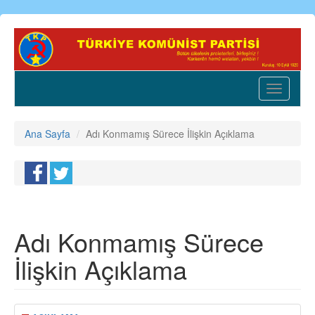
Ana
içeriğe
atla
Toggle
navigatio
Ana Sayfa
Adı Konmamış Sürece İlişkin Açıklama
Adı Konmamış Sürece
İlişkin Açıklama