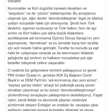
olacaktır.
Komünistler ve Kürt özgürlük hareketi devletten ne
“sosyalizm” ne de “çözüm” beklemiyorlar. Bu amaçlarına
ulaşmak için, eğer devlet “demokratikleşirse” legal ve silahsız
yoldan mücadele hakkı için direniyorlar. Şimdi hem Türk
devletini, egemen burjuvaziyi ve Türk halkını, hem de işçi
sınıfını ve Kürt halkını çok daha büyük felaketlere
sürükleyecek adı konmamış Üçüncü Dünya Savaşı’nın yeni
aşamasında, “demokrasi” ve bu temelde barış tüm taraflar
için acil mesele haline gelmiştir. Taraflar bu konuda ya eşit
haklı bir uzlaşmaya varacak ya da istenmeyen felaketin
şafağında işçi sınıfının ve halkların mücadelesi çok ağır
bedeller ödeyerek zafere ulaşacaktır.
O nedenle biz gelişmelere temkinli yaklaşıyoruz ve gerek
PKK önderi Öcalan’ın, gerekse KCK Eş Başkanı Cemil
Bayık’ın ve DEM Parti’nin “adı konmamış olan yeni süreci”,
“kayıtsız şartsız teslim” amaçlı bir psikolojik savaş süreci
olmaktan çıkartmayı ve bu süreci “demokratikleştirmeye”
yönlendirmeyi amaçlayan yaklaşımlarını destekliyoruz. Faşist
rejimi, kendi iktidar ve ekonomik çıkarları nedeniyle
sürdürmek isteyen Erdoğan ve ortakları ile, savaştan çıkar
sağlayan askersel-sanayii kompleks oligarşisi ve savaş