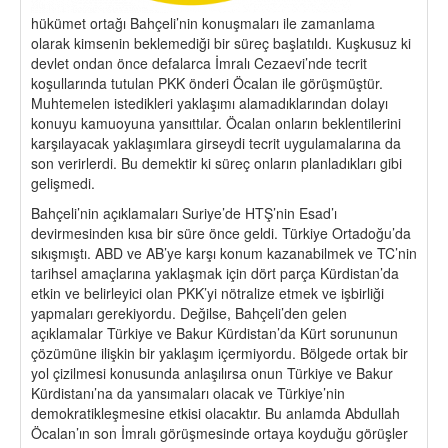
hükümet ortağı Bahçeli’nin konuşmaları ile zamanlama
olarak kimsenin beklemediği bir süreç başlatıldı. Kuşkusuz ki
devlet ondan önce defalarca İmralı Cezaevi’nde tecrit
koşullarında tutulan PKK önderi Öcalan ile görüşmüştür.
Muhtemelen istedikleri yaklaşımı alamadıklarından dolayı
konuyu kamuoyuna yansıttılar. Öcalan onların beklentilerini
karşılayacak yaklaşımlara girseydi tecrit uygulamalarına da
son verirlerdi. Bu demektir ki süreç onların planladıkları gibi
gelişmedi.
Bahçeli’nin açıklamaları Suriye’de HTŞ’nin Esad’ı
devirmesinden kısa bir süre önce geldi. Türkiye Ortadoğu’da
sıkışmıştı. ABD ve AB’ye karşı konum kazanabilmek ve TC’nin
tarihsel amaçlarına yaklaşmak için dört parça Kürdistan’da
etkin ve belirleyici olan PKK’yi nötralize etmek ve işbirliği
yapmaları gerekiyordu. Değilse, Bahçeli’den gelen
açıklamalar Türkiye ve Bakur Kürdistan’da Kürt sorununun
çözümüne ilişkin bir yaklaşım içermiyordu. Bölgede ortak bir
yol çizilmesi konusunda anlaşılırsa onun Türkiye ve Bakur
Kürdistanı’na da yansımaları olacak ve Türkiye’nin
demokratikleşmesine etkisi olacaktır. Bu anlamda Abdullah
Öcalan’ın son İmralı görüşmesinde ortaya koyduğu görüşler