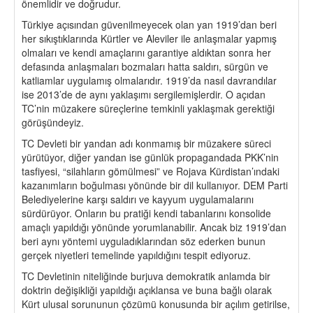
önemlidir ve doğrudur.
Türkiye açısından güvenilmeyecek olan yan 1919’dan beri
her sıkıştıklarında Kürtler ve Aleviler ile anlaşmalar yapmış
olmaları ve kendi amaçlarını garantiye aldıktan sonra her
defasında anlaşmaları bozmaları hatta saldırı, sürgün ve
katliamlar uygulamış olmalarıdır. 1919’da nasıl davrandılar
ise 2013’de de aynı yaklaşımı sergilemişlerdir. O açıdan
TC’nin müzakere süreçlerine temkinli yaklaşmak gerektiği
görüşündeyiz.
TC Devleti bir yandan adı konmamış bir müzakere süreci
yürütüyor, diğer yandan ise günlük propagandada PKK’nin
tasfiyesi, “silahların gömülmesi” ve Rojava Kürdistan’ındaki
kazanımların boğulması yönünde bir dil kullanıyor. DEM Parti
Belediyelerine karşı saldırı ve kayyum uygulamalarını
sürdürüyor. Onların bu pratiği kendi tabanlarını konsolide
amaçlı yapıldığı yönünde yorumlanabilir. Ancak biz 1919’dan
beri aynı yöntemi uyguladıklarından söz ederken bunun
gerçek niyetleri temelinde yapıldığını tespit ediyoruz.
TC Devletinin niteliğinde burjuva demokratik anlamda bir
doktrin değişikliği yapıldığı açıklansa ve buna bağlı olarak
Kürt ulusal sorununun çözümü konusunda bir açılım getirilse,