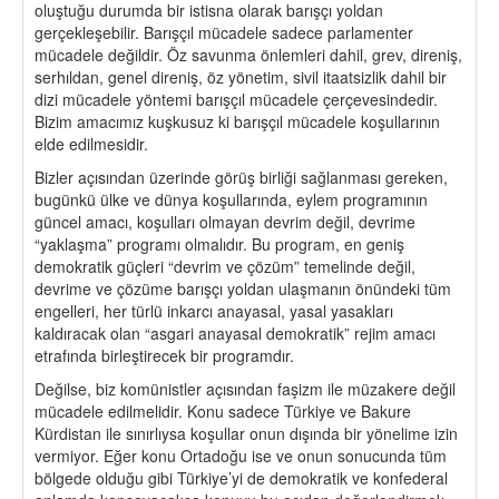
oluştuğu durumda bir istisna olarak barışçı yoldan
gerçekleşebilir. Barışçıl mücadele sadece parlamenter
mücadele değildir. Öz savunma önlemleri dahil, grev, direniş,
serhıldan, genel direniş, öz yönetim, sivil itaatsizlik dahil bir
dizi mücadele yöntemi barışçıl mücadele çerçevesindedir.
Bizim amacımız kuşkusuz ki barışçıl mücadele koşullarının
elde edilmesidir.
Bizler açısından üzerinde görüş birliği sağlanması gereken,
bugünkü ülke ve dünya koşullarında, eylem programının
güncel amacı, koşulları olmayan devrim değil, devrime
“yaklaşma” programı olmalıdır. Bu program, en geniş
demokratik güçleri “devrim ve çözüm” temelinde değil,
devrime ve çözüme barışçı yoldan ulaşmanın önündeki tüm
engelleri, her türlü inkarcı anayasal, yasal yasakları
kaldıracak olan “asgari anayasal demokratik” rejim amacı
etrafında birleştirecek bir programdır.
Değilse, biz komünistler açısından faşizm ile müzakere değil
mücadele edilmelidir. Konu sadece Türkiye ve Bakure
Kürdistan ile sınırlıysa koşullar onun dışında bir yönelime izin
vermiyor. Eğer konu Ortadoğu ise ve onun sonucunda tüm
bölgede olduğu gibi Türkiye’yi de demokratik ve konfederal