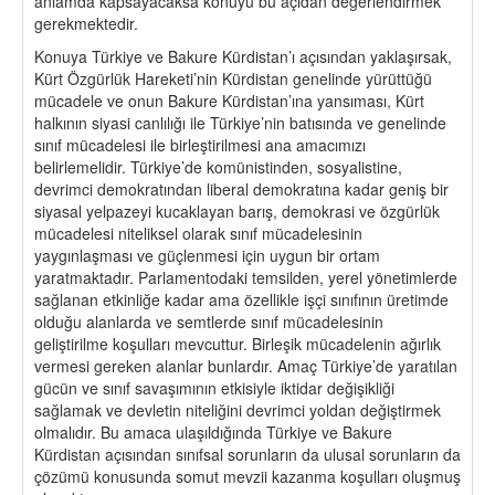
anlamda kapsayacaksa konuyu bu açıdan değerlendirmek
gerekmektedir.
Konuya Türkiye ve Bakure Kürdistan’ı açısından yaklaşırsak,
Kürt Özgürlük Hareketi’nin Kürdistan genelinde yürüttüğü
mücadele ve onun Bakure Kürdistan’ına yansıması, Kürt
halkının siyasi canlılığı ile Türkiye’nin batısında ve genelinde
sınıf mücadelesi ile birleştirilmesi ana amacımızı
belirlemelidir. Türkiye’de komünistinden, sosyalistine,
devrimci demokratından liberal demokratına kadar geniş bir
siyasal yelpazeyi kucaklayan barış, demokrasi ve özgürlük
mücadelesi niteliksel olarak sınıf mücadelesinin
yaygınlaşması ve güçlenmesi için uygun bir ortam
yaratmaktadır. Parlamentodaki temsilden, yerel yönetimlerde
sağlanan etkinliğe kadar ama özellikle işçi sınıfının üretimde
olduğu alanlarda ve semtlerde sınıf mücadelesinin
geliştirilme koşulları mevcuttur. Birleşik mücadelenin ağırlık
vermesi gereken alanlar bunlardır. Amaç Türkiye’de yaratılan
gücün ve sınıf savaşımının etkisiyle iktidar değişikliği
sağlamak ve devletin niteliğini devrimci yoldan değiştirmek
olmalıdır. Bu amaca ulaşıldığında Türkiye ve Bakure
Kürdistan açısından sınıfsal sorunların da ulusal sorunların da
çözümü konusunda somut mevzii kazanma koşulları oluşmuş