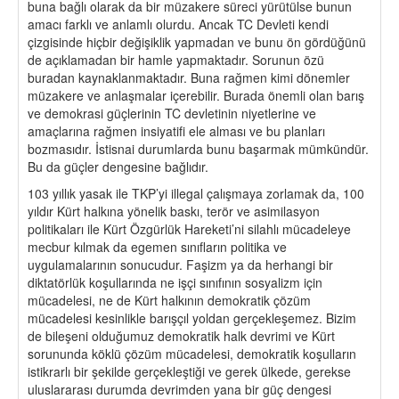
buna bağlı olarak da bir müzakere süreci yürütülse bunun
amacı farklı ve anlamlı olurdu. Ancak TC Devleti kendi
çizgisinde hiçbir değişiklik yapmadan ve bunu ön gördüğünü
de açıklamadan bir hamle yapmaktadır. Sorunun özü
buradan kaynaklanmaktadır. Buna rağmen kimi dönemler
müzakere ve anlaşmalar içerebilir. Burada önemli olan barış
ve demokrasi güçlerinin TC devletinin niyetlerine ve
amaçlarına rağmen insiyatifi ele alması ve bu planları
bozmasıdır. İstisnai durumlarda bunu başarmak mümkündür.
Bu da güçler dengesine bağlıdır.
103 yıllık yasak ile TKP’yi illegal çalışmaya zorlamak da, 100
yıldır Kürt halkına yönelik baskı, terör ve asimilasyon
politikaları ile Kürt Özgürlük Hareketi’ni silahlı mücadeleye
mecbur kılmak da egemen sınıfların politika ve
uygulamalarının sonucudur. Faşizm ya da herhangi bir
diktatörlük koşullarında ne işçi sınıfının sosyalizm için
mücadelesi, ne de Kürt halkının demokratik çözüm
mücadelesi kesinlikle barışçıl yoldan gerçekleşemez. Bizim
de bileşeni olduğumuz demokratik halk devrimi ve Kürt
sorununda köklü çözüm mücadelesi, demokratik koşulların
istikrarlı bir şekilde gerçekleştiği ve gerek ülkede, gerekse
uluslararası durumda devrimden yana bir güç dengesi