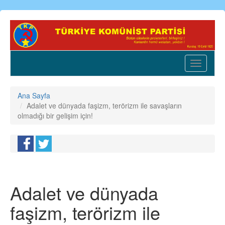
Ana
içeriğe
atla
Toggle
navigatio
Ana Sayfa
Adalet ve dünyada faşizm, terörizm ile savaşların
olmadığı bir gelişim için!
Adalet ve dünyada
faşizm, terörizm ile