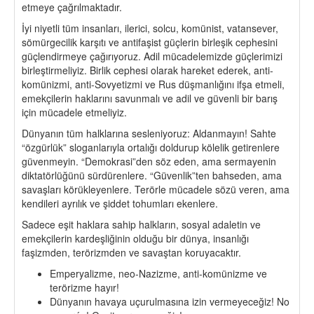
etmeye çağrılmaktadır.
İyi niyetli tüm insanları, ilerici, solcu, komünist, vatansever,
sömürgecilik karşıtı ve antifaşist güçlerin birleşik cephesini
güçlendirmeye çağırıyoruz. Adil mücadelemizde güçlerimizi
birleştirmeliyiz. Birlik cephesi olarak hareket ederek, anti-
komünizmi, anti-Sovyetizmi ve Rus düşmanlığını ifşa etmeli,
emekçilerin haklarını savunmalı ve adil ve güvenli bir barış
için mücadele etmeliyiz.
Dünyanın tüm halklarına sesleniyoruz: Aldanmayın! Sahte
“özgürlük” sloganlarıyla ortalığı doldurup kölelik getirenlere
güvenmeyin. “Demokrasi”den söz eden, ama sermayenin
diktatörlüğünü sürdürenlere. “Güvenlik”ten bahseden, ama
savaşları körükleyenlere. Terörle mücadele sözü veren, ama
kendileri ayrılık ve şiddet tohumları ekenlere.
Sadece eşit haklara sahip halkların, sosyal adaletin ve
emekçilerin kardeşliğinin olduğu bir dünya, insanlığı
faşizmden, terörizmden ve savaştan koruyacaktır.
Emperyalizme, neo-Nazizme, anti-komünizme ve
terörizme hayır!
Dünyanın havaya uçurulmasına izin vermeyeceğiz! No