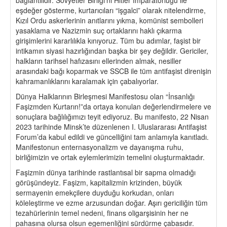
eşdeğer gösterme, kurtarıcıları “işgalci” olarak nitelendirme,
Kızıl Ordu askerlerinin anıtlarını yıkma, komünist sembolleri
yasaklama ve Nazizmin suç ortaklarını haklı çıkarma
girişimlerini kararlılıkla kınıyoruz. Tüm bu adımlar, faşist bir
intikamın siyasi hazırlığından başka bir şey değildir. Gericiler,
halkların tarihsel hafızasını ellerinden almak, nesiller
arasındaki bağı koparmak ve SSCB ile tüm antifaşist direnişin
kahramanlıklarını karalamak için çabalıyorlar.
Dünya Halklarının Birleşmesi Manifestosu olan “İnsanlığı
Faşizmden Kurtarın!”da ortaya konulan değerlendirmelere ve
sonuçlara bağlılığımızı teyit ediyoruz. Bu manifesto, 22 Nisan
2023 tarihinde Minsk’te düzenlenen I. Uluslararası Antifaşist
Forum’da kabul edildi ve güncelliğini tam anlamıyla kanıtladı.
Manifestonun enternasyonalizm ve dayanışma ruhu,
birliğimizin ve ortak eylemlerimizin temelini oluşturmaktadır.
Faşizmin dünya tarihinde rastlantısal bir sapma olmadığı
görüşündeyiz. Faşizm, kapitalizmin krizinden, büyük
sermayenin emekçilere duyduğu korkudan, onları
köleleştirme ve ezme arzusundan doğar. Aşırı gericiliğin tüm
tezahürlerinin temel nedeni, finans oligarşisinin her ne
pahasına olursa olsun egemenliğini sürdürme çabasıdır.