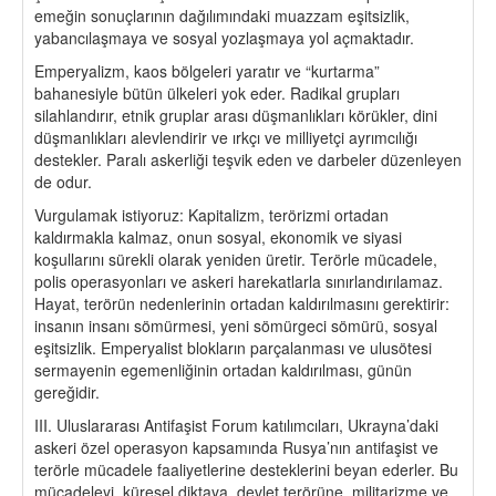
emeğin sonuçlarının dağılımındaki muazzam eşitsizlik,
yabancılaşmaya ve sosyal yozlaşmaya yol açmaktadır.
Emperyalizm, kaos bölgeleri yaratır ve “kurtarma”
bahanesiyle bütün ülkeleri yok eder. Radikal grupları
silahlandırır, etnik gruplar arası düşmanlıkları körükler, dini
düşmanlıkları alevlendirir ve ırkçı ve milliyetçi ayrımcılığı
destekler. Paralı askerliği teşvik eden ve darbeler düzenleyen
de odur.
Vurgulamak istiyoruz: Kapitalizm, terörizmi ortadan
kaldırmakla kalmaz, onun sosyal, ekonomik ve siyasi
koşullarını sürekli olarak yeniden üretir. Terörle mücadele,
polis operasyonları ve askeri harekatlarla sınırlandırılamaz.
Hayat, terörün nedenlerinin ortadan kaldırılmasını gerektirir:
insanın insanı sömürmesi, yeni sömürgeci sömürü, sosyal
eşitsizlik. Emperyalist blokların parçalanması ve ulusötesi
sermayenin egemenliğinin ortadan kaldırılması, günün
gereğidir.
III. Uluslararası Antifaşist Forum katılımcıları, Ukrayna’daki
askeri özel operasyon kapsamında Rusya’nın antifaşist ve
terörle mücadele faaliyetlerine desteklerini beyan ederler. Bu
mücadeleyi, küresel diktaya, devlet terörüne, militarizme ve