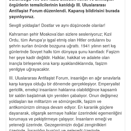
örgütlerin temsilcilerinin katıldığı III. Uluslararası
Antifaşist Forum düzenlendi. Kapanış bildirisini burada
yayınlıyoruz.
Sevgili yoldaşlar! Dostlar ve aynı düşüncede olanlar!
Kahraman şehir Moskova’dan sizlere sesleniyoruz; Kızıl
Ordu, tüm Avrupa’yı işgal etmiş olan Hitler ordularını bu
şehrin surları önünde bozguna uğrattı. 1941 yılının sert kış
günlerinde Sovyet halkı tüm dünyaya şunu kanıtladı: Faşizm
her şeye kadir değildir. Halklar, hakikat ve adalete olan
inançla birleşerek ona karşı ayaklandıklarında, faşizm
yenilgiye uğrayacaktır.
III. Uluslararası Antifaşist Forum, insanlığın en ağır sınavlarla
karşı karşıya olduğu bir dönemde gerçekleşiyor. Emperyalist
gericilik, emekçi insanların haklarına olabildiğince kapsamlı
bir saldırı başlatmak için yeniden çabalıyor. Onun değişmez
yoldaşları ise militarizm ve sömürgecilik, faşizm ve
antikomünizm olmaya devam ediyor. En karanlık güçlere
dayanarak, oligarşik sermaye halklar üzerindeki egemenliğini
korumaya ve pekiştirmeye çalışıyor. İnsanların emeği ve
yeteneği üzerinde. Gezegenimizin doğal zenginlikleri
üzerinde. İnsanlığın bugünü ve geleceği üzerinde.