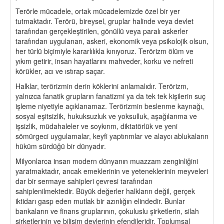
Terörle mücadele, ortak mücadelemizde özel bir yer
tutmaktadır. Terörü, bireysel, gruplar halinde veya devlet
tarafından gerçekleştirilen, gönüllü veya paralı askerler
tarafından uygulanan, askeri, ekonomik veya psikolojik olsun,
her türlü biçimiyle kararlılıkla kınıyoruz. Terörizm ölüm ve
yıkım getirir, insan hayatlarını mahveder, korku ve nefreti
körükler, acı ve ıstırap saçar.
Halklar, terörizmin derin köklerini anlamalıdır. Terörizm,
yalnızca fanatik grupların fanatizmi ya da tek tek kişilerin suç
işleme niyetiyle açıklanamaz. Terörizmin beslenme kaynağı,
sosyal eşitsizlik, hukuksuzluk ve yoksulluk, aşağılanma ve
işsizlik, müdahaleler ve soykırım, diktatörlük ve yeni
sömürgeci uygulamalar, keyfi yaptırımlar ve alaycı ablukaların
hüküm sürdüğü bir dünyadır.
Milyonlarca insan modern dünyanın muazzam zenginliğini
yaratmaktadır, ancak emeklerinin ve yeteneklerinin meyveleri
dar bir sermaye sahipleri çevresi tarafından
sahiplenilmektedir. Büyük değerler halkların değil, gerçek
iktidarı gasp eden mutlak bir azınlığın elindedir. Bunlar
bankaların ve finans gruplarının, çokuluslu şirketlerin, silah
şirketlerinin ve bilişim devlerinin efendileridir. Toplumsal