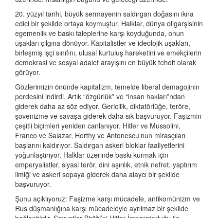
20. yüzyıl tarihi, büyük sermayenin saldırgan doğasını ikna
edici bir şekilde ortaya koymuştur. Halklar, dünya oligarşisinin
egemenlik ve baskı taleplerine karşı koyduğunda, onun
uşakları çılgına dönüyor. Kapitalistler ve ideolojik uşakları,
birleşmiş işçi sınıfını, ulusal kurtuluş hareketini ve emekçilerin
demokrasi ve sosyal adalet arayışını en büyük tehdit olarak
görüyor.
Gözlerimizin önünde kapitalizm, temelde liberal demagojinin
perdesini indirdi. Artık “özgürlük” ve “insan hakları”ndan
giderek daha az söz ediyor. Gericilik, diktatörlüğe, teröre,
şovenizme ve savaşa giderek daha sık başvuruyor. Faşizmin
çeşitli biçimleri yeniden canlanıyor. Hitler ve Mussolini,
Franco ve Salazar, Horthy ve Antonescu’nun mirasçıları
başlarını kaldırıyor. Saldırgan askeri bloklar faaliyetlerini
yoğunlaştırıyor. Halklar üzerinde baskı kurmak için
emperyalistler, siyasi terör, dini aşırılık, etnik nefret, yaptırım
ilmiği ve askeri sopaya giderek daha alaycı bir şekilde
başvuruyor.
Şunu açıklıyoruz: Faşizme karşı mücadele, antikomünizm ve
Rus düşmanlığına karşı mücadeleyle ayrılmaz bir şekilde
bağlantılıdır. Sovyetler Birliği’ni Hitler İmparatorluğu ile