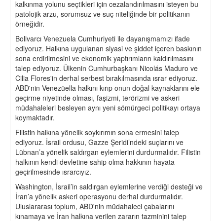
kalkınma yolunu seçtikleri için cezalandırılmasını isteyen bu
patolojik arzu, sorumsuz ve suç niteliğinde bir politikanın
örneğidir.
Bolivarcı Venezuela Cumhuriyeti ile dayanışmamızı ifade
ediyoruz. Halkına uygulanan siyasi ve şiddet içeren baskının
sona erdirilmesini ve ekonomik yaptırımların kaldırılmasını
talep ediyoruz. Ülkenin Cumhurbaşkanı Nicolás Maduro ve
Cilia Flores'in derhal serbest bırakılmasında ısrar ediyoruz.
ABD'nin Venezüella halkını kırıp onun doğal kaynaklarını ele
geçirme niyetinde olması, faşizmi, terörizmi ve askeri
müdahaleleri besleyen aynı yeni sömürgeci politikayı ortaya
koymaktadır.
Filistin halkına yönelik soykırımın sona ermesini talep
ediyoruz. İsrail ordusu, Gazze Şeridi’ndeki suçlarını ve
Lübnan’a yönelik saldırgan eylemlerini durdurmalıdır. Filistin
halkının kendi devletine sahip olma hakkının hayata
geçirilmesinde ısrarcıyız.
Washington, İsrail’in saldırgan eylemlerine verdiği desteği ve
İran’a yönelik askeri operasyonu derhal durdurmalıdır.
Uluslararası toplum, ABD'nin müdahaleci çabalarını
kınamaya ve İran halkına verilen zararın tazminini talep