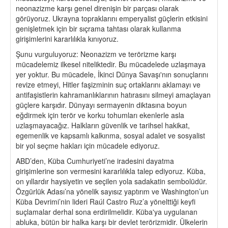
neonazizme karşı genel direnişin bir parçası olarak
görüyoruz. Ukrayna topraklarını emperyalist güçlerin etkisini
genişletmek için bir sıçrama tahtası olarak kullanma
girişimlerini kararlılıkla kınıyoruz.
Şunu vurguluyoruz: Neonazizm ve terörizme karşı
mücadelemiz ilkesel niteliktedir. Bu mücadelede uzlaşmaya
yer yoktur. Bu mücadele, İkinci Dünya Savaşı'nın sonuçlarını
revize etmeyi, Hitler faşizminin suç ortaklarını aklamayı ve
antifaşistlerin kahramanlıklarının hatırasını silmeyi amaçlayan
güçlere karşıdır. Dünyayı sermayenin diktasına boyun
eğdirmek için terör ve korku tohumları ekenlerle asla
uzlaşmayacağız. Halkların güvenlik ve tarihsel hakikat,
egemenlik ve kapsamlı kalkınma, sosyal adalet ve sosyalist
bir yol seçme hakları için mücadele ediyoruz.
ABD’den, Küba Cumhuriyeti’ne iradesini dayatma
girişimlerine son vermesini kararlılıkla talep ediyoruz. Küba,
on yıllardır haysiyetin ve seçilen yola sadakatin sembolüdür.
Özgürlük Adası’na yönelik sayısız yaptırım ve Washington’un
Küba Devrimi’nin lideri Raúl Castro Ruz’a yönelttiği keyfi
suçlamalar derhal sona erdirilmelidir. Küba'ya uygulanan
abluka, bütün bir halka karşı bir devlet terörizmidir. Ülkelerin