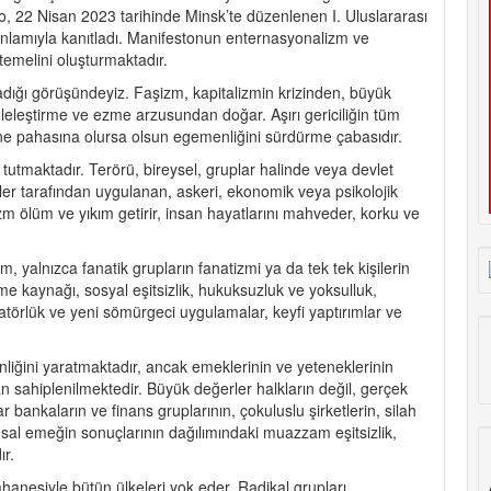
to, 22 Nisan 2023 tarihinde Minsk’te düzenlenen I. Uluslararası
 anlamıyla kanıtladı. Manifestonun enternasyonalizm ve
temelini oluşturmaktadır.
adığı görüşündeyiz. Faşizm, kapitalizmin krizinden, büyük
eleştirme ve ezme arzusundan doğar. Aşırı gericiliğin tüm
r ne pahasına olursa olsun egemenliğini sürdürme çabasıdır.
utmaktadır. Terörü, bireysel, gruplar halinde veya devlet
rler tarafından uygulanan, askeri, ekonomik veya psikolojik
rizm ölüm ve yıkım getirir, insan hayatlarını mahveder, korku ve
zm, yalnızca fanatik grupların fanatizmi ya da tek tek kişilerin
e kaynağı, sosyal eşitsizlik, hukuksuzluk ve yoksulluk,
atörlük ve yeni sömürgeci uygulamalar, keyfi yaptırımlar ve
ğini yaratmaktadır, ancak emeklerinin ve yeteneklerinin
n sahiplenilmektedir. Büyük değerler halkların değil, gerçek
ar bankaların ve finans gruplarının, çokuluslu şirketlerin, silah
lumsal emeğin sonuçlarının dağılımındaki muazzam eşitsizlik,
r.
hanesiyle bütün ülkeleri yok eder. Radikal grupları