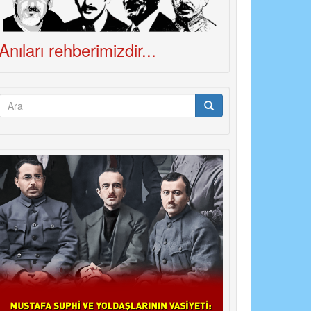
Anıları rehberimizdir...
Arama
formu
Ara