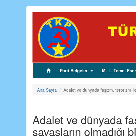
Ana
içeriğe
atla
Parti Belgeleri
M.-L. Temel Eser
(current)
Ana Sayfa
Adalet ve dünyada faşizm, terörizm ile 
Adalet ve dünyada faş
savaşların olmadığı bi