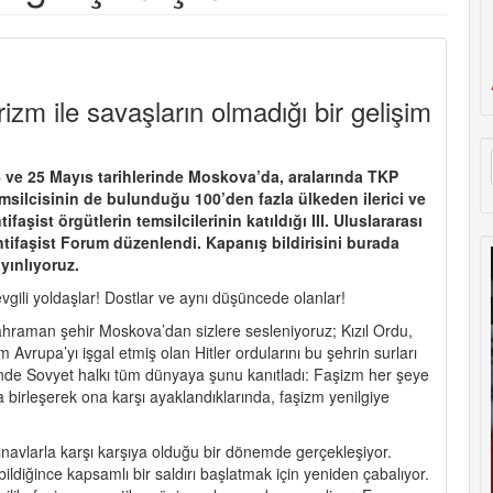
izm ile savaşların olmadığı bir gelişim
 ve 25 Mayıs tarihlerinde Moskova’da, aralarında TKP
msilcisinin de bulunduğu 100’den fazla ülkeden ilerici ve
tifaşist örgütlerin temsilcilerinin katıldığı III. Uluslararası
tifaşist Forum düzenlendi. Kapanış bildirisini burada
yınlıyoruz.
vgili yoldaşlar! Dostlar ve aynı düşüncede olanlar!
hraman şehir Moskova’dan sizlere sesleniyoruz; Kızıl Ordu,
m Avrupa’yı işgal etmiş olan Hitler ordularını bu şehrin surları
rinde Sovyet halkı tüm dünyaya şunu kanıtladı: Faşizm her şeye
la birleşerek ona karşı ayaklandıklarında, faşizm yenilgiye
 sınavlarla karşı karşıya olduğu bir dönemde gerçekleşiyor.
bildiğince kapsamlı bir saldırı başlatmak için yeniden çabalıyor.