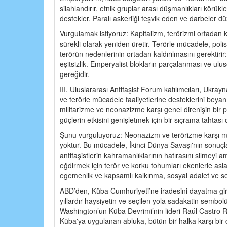
silahlandırır, etnik gruplar arası düşmanlıkları körükler
destekler. Paralı askerliği teşvik eden ve darbeler d
Vurgulamak istiyoruz: Kapitalizm, terörizmi ortadan 
sürekli olarak yeniden üretir. Terörle mücadele, polis
terörün nedenlerinin ortadan kaldırılmasını gerektir
eşitsizlik. Emperyalist blokların parçalanması ve ul
gereğidir.
III. Uluslararası Antifaşist Forum katılımcıları, Ukr
ve terörle mücadele faaliyetlerine desteklerini beyan
militarizme ve neonazizme karşı genel direnişin bir 
güçlerin etkisini genişletmek için bir sıçrama tahtası o
Şunu vurguluyoruz: Neonazizm ve terörizme karşı mü
yoktur. Bu mücadele, İkinci Dünya Savaşı'nın sonuçlar
antifaşistlerin kahramanlıklarının hatırasını silmey
eğdirmek için terör ve korku tohumları ekenlerle asla
egemenlik ve kapsamlı kalkınma, sosyal adalet ve sos
ABD’den, Küba Cumhuriyeti’ne iradesini dayatma giriş
yıllardır haysiyetin ve seçilen yola sadakatin sembol
Washington’un Küba Devrimi’nin lideri Raúl Castro Ruz
Küba'ya uygulanan abluka, bütün bir halka karşı bir de