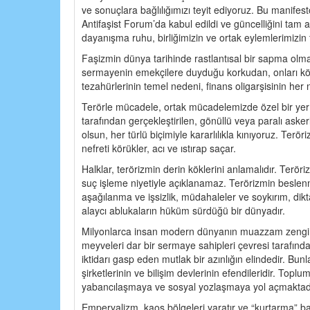
ve sonuçlara bağlılığımızı teyit ediyoruz. Bu manifes
Antifaşist Forum’da kabul edildi ve güncelliğini tam
dayanışma ruhu, birliğimizin ve ortak eylemlerimizin 
Faşizmin dünya tarihinde rastlantısal bir sapma olm
sermayenin emekçilere duyduğu korkudan, onları köl
tezahürlerinin temel nedeni, finans oligarşisinin he
Terörle mücadele, ortak mücadelemizde özel bir yer t
tarafından gerçekleştirilen, gönüllü veya paralı aske
olsun, her türlü biçimiyle kararlılıkla kınıyoruz. Terö
nefreti körükler, acı ve ıstırap saçar.
Halklar, terörizmin derin köklerini anlamalıdır. Teröri
suç işleme niyetiyle açıklanamaz. Terörizmin beslenm
aşağılanma ve işsizlik, müdahaleler ve soykırım, dikt
alaycı ablukaların hüküm sürdüğü bir dünyadır.
Milyonlarca insan modern dünyanın muazzam zenginli
meyveleri dar bir sermaye sahipleri çevresi tarafında
iktidarı gasp eden mutlak bir azınlığın elindedir. Bunl
şirketlerinin ve bilişim devlerinin efendileridir. Top
yabancılaşmaya ve sosyal yozlaşmaya yol açmaktadı
Emperyalizm, kaos bölgeleri yaratır ve “kurtarma” ba