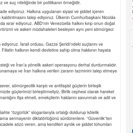
 ve suç niteliğinde bir politikanın örneğidir.
fade ediyoruz. Halkına uygulanan siyasi ve şiddet içeren
n kaldırılmasını talep ediyoruz. Ülkenin Cumhurbaşkanı Nicolás
nda ısrar ediyoruz. ABD'nin Venezüella halkını kırıp onun doğal
terörizmi ve askeri müdahaleleri besleyen aynı yeni sömürgeci
p ediyoruz. İsrail ordusu, Gazze Şeridi’ndeki suçlarını ve
 Filistin halkının kendi devletine sahip olma hakkının hayata
esteği ve İran’a yönelik askeri operasyonu derhal durdurmalıdır.
kınamaya ve İran halkına verilen zararın tazminini talep etmeye
nsever, sömürgecilik karşıtı ve antifaşist güçlerin birleşik
de güçlerimizi birleştirmeliyiz. Birlik cephesi olarak hareket
nlığını ifşa etmeli, emekçilerin haklarını savunmalı ve adil ve
hte “özgürlük” sloganlarıyla ortalığı doldurup kölelik
ama sermayenin diktatörlüğünü sürdürenlere. “Güvenlik”ten
adele sözü veren, ama kendileri ayrılık ve şiddet tohumları