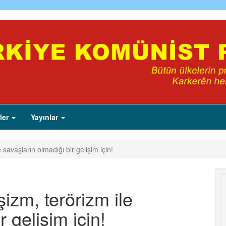
ler
Yayınlar
savaşların olmadığı bir gelişim için!
izm, terörizm ile
r gelişim için!