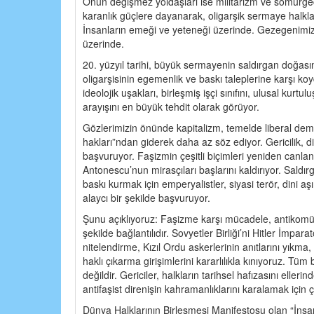
Onun değişmez yoldaşları ise militarizm ve sömürge
karanlık güçlere dayanarak, oligarşik sermaye halkla
İnsanların emeği ve yeteneği üzerinde. Gezegenimizi
üzerinde.
20. yüzyıl tarihi, büyük sermayenin saldırgan doğasın
oligarşisinin egemenlik ve baskı taleplerine karşı ko
ideolojik uşakları, birleşmiş işçi sınıfını, ulusal kur
arayışını en büyük tehdit olarak görüyor.
Gözlerimizin önünde kapitalizm, temelde liberal demag
hakları”ndan giderek daha az söz ediyor. Gericilik, 
başvuruyor. Faşizmin çeşitli biçimleri yeniden canlan
Antonescu’nun mirasçıları başlarını kaldırıyor. Saldırg
baskı kurmak için emperyalistler, siyasi terör, dini aş
alaycı bir şekilde başvuruyor.
Şunu açıklıyoruz: Faşizme karşı mücadele, antikomü
şekilde bağlantılıdır. Sovyetler Birliği’ni Hitler İmpar
nitelendirme, Kızıl Ordu askerlerinin anıtlarını yıkm
haklı çıkarma girişimlerini kararlılıkla kınıyoruz. Tüm 
değildir. Gericiler, halkların tarihsel hafızasını ell
antifaşist direnişin kahramanlıklarını karalamak için ç
Dünya Halklarının Birleşmesi Manifestosu olan “İnsa