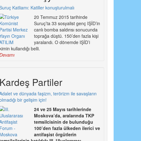
Suruç Katliamı: Katiller konuşturulmalı
20 Temmuz 2015 tarihinde
Suruç’ta 33 sosyalist genç IŞİD’in
canlı bomba saldırısı sonucunda
toprağa düştü. 150’den fazla kişi
yaralandı. O dönemde IŞİD’i
kimin kullandığı belli.
Devamı
Kardeş Partiler
Adalet ve dünyada faşizm, terörizm ile savaşların
olmadığı bir gelişim için!
24 ve 25 Mayıs tarihlerinde
Moskova’da, aralarında TKP
temsilcisinin de bulunduğu
100’den fazla ülkeden ilerici ve
antifaşist örgütlerin
temsilcilerinin katıldığı III. Uluslararası