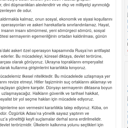
, dini düşmanlıkları alevlendirir ve ırkçı ve milliyetçi ayrımcılığı
üzenleyen de odur.
kaldırmakla kalmaz, onun sosyal, ekonomik ve siyasi koşullarını
 operasyonları ve askeri harekatlarla sınırlandırılamaz. Hayat,
ir: insanın insanı sömürmesi, yeni sömürgeci sömürü, sosyal
usötesi sermayenin egemenliğinin ortadan kaldırılması, günün
ayna’daki askeri özel operasyon kapsamında Rusya’nın antifaşist
 ederler. Bu mücadeleyi, küresel diktaya, devlet terörüne,
parçası olarak görüyoruz. Ukrayna topraklarını emperyalist
larak kullanma girişimlerini kararlılıkla kınıyoruz.
cadelemiz ilkesel niteliktedir. Bu mücadelede uzlaşmaya yer
ını revize etmeyi, Hitler faşizminin suç ortaklarını aklamayı ve
i amaçlayan güçlere karşıdır. Dünyayı sermayenin diktasına boyun
 uzlaşmayacağız. Halkların güvenlik ve tarihsel hakikat,
yalist bir yol seçme hakları için mücadele ediyoruz.
imlerine son vermesini kararlılıkla talep ediyoruz. Küba, on
üdür. Özgürlük Adası’na yönelik sayısız yaptırım ve
’a yönelttiği keyfi suçlamalar derhal sona erdirilmelidir.
vlet terörizmidir. Ülkelerin kalkınma yolunu seçtikleri için