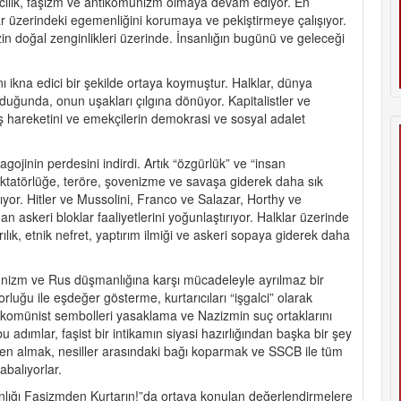
cilik, faşizm ve antikomünizm olmaya devam ediyor. En
r üzerindeki egemenliğini korumaya ve pekiştirmeye çalışıyor.
n doğal zenginlikleri üzerinde. İnsanlığın bugünü ve geleceği
ı ikna edici bir şekilde ortaya koymuştur. Halklar, dünya
yduğunda, onun uşakları çılgına dönüyor. Kapitalistler ve
tuluş hareketini ve emekçilerin demokrasi ve sosyal adalet
ojinin perdesini indirdi. Artık “özgürlük” ve “insan
diktatörlüğe, teröre, şovenizme ve savaşa giderek daha sık
ıyor. Hitler ve Mussolini, Franco ve Salazar, Horthy ve
an askeri bloklar faaliyetlerini yoğunlaştırıyor. Halklar üzerinde
ırılık, etnik nefret, yaptırım ilmiği ve askeri sopaya giderek daha
nizm ve Rus düşmanlığına karşı mücadeleyle ayrılmaz bir
atorluğu ile eşdeğer gösterme, kurtarıcıları “işgalci” olarak
a, komünist sembolleri yasaklama ve Nazizmin suç ortaklarını
bu adımlar, faşist bir intikamın siyasi hazırlığından başka bir şey
erinden almak, nesiller arasındaki bağı koparmak ve SSCB ile tüm
abalıyorlar.
nlığı Faşizmden Kurtarın!”da ortaya konulan değerlendirmelere