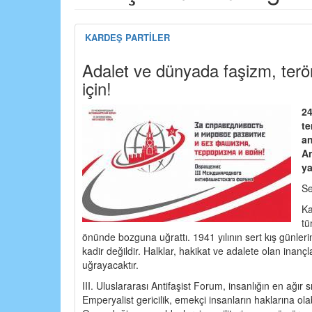
KARDEŞ PARTİLER
Adalet ve dünyada faşizm, terör
için!
24
te
an
An
ya
Se
Ka
tü
önünde bozguna uğrattı. 1941 yılının sert kış günle
kadir değildir. Halklar, hakikat ve adalete olan inanç
uğrayacaktır.
III. Uluslararası Antifaşist Forum, insanlığın en ağır
Emperyalist gericilik, emekçi insanların haklarına ola