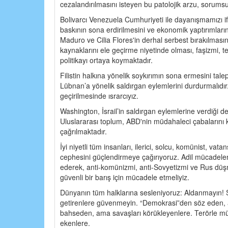
cezalandırılmasını isteyen bu patolojik arzu, sorumsuz
Bolivarcı Venezuela Cumhuriyeti ile dayanışmamızı i
baskının sona erdirilmesini ve ekonomik yaptırımları
Maduro ve Cilia Flores'in derhal serbest bırakılması
kaynaklarını ele geçirme niyetinde olması, faşizmi, 
politikayı ortaya koymaktadır.
Filistin halkına yönelik soykırımın sona ermesini tale
Lübnan’a yönelik saldırgan eylemlerini durdurmalıdır.
geçirilmesinde ısrarcıyız.
Washington, İsrail’in saldırgan eylemlerine verdiği d
Uluslararası toplum, ABD'nin müdahaleci çabalarını 
çağrılmaktadır.
İyi niyetli tüm insanları, ilerici, solcu, komünist, vata
cephesini güçlendirmeye çağırıyoruz. Adil mücadelemiz
ederek, anti-komünizmi, anti-Sovyetizmi ve Rus düşma
güvenli bir barış için mücadele etmeliyiz.
Dünyanın tüm halklarına sesleniyoruz: Aldanmayın! Sa
getirenlere güvenmeyin. “Demokrasi”den söz eden, 
bahseden, ama savaşları körükleyenlere. Terörle müc
ekenlere.