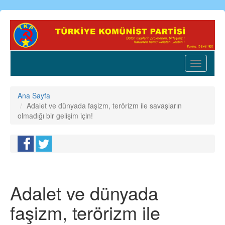
Ana
içeriğe
atla
Toggle
navigatio
Ana Sayfa
Adalet ve dünyada faşizm, terörizm ile savaşların
olmadığı bir gelişim için!
Adalet ve dünyada
faşizm, terörizm ile