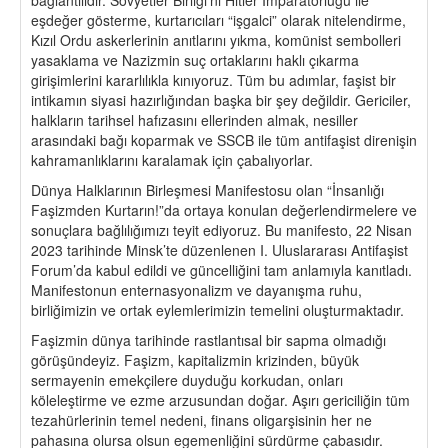
eşdeğer gösterme, kurtarıcıları “işgalci” olarak nitelendirme,
Kızıl Ordu askerlerinin anıtlarını yıkma, komünist sembolleri
yasaklama ve Nazizmin suç ortaklarını haklı çıkarma
girişimlerini kararlılıkla kınıyoruz. Tüm bu adımlar, faşist bir
intikamın siyasi hazırlığından başka bir şey değildir. Gericiler,
halkların tarihsel hafızasını ellerinden almak, nesiller
arasındaki bağı koparmak ve SSCB ile tüm antifaşist direnişin
kahramanlıklarını karalamak için çabalıyorlar.
Dünya Halklarının Birleşmesi Manifestosu olan “İnsanlığı
Faşizmden Kurtarın!”da ortaya konulan değerlendirmelere ve
sonuçlara bağlılığımızı teyit ediyoruz. Bu manifesto, 22 Nisan
2023 tarihinde Minsk’te düzenlenen I. Uluslararası Antifaşist
Forum’da kabul edildi ve güncelliğini tam anlamıyla kanıtladı.
Manifestonun enternasyonalizm ve dayanışma ruhu,
birliğimizin ve ortak eylemlerimizin temelini oluşturmaktadır.
Faşizmin dünya tarihinde rastlantısal bir sapma olmadığı
görüşündeyiz. Faşizm, kapitalizmin krizinden, büyük
sermayenin emekçilere duyduğu korkudan, onları
köleleştirme ve ezme arzusundan doğar. Aşırı gericiliğin tüm
tezahürlerinin temel nedeni, finans oligarşisinin her ne
pahasına olursa olsun egemenliğini sürdürme çabasıdır.