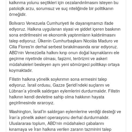
kalkınma yolunu seçtikleri için cezalandırılmasını isteyen bu
patolojik arzu, sorumsuz ve suç niteliğinde bir politikanın
örneğidir.
Bolivarcı Venezuela Cumhuriyeti ile dayanışmamızı ifade
ediyoruz. Halkına uygulanan siyasi ve şiddet içeren baskının
sona erdirilmesini ve ekonomik yaptırımların kaldırılmasını
talep ediyoruz. Ülkenin Cumhurbaşkanı Nicolás Maduro ve
Cilia Flores'in derhal serbest bırakılmasında ısrar ediyoruz.
ABD'nin Venezüella halkını kırıp onun doğal kaynaklarını ele
geçirme niyetinde olması, faşizmi, terörizmi ve askeri
müdahaleleri besleyen aynı yeni sömürgeci politikayı ortaya
koymaktadır.
Filistin halkına yönelik soykırımın sona ermesini talep
ediyoruz. İsrail ordusu, Gazze Şeridi’ndeki suçlarını ve
Lübnan’a yönelik saldırgan eylemlerini durdurmalıdır. Filistin
halkının kendi devletine sahip olma hakkının hayata
geçirilmesinde ısrarcıyız.
Washington, İsrail’in saldırgan eylemlerine verdiği desteği ve
İran’a yönelik askeri operasyonu derhal durdurmalıdır.
Uluslararası toplum, ABD'nin müdahaleci çabalarını
kınamaya ve İran halkına verilen zararın tazminini talep