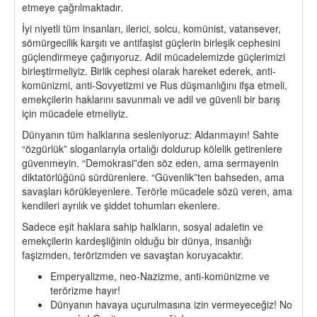
etmeye çağrılmaktadır.
İyi niyetli tüm insanları, ilerici, solcu, komünist, vatansever,
sömürgecilik karşıtı ve antifaşist güçlerin birleşik cephesini
güçlendirmeye çağırıyoruz. Adil mücadelemizde güçlerimizi
birleştirmeliyiz. Birlik cephesi olarak hareket ederek, anti-
komünizmi, anti-Sovyetizmi ve Rus düşmanlığını ifşa etmeli,
emekçilerin haklarını savunmalı ve adil ve güvenli bir barış
için mücadele etmeliyiz.
Dünyanın tüm halklarına sesleniyoruz: Aldanmayın! Sahte
“özgürlük” sloganlarıyla ortalığı doldurup kölelik getirenlere
güvenmeyin. “Demokrasi”den söz eden, ama sermayenin
diktatörlüğünü sürdürenlere. “Güvenlik”ten bahseden, ama
savaşları körükleyenlere. Terörle mücadele sözü veren, ama
kendileri ayrılık ve şiddet tohumları ekenlere.
Sadece eşit haklara sahip halkların, sosyal adaletin ve
emekçilerin kardeşliğinin olduğu bir dünya, insanlığı
faşizmden, terörizmden ve savaştan koruyacaktır.
Emperyalizme, neo-Nazizme, anti-komünizme ve
terörizme hayır!
Dünyanın havaya uçurulmasına izin vermeyeceğiz! No