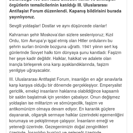
örgütlerin temsilcilerinin katıldığı III. Uluslararası
Antifaşist Forum düzenlendi. Kapanış bildirisini burada
yayınlıyoruz.
Sevgili yoldaşlar! Dostlar ve aynı düşüncede olanlar!
Kahraman şehir Moskova’dan sizlere sesleniyoruz; Kızıl
Ordu, tüm Avrupa’yı işgal etmiş olan Hitler ordularını bu
şehrin surları önünde bozguna uğrattı. 1941 yılının sert kış
günlerinde Sovyet halkı tüm dünyaya şunu kanıtladı: Faşizm
her şeye kadir değildir. Halklar, hakikat ve adalete olan
inançla birleşerek ona karşı ayaklandıklarında, faşizm
yenilgiye uğrayacaktır.
III. Uluslararası Antifaşist Forum, insanlığın en ağır sınavlarla
karşı karşıya olduğu bir dönemde gerçekleşiyor. Emperyalist
gericilik, emekçi insanların haklarına olabildiğince kapsamlı
bir saldırı başlatmak için yeniden çabalıyor. Onun değişmez
yoldaşları ise militarizm ve sömürgecilik, faşizm ve
antikomünizm olmaya devam ediyor. En karanlık güçlere
dayanarak, oligarşik sermaye halklar üzerindeki egemenliğini
korumaya ve pekiştirmeye çalışıyor. İnsanların emeği ve
yeteneği üzerinde. Gezegenimizin doğal zenginlikleri
üzerinde. İnsanlığın bugünü ve geleceği üzerinde.