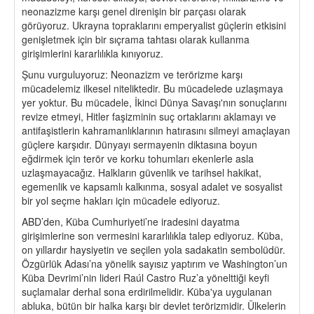
neonazizme karşı genel direnişin bir parçası olarak
görüyoruz. Ukrayna topraklarını emperyalist güçlerin etkisini
genişletmek için bir sıçrama tahtası olarak kullanma
girişimlerini kararlılıkla kınıyoruz.
Şunu vurguluyoruz: Neonazizm ve terörizme karşı
mücadelemiz ilkesel niteliktedir. Bu mücadelede uzlaşmaya
yer yoktur. Bu mücadele, İkinci Dünya Savaşı'nın sonuçlarını
revize etmeyi, Hitler faşizminin suç ortaklarını aklamayı ve
antifaşistlerin kahramanlıklarının hatırasını silmeyi amaçlayan
güçlere karşıdır. Dünyayı sermayenin diktasına boyun
eğdirmek için terör ve korku tohumları ekenlerle asla
uzlaşmayacağız. Halkların güvenlik ve tarihsel hakikat,
egemenlik ve kapsamlı kalkınma, sosyal adalet ve sosyalist
bir yol seçme hakları için mücadele ediyoruz.
ABD’den, Küba Cumhuriyeti’ne iradesini dayatma
girişimlerine son vermesini kararlılıkla talep ediyoruz. Küba,
on yıllardır haysiyetin ve seçilen yola sadakatin sembolüdür.
Özgürlük Adası’na yönelik sayısız yaptırım ve Washington’un
Küba Devrimi’nin lideri Raúl Castro Ruz’a yönelttiği keyfi
suçlamalar derhal sona erdirilmelidir. Küba'ya uygulanan
abluka, bütün bir halka karşı bir devlet terörizmidir. Ülkelerin