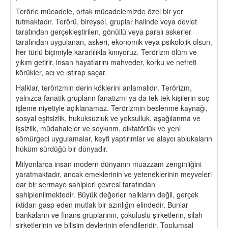
Terörle mücadele, ortak mücadelemizde özel bir yer
tutmaktadır. Terörü, bireysel, gruplar halinde veya devlet
tarafından gerçekleştirilen, gönüllü veya paralı askerler
tarafından uygulanan, askeri, ekonomik veya psikolojik olsun,
her türlü biçimiyle kararlılıkla kınıyoruz. Terörizm ölüm ve
yıkım getirir, insan hayatlarını mahveder, korku ve nefreti
körükler, acı ve ıstırap saçar.
Halklar, terörizmin derin köklerini anlamalıdır. Terörizm,
yalnızca fanatik grupların fanatizmi ya da tek tek kişilerin suç
işleme niyetiyle açıklanamaz. Terörizmin beslenme kaynağı,
sosyal eşitsizlik, hukuksuzluk ve yoksulluk, aşağılanma ve
işsizlik, müdahaleler ve soykırım, diktatörlük ve yeni
sömürgeci uygulamalar, keyfi yaptırımlar ve alaycı ablukaların
hüküm sürdüğü bir dünyadır.
Milyonlarca insan modern dünyanın muazzam zenginliğini
yaratmaktadır, ancak emeklerinin ve yeteneklerinin meyveleri
dar bir sermaye sahipleri çevresi tarafından
sahiplenilmektedir. Büyük değerler halkların değil, gerçek
iktidarı gasp eden mutlak bir azınlığın elindedir. Bunlar
bankaların ve finans gruplarının, çokuluslu şirketlerin, silah
şirketlerinin ve bilişim devlerinin efendileridir. Toplumsal