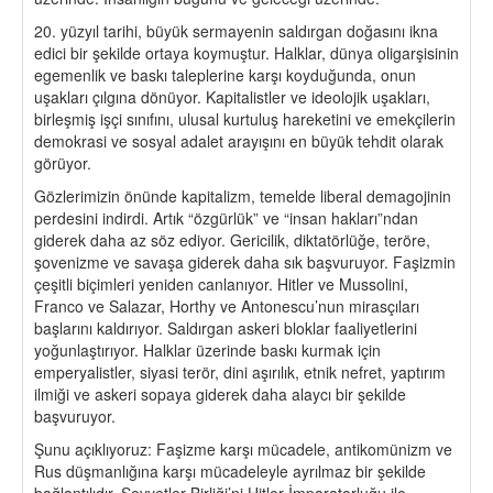
20. yüzyıl tarihi, büyük sermayenin saldırgan doğasını ikna
edici bir şekilde ortaya koymuştur. Halklar, dünya oligarşisinin
egemenlik ve baskı taleplerine karşı koyduğunda, onun
uşakları çılgına dönüyor. Kapitalistler ve ideolojik uşakları,
birleşmiş işçi sınıfını, ulusal kurtuluş hareketini ve emekçilerin
demokrasi ve sosyal adalet arayışını en büyük tehdit olarak
görüyor.
Gözlerimizin önünde kapitalizm, temelde liberal demagojinin
perdesini indirdi. Artık “özgürlük” ve “insan hakları”ndan
giderek daha az söz ediyor. Gericilik, diktatörlüğe, teröre,
şovenizme ve savaşa giderek daha sık başvuruyor. Faşizmin
çeşitli biçimleri yeniden canlanıyor. Hitler ve Mussolini,
Franco ve Salazar, Horthy ve Antonescu’nun mirasçıları
başlarını kaldırıyor. Saldırgan askeri bloklar faaliyetlerini
yoğunlaştırıyor. Halklar üzerinde baskı kurmak için
emperyalistler, siyasi terör, dini aşırılık, etnik nefret, yaptırım
ilmiği ve askeri sopaya giderek daha alaycı bir şekilde
başvuruyor.
Şunu açıklıyoruz: Faşizme karşı mücadele, antikomünizm ve
Rus düşmanlığına karşı mücadeleyle ayrılmaz bir şekilde
bağlantılıdır. Sovyetler Birliği’ni Hitler İmparatorluğu ile