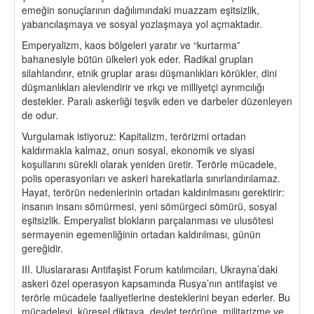
emeğin sonuçlarının dağılımındaki muazzam eşitsizlik,
yabancılaşmaya ve sosyal yozlaşmaya yol açmaktadır.
Emperyalizm, kaos bölgeleri yaratır ve “kurtarma”
bahanesiyle bütün ülkeleri yok eder. Radikal grupları
silahlandırır, etnik gruplar arası düşmanlıkları körükler, dini
düşmanlıkları alevlendirir ve ırkçı ve milliyetçi ayrımcılığı
destekler. Paralı askerliği teşvik eden ve darbeler düzenleyen
de odur.
Vurgulamak istiyoruz: Kapitalizm, terörizmi ortadan
kaldırmakla kalmaz, onun sosyal, ekonomik ve siyasi
koşullarını sürekli olarak yeniden üretir. Terörle mücadele,
polis operasyonları ve askeri harekatlarla sınırlandırılamaz.
Hayat, terörün nedenlerinin ortadan kaldırılmasını gerektirir:
insanın insanı sömürmesi, yeni sömürgeci sömürü, sosyal
eşitsizlik. Emperyalist blokların parçalanması ve ulusötesi
sermayenin egemenliğinin ortadan kaldırılması, günün
gereğidir.
III. Uluslararası Antifaşist Forum katılımcıları, Ukrayna’daki
askeri özel operasyon kapsamında Rusya’nın antifaşist ve
terörle mücadele faaliyetlerine desteklerini beyan ederler. Bu
mücadeleyi, küresel diktaya, devlet terörüne, militarizme ve