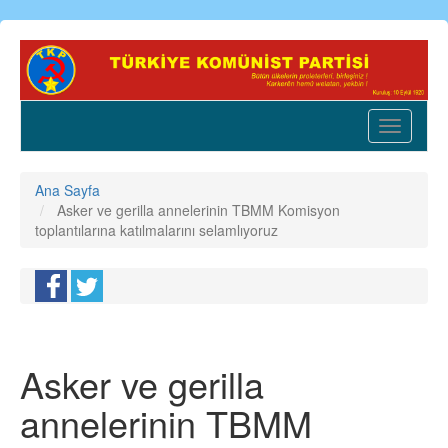
Ana
içeriğe
atla
Toggle
navigatio
Ana Sayfa
Asker ve gerilla annelerinin TBMM Komisyon
toplantılarına katılmalarını selamlıyoruz
Asker ve gerilla
annelerinin TBMM