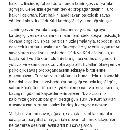
halkın bilincinde, ruhsal durumunda tamiri çok zor yaralar
açmıştır. Genellikle egemen devlet propagandasının Türk
halkını kışkırtan, Kürt halkını aşağılayan psikolojik savaş
yöntemi bin yıllık Türk-Kürt kardeşliğini yıkıma uğratmıştır.
Tamiri çok zor yaraları sağaltmanın ve yıkıma uğrayan
kardeşliği yeniden canlandırmanın önündeki sosyal-psikolojik
devasa engeller, siyasi partilerin uzlaşmalarıyla, tepeden ilan
edilecek kararlarla aşılamaz. Bu engeller yüz yıllık isyanlar ve
savaşlarda evlatlarını kaybeden Türk ve Kürt ailelerinin, en
başta Kürt ve Türk annelerinin barışması ve helalleşmeleri
yoluyla ve esas olarak bu yolla aşılabilir. Evlatları ölmeyen ve
psikolojik savaş propagandasının etkisiyle birbirlerine
düşmanlaşan Türk ve Kürt halklarının bilincindeki intikamcılık
histerisi, evlatlarını kaybedenler barıştığı ve helalleştiği gün,
sabun köpüğüne dönecek, yüzbinlerce can veren ve kolunu,
bacağını, gözünü kaybedenlerin aileleri “biz acılarımızı
kalbimize gömdük barıştık” dediği gün Türk ve Kürt halkları
arasında işte o zaman kalıcı kardeşlik gerçek olacaktır.
Ve işte o zaman savaş ağaları, savaştan rant kazananlar,
savaşı emperyalist amaçları için devam ettirmek isteyenler
ne derlerse desinler, evlatlarını bu savaşlarda