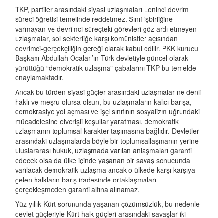
TKP, partiler arasındaki siyasi uzlaşmaları Leninci devrim
süreci öğretisi temelinde reddetmez. Sınıf işbirliğine
varmayan ve devrimci süreçteki görevleri göz ardı etmeyen
uzlaşmalar, sol sekterliğe karşı komünistler açısından
devrimci-gerçekçiliğin gereği olarak kabul edilir. PKK kurucu
Başkanı Abdullah Öcalan’ın Türk devletiyle güncel olarak
yürüttüğü “demokratik uzlaşma” çabalarını TKP bu temelde
onaylamaktadır.
Ancak bu türden siyasi güçler arasındaki uzlaşmalar ne denli
haklı ve meşru olursa olsun, bu uzlaşmaların kalıcı barışa,
demokrasiye yol açması ve işçi sınıfının sosyalizm uğrundaki
mücadelesine elverişli koşullar yaratması, demokratik
uzlaşmanın toplumsal karakter taşımasına bağlıdır. Devletler
arasındaki uzlaşmalarda böyle bir toplumsallaşmanın yerine
uluslararası hukuk, uzlaşmada varılan anlaşmaları garanti
edecek olsa da ülke içinde yaşanan bir savaş sonucunda
varılacak demokratik uzlaşma ancak o ülkede karşı karşıya
gelen halkların barış iradesinde ortaklaşmaları
gerçekleşmeden garanti altına alınamaz.
Yüz yıllık Kürt sorununda yaşanan çözümsüzlük, bu nedenle
devlet güçleriyle Kürt halk güçleri arasındaki savaşlar iki