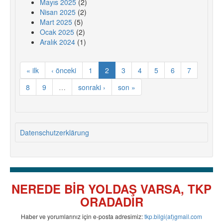
Mayıs 2025
(2)
Nisan 2025
(2)
Mart 2025
(5)
Ocak 2025
(2)
Aralık 2024
(1)
« ilk
‹ önceki
1
2
3
4
5
6
7
8
9
…
sonraki ›
son »
Datenschutzerklärung
NEREDE BİR YOLDAŞ VARSA, TKP
ORADADIR
Haber ve yorumlarınız için e-posta adresimiz:
tkp.bilgi(at)gmail.com