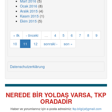
Mart 2016
(5)
Ocak 2016
(8)
Aralık 2015
(4)
Kasım 2015
(1)
Ekim 2015
(5)
« ilk
‹ önceki
…
4
5
6
7
8
9
10
11
12
sonraki ›
son »
Datenschutzerklärung
NEREDE BİR YOLDAŞ VARSA, TKP
ORADADIR
Haber ve yorumlarınız için e-posta adresimiz:
tkp.bilgi(at)gmail.com