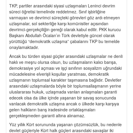
TKP, partiler arasındaki siyasi uzlaşmaları Leninci devrim
süreci öğretisi temelinde reddetmez. Sınıf işbirliğine
varmayan ve devrimci süreçteki görevleri göz ardı etmeyen
uzlaşmalar, sol sekterliğe karşı komünistler açısından
devrimci-gerçekçiliğin gereği olarak kabul edilir. PKK kurucu
Başkanı Abdullah Öcalan’ın Türk devletiyle güncel olarak
yürüttüğü “demokratik uzlaşma” çabalarını TKP bu temelde
onaylamaktadır.
Ancak bu türden siyasi güçler arasındaki uzlaşmalar ne denli
haklı ve meşru olursa olsun, bu uzlaşmaların kalıcı barışa,
demokrasiye yol açması ve işçi sınıfının sosyalizm uğrundaki
mücadelesine elverişli koşullar yaratması, demokratik
uzlaşmanın toplumsal karakter taşımasına bağlıdır. Devletler
arasındaki uzlaşmalarda böyle bir toplumsallaşmanın yerine
uluslararası hukuk, uzlaşmada varılan anlaşmaları garanti
edecek olsa da ülke içinde yaşanan bir savaş sonucunda
varılacak demokratik uzlaşma ancak o ülkede karşı karşıya
gelen halkların barış iradesinde ortaklaşmaları
gerçekleşmeden garanti altına alınamaz.
Yüz yıllık Kürt sorununda yaşanan çözümsüzlük, bu nedenle
devlet güçleriyle Kürt halk güçleri arasındaki savaşlar iki