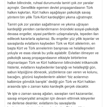
halkın bilincinde, ruhsal durumunda tamiri çok zor yaralar
açmıştır. Genellikle egemen devlet propagandasının Türk
halkını kışkırtan, Kürt halkını aşağılayan psikolojik savaş
yöntemi bin yıllık Türk-Kürt kardeşliğini yıkıma uğratmıştır.
Tamiri çok zor yaraları sağaltmanın ve yıkıma uğrayan
kardeşliği yeniden canlandırmanın önündeki sosyal-psikolojik
devasa engeller, siyasi partilerin uzlaşmalarıyla, tepeden ilan
edilecek kararlarla aşılamaz. Bu engeller yüz yıllık isyanlar ve
savaşlarda evlatlarını kaybeden Türk ve Kürt ailelerinin, en
başta Kürt ve Türk annelerinin barışması ve helalleşmeleri
yoluyla ve esas olarak bu yolla aşılabilir. Evlatları ölmeyen ve
psikolojik savaş propagandasının etkisiyle birbirlerine
düşmanlaşan Türk ve Kürt halklarının bilincindeki intikamcılık
histerisi, evlatlarını kaybedenler barıştığı ve helalleştiği gün,
sabun köpüğüne dönecek, yüzbinlerce can veren ve kolunu,
bacağını, gözünü kaybedenlerin aileleri “biz acılarımızı
kalbimize gömdük barıştık” dediği gün Türk ve Kürt halkları
arasında işte o zaman kalıcı kardeşlik gerçek olacaktır.
Ve işte o zaman savaş ağaları, savaştan rant kazananlar,
savaşı emperyalist amaçları için devam ettirmek isteyenler
ne derlerse desinler, evlatlarını bu savaşlarda