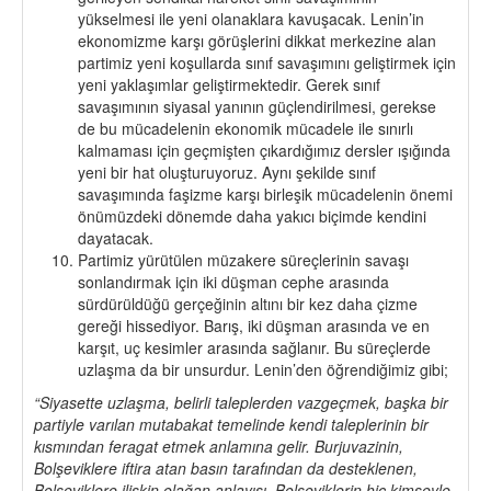
yükselmesi ile yeni olanaklara kavuşacak. Lenin’in
ekonomizme karşı görüşlerini dikkat merkezine alan
partimiz yeni koşullarda sınıf savaşımını geliştirmek için
yeni yaklaşımlar geliştirmektedir. Gerek sınıf
savaşımının siyasal yanının güçlendirilmesi, gerekse
de bu mücadelenin ekonomik mücadele ile sınırlı
kalmaması için geçmişten çıkardığımız dersler ışığında
yeni bir hat oluşturuyoruz. Aynı şekilde sınıf
savaşımında faşizme karşı birleşik mücadelenin önemi
önümüzdeki dönemde daha yakıcı biçimde kendini
dayatacak.
Partimiz yürütülen müzakere süreçlerinin savaşı
sonlandırmak için iki düşman cephe arasında
sürdürüldüğü gerçeğinin altını bir kez daha çizme
gereği hissediyor. Barış, iki düşman arasında ve en
karşıt, uç kesimler arasında sağlanır. Bu süreçlerde
uzlaşma da bir unsurdur. Lenin’den öğrendiğimiz gibi;
“Siyasette uzlaşma, belirli taleplerden vazgeçmek, başka bir
partiyle varılan mutabakat temelinde kendi taleplerinin bir
kısmından feragat etmek anlamına gelir. Burjuvazinin,
Bolşeviklere iftira atan basın tarafından da desteklenen,
Bolşeviklere ilişkin olağan anlayışı, Bolşeviklerin hiç kimseyle