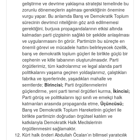
geliştirme ve devrime yaklaşma stratejisi temelinde bu
zorunlu dönemeçlerin aşılması gerektiğinin önemine
vurgu yapar. Bu anlamda Barış ve Demokratik Toplum
sürecinin devrimci niteliğinin göz ardı edilmemesi
gerektiğini, burjuva propagandalarının etkisi altında
kalmadan parti çizgisinin sağlıklı bir şekilde anlaşılması
ve uygulanmasını ön görür. Partimizin bu süreçte en
önemli görevi ve mücadele hattını belirleyecek özellik,
barış ve demokratik toplum güçleri ile birlikte güçlü bir
cephenin ve kitle tabanının oluşturulmasıdır. Parti
örgütlerimiz, tüm kadrolarımız ve legal alanda parti
politikalarını yaşama geçiren yoldaşlarımız, çalıştıkları
fabrika ve işyerlerinde, yaşadıkları mahalle ve
semtlerde;
Birincisi;
Parti örgütlenmelerini
güçlendirme, yeni parti temel örgütleri kurma,
İkincisi;
Parti görüş ve politikalarını işçi sınıfı ve emekçi halk
katmanları arasında propaganda etme,
Üçüncüsü;
Barış ve Demokratik Toplum Hareketinin güçleri ile
birlikte partimizin doğrudan örgütsel katılım ve
katkılarıyla Demokratik Halk Meclislerinin
örgütlenmesini sağlamaktır.
Kürt halk önderi Abdullah Öcalan’ın bilimsel yaratıcılık