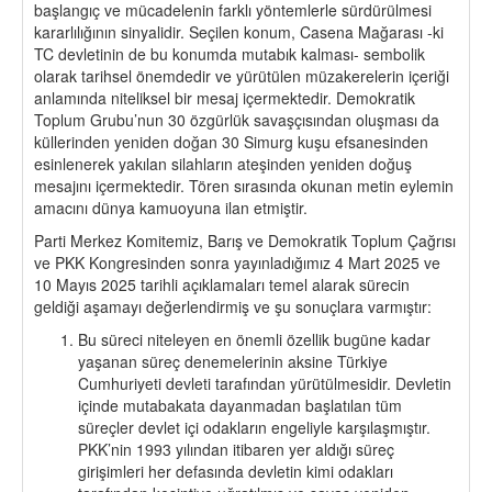
başlangıç ve mücadelenin farklı yöntemlerle sürdürülmesi
kararlılığının sinyalidir. Seçilen konum, Casena Mağarası -ki
TC devletinin de bu konumda mutabık kalması- sembolik
olarak tarihsel önemdedir ve yürütülen müzakerelerin içeriği
anlamında niteliksel bir mesaj içermektedir. Demokratik
Toplum Grubu’nun 30 özgürlük savaşçısından oluşması da
küllerinden yeniden doğan 30 Simurg kuşu efsanesinden
esinlenerek yakılan silahların ateşinden yeniden doğuş
mesajını içermektedir. Tören sırasında okunan metin eylemin
amacını dünya kamuoyuna ilan etmiştir.
Parti Merkez Komitemiz, Barış ve Demokratik Toplum Çağrısı
ve PKK Kongresinden sonra yayınladığımız 4 Mart 2025 ve
10 Mayıs 2025 tarihli açıklamaları temel alarak sürecin
geldiği aşamayı değerlendirmiş ve şu sonuçlara varmıştır:
Bu süreci niteleyen en önemli özellik bugüne kadar
yaşanan süreç denemelerinin aksine Türkiye
Cumhuriyeti devleti tarafından yürütülmesidir. Devletin
içinde mutabakata dayanmadan başlatılan tüm
süreçler devlet içi odakların engeliyle karşılaşmıştır.
PKK’nin 1993 yılından itibaren yer aldığı süreç
girişimleri her defasında devletin kimi odakları