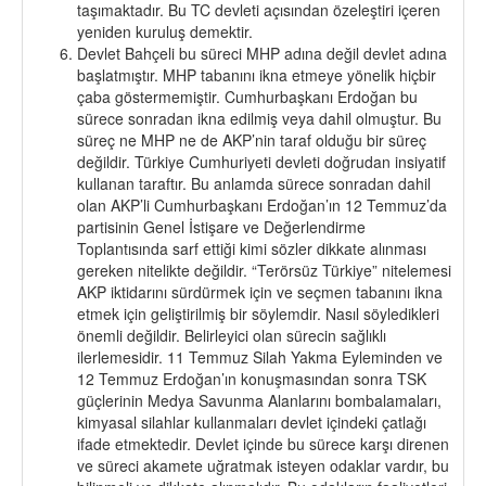
taşımaktadır. Bu TC devleti açısından özeleştiri içeren
yeniden kuruluş demektir.
Devlet Bahçeli bu süreci MHP adına değil devlet adına
başlatmıştır. MHP tabanını ikna etmeye yönelik hiçbir
çaba göstermemiştir. Cumhurbaşkanı Erdoğan bu
sürece sonradan ikna edilmiş veya dahil olmuştur. Bu
süreç ne MHP ne de AKP’nin taraf olduğu bir süreç
değildir. Türkiye Cumhuriyeti devleti doğrudan insiyatif
kullanan taraftır. Bu anlamda sürece sonradan dahil
olan AKP’li Cumhurbaşkanı Erdoğan’ın 12 Temmuz’da
partisinin Genel İstişare ve Değerlendirme
Toplantısında sarf ettiği kimi sözler dikkate alınması
gereken nitelikte değildir. “Terörsüz Türkiye” nitelemesi
AKP iktidarını sürdürmek için ve seçmen tabanını ikna
etmek için geliştirilmiş bir söylemdir. Nasıl söyledikleri
önemli değildir. Belirleyici olan sürecin sağlıklı
ilerlemesidir. 11 Temmuz Silah Yakma Eyleminden ve
12 Temmuz Erdoğan’ın konuşmasından sonra TSK
güçlerinin Medya Savunma Alanlarını bombalamaları,
kimyasal silahlar kullanmaları devlet içindeki çatlağı
ifade etmektedir. Devlet içinde bu sürece karşı direnen
ve süreci akamete uğratmak isteyen odaklar vardır, bu