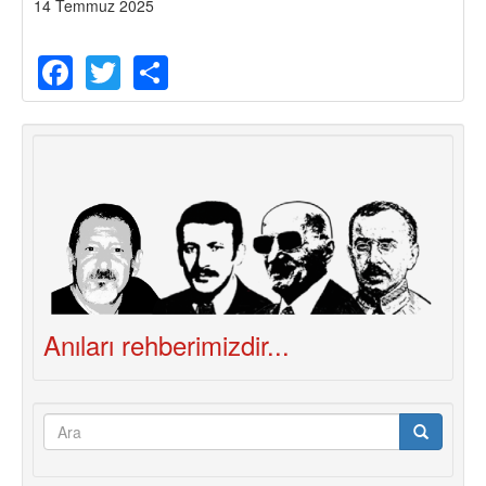
14 Temmuz 2025
Facebook
Twitter
Share
Anıları rehberimizdir...
Arama
formu
Ara