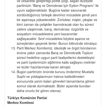
ve cesaretle geliştirdiği politik çizgi, asgari düzeyde
partimizin “Barış ve Demokrasi için Eylem Programı” ile
uyum sağlamaktadır. Bugüne kadar savunarak
sürdürdüğümüz birleşik devrimci mücadele şimdi yeni
bir aşamaya yükselecektir. Zorluklar, inişler, çıkışlar ve
kimi zaman da çelişkiler barındıracak olan bu süreci
zafere ulaştırmak, barış, demokrasi, özgürlük ve
sosyalizm mücadelesine yeni kazanımlar
sağlayacaktır. Sınıf mücadelesi böylesi aşama ve
süreçlerden geçerek ilerler. Bunun bilincinde olmalıyız.
Parti Merkez Komitemiz, ideolojik ve örgüt bürolarının
önüne yakın zamanda Barış ve Demokratik Toplum
süreci hedefine uygun parti faaliyetlerini destekleyici
ve parti üyelerimizin eğitimine katkı sağlayıcı metinler
ve tezler hazırlanması kararı almıştır.
Bugün partimizin önünde kurucu önderimiz Mustafa
Suphi ve yoldaşlarımızın haince katledilmeleri
sonucunda yarım kalan görevleri tamamlama görevi
somut olarak durmaktadır. Bizler açısında bundan
daha onurlu bir görev olamaz.
Türkiye Komünist Partisi
Merkez Komitesi