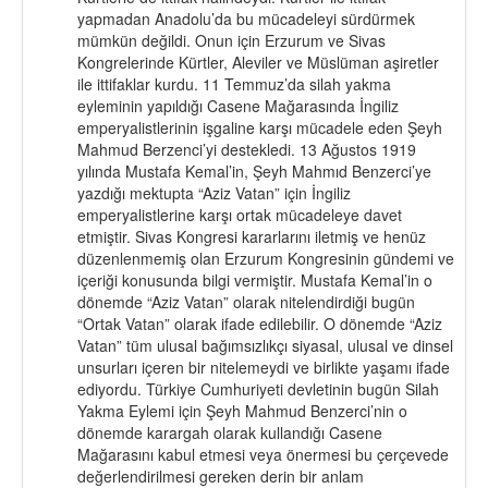
yapmadan Anadolu’da bu mücadeleyi sürdürmek
mümkün değildi. Onun için Erzurum ve Sivas
Kongrelerinde Kürtler, Aleviler ve Müslüman aşiretler
ile ittifaklar kurdu. 11 Temmuz’da silah yakma
eyleminin yapıldığı Casene Mağarasında İngiliz
emperyalistlerinin işgaline karşı mücadele eden Şeyh
Mahmud Berzenci’yi destekledi. 13 Ağustos 1919
yılında Mustafa Kemal’in, Şeyh Mahmıd Benzerci’ye
yazdığı mektupta “Aziz Vatan” için İngiliz
emperyalistlerine karşı ortak mücadeleye davet
etmiştir. Sivas Kongresi kararlarını iletmiş ve henüz
düzenlenmemiş olan Erzurum Kongresinin gündemi ve
içeriği konusunda bilgi vermiştir. Mustafa Kemal’in o
dönemde “Aziz Vatan” olarak nitelendirdiği bugün
“Ortak Vatan” olarak ifade edilebilir. O dönemde “Aziz
Vatan” tüm ulusal bağımsızlıkçı siyasal, ulusal ve dinsel
unsurları içeren bir nitelemeydi ve birlikte yaşamı ifade
ediyordu. Türkiye Cumhuriyeti devletinin bugün Silah
Yakma Eylemi için Şeyh Mahmud Benzerci’nin o
dönemde karargah olarak kullandığı Casene
Mağarasını kabul etmesi veya önermesi bu çerçevede
değerlendirilmesi gereken derin bir anlam