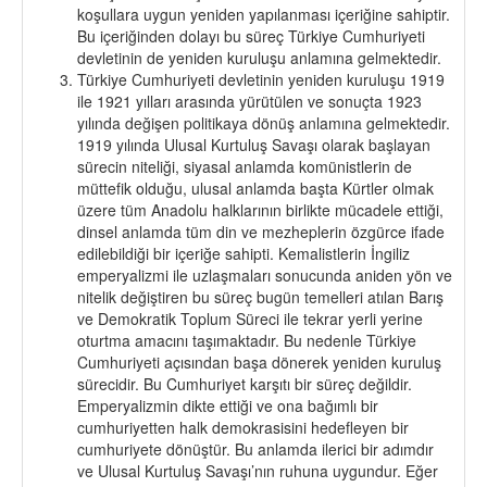
koşullara uygun yeniden yapılanması içeriğine sahiptir.
Bu içeriğinden dolayı bu süreç Türkiye Cumhuriyeti
devletinin de yeniden kuruluşu anlamına gelmektedir.
Türkiye Cumhuriyeti devletinin yeniden kuruluşu 1919
ile 1921 yılları arasında yürütülen ve sonuçta 1923
yılında değişen politikaya dönüş anlamına gelmektedir.
1919 yılında Ulusal Kurtuluş Savaşı olarak başlayan
sürecin niteliği, siyasal anlamda komünistlerin de
müttefik olduğu, ulusal anlamda başta Kürtler olmak
üzere tüm Anadolu halklarının birlikte mücadele ettiği,
dinsel anlamda tüm din ve mezheplerin özgürce ifade
edilebildiği bir içeriğe sahipti. Kemalistlerin İngiliz
emperyalizmi ile uzlaşmaları sonucunda aniden yön ve
nitelik değiştiren bu süreç bugün temelleri atılan Barış
ve Demokratik Toplum Süreci ile tekrar yerli yerine
oturtma amacını taşımaktadır. Bu nedenle Türkiye
Cumhuriyeti açısından başa dönerek yeniden kuruluş
sürecidir. Bu Cumhuriyet karşıtı bir süreç değildir.
Emperyalizmin dikte ettiği ve ona bağımlı bir
cumhuriyetten halk demokrasisini hedefleyen bir
cumhuriyete dönüştür. Bu anlamda ilerici bir adımdır
ve Ulusal Kurtuluş Savaşı’nın ruhuna uygundur. Eğer