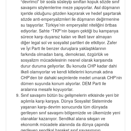
“devrimci” bir sosla süsleyip sınıftan kopuk sözde sınıf
savaşımı söylemlerine meze yapıyorlar. Asıl düşmanın
içeride olduğunu gözden kaçırarak ve hedef şaşırtarak
sözde anti-emperyalizmleri ile düşmanın değirmenine
su taşıyorlar. Türkiye’nin emperyalist niteliğini örtbas
ediyorlar. Sahte “TKP”nin başını çektiği bu kampanya
sürece karşı duyarsız kalan ve ilkeli tavır almayan
diğer legal sol ve sosyalist partileri de etkiliyor. Zafer
ve İyi Parti ile benzer duruşlara yaklaştıklarının
farkında olmadan barış, demokrasi, özgürlük ve
sosyalizm mücadelesinin nesnel olarak karşısında
durur duruma geliyorlar. Bu konuda CHP kadar dahi
ilkeli olamıyorlar ve kendi kitlelerini korumak adına
CHP’den bir dahaki seçimlerde medet umarak CHP’nin
dümen suyunda konum alıyorlar. DEM Parti ile
aralarına mesafe koyuyorlar.
Sınıf savaşımı bütün bu gelişmelerin etkisinde yeni bir
açılımla karşı karşıya. Dünya Sosyalist Sisteminde
yaşanan karşı-devrim sonucunda tüm dünyada
gerileyen sınıf savaşımı bölgemizde ve ülkemizde yeni
olanaklar kazanıyor. Sendikal alana sıkışan ve
ekonomik mücadele alanında da dünya çapında
gerileyen sendikal hareket sınıf savaşımının