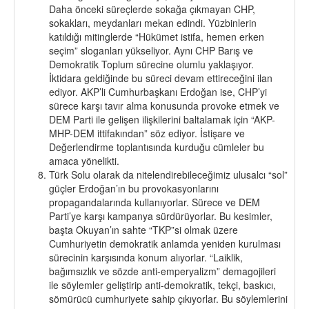
Daha önceki süreçlerde sokağa çıkmayan CHP,
sokakları, meydanları mekan edindi. Yüzbinlerin
katıldığı mitinglerde “Hükümet istifa, hemen erken
seçim” sloganları yükseliyor. Aynı CHP Barış ve
Demokratik Toplum sürecine olumlu yaklaşıyor.
İktidara geldiğinde bu süreci devam ettireceğini ilan
ediyor. AKP’li Cumhurbaşkanı Erdoğan ise, CHP’yi
sürece karşı tavır alma konusunda provoke etmek ve
DEM Parti ile gelişen ilişkilerini baltalamak için “AKP-
MHP-DEM ittifakından” söz ediyor. İstişare ve
Değerlendirme toplantısında kurduğu cümleler bu
amaca yönelikti.
Türk Solu olarak da nitelendirebileceğimiz ulusalcı “sol”
güçler Erdoğan’ın bu provokasyonlarını
propagandalarında kullanıyorlar. Sürece ve DEM
Parti’ye karşı kampanya sürdürüyorlar. Bu kesimler,
başta Okuyan’ın sahte “TKP”si olmak üzere
Cumhuriyetin demokratik anlamda yeniden kurulması
sürecinin karşısında konum alıyorlar. “Laiklik,
bağımsızlık ve sözde anti-emperyalizm” demagojileri
ile söylemler geliştirip anti-demokratik, tekçi, baskıcı,
sömürücü cumhuriyete sahip çıkıyorlar. Bu söylemlerini