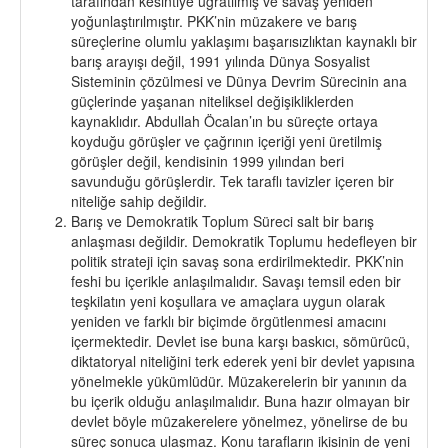
tarafından kesintiye uğratılmış ve savaş yeniden
yoğunlaştırılmıştır. PKK’nin müzakere ve barış
süreçlerine olumlu yaklaşımı başarısızlıktan kaynaklı bir
barış arayışı değil, 1991 yılında Dünya Sosyalist
Sisteminin çözülmesi ve Dünya Devrim Sürecinin ana
güçlerinde yaşanan niteliksel değişikliklerden
kaynaklıdır. Abdullah Öcalan’ın bu süreçte ortaya
koyduğu görüşler ve çağrının içeriği yeni üretilmiş
görüşler değil, kendisinin 1999 yılından beri
savunduğu görüşlerdir. Tek taraflı tavizler içeren bir
niteliğe sahip değildir.
Barış ve Demokratik Toplum Süreci salt bir barış
anlaşması değildir. Demokratik Toplumu hedefleyen bir
politik strateji için savaş sona erdirilmektedir. PKK’nin
feshi bu içerikle anlaşılmalıdır. Savaşı temsil eden bir
teşkilatın yeni koşullara ve amaçlara uygun olarak
yeniden ve farklı bir biçimde örgütlenmesi amacını
içermektedir. Devlet ise buna karşı baskıcı, sömürücü,
diktatoryal niteliğini terk ederek yeni bir devlet yapısına
yönelmekle yükümlüdür. Müzakerelerin bir yanının da
bu içerik olduğu anlaşılmalıdır. Buna hazır olmayan bir
devlet böyle müzakerelere yönelmez, yönelirse de bu
süreç sonuca ulaşmaz. Konu tarafların ikisinin de yeni