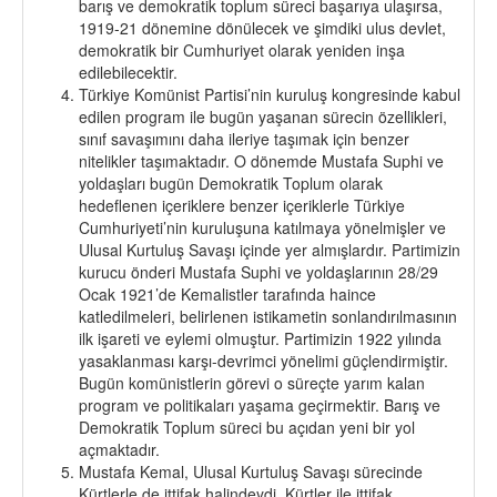
barış ve demokratik toplum süreci başarıya ulaşırsa,
1919-21 dönemine dönülecek ve şimdiki ulus devlet,
demokratik bir Cumhuriyet olarak yeniden inşa
edilebilecektir.
Türkiye Komünist Partisi’nin kuruluş kongresinde kabul
edilen program ile bugün yaşanan sürecin özellikleri,
sınıf savaşımını daha ileriye taşımak için benzer
nitelikler taşımaktadır. O dönemde Mustafa Suphi ve
yoldaşları bugün Demokratik Toplum olarak
hedeflenen içeriklere benzer içeriklerle Türkiye
Cumhuriyeti’nin kuruluşuna katılmaya yönelmişler ve
Ulusal Kurtuluş Savaşı içinde yer almışlardır. Partimizin
kurucu önderi Mustafa Suphi ve yoldaşlarının 28/29
Ocak 1921’de Kemalistler tarafında haince
katledilmeleri, belirlenen istikametin sonlandırılmasının
ilk işareti ve eylemi olmuştur. Partimizin 1922 yılında
yasaklanması karşı-devrimci yönelimi güçlendirmiştir.
Bugün komünistlerin görevi o süreçte yarım kalan
program ve politikaları yaşama geçirmektir. Barış ve
Demokratik Toplum süreci bu açıdan yeni bir yol
açmaktadır.
Mustafa Kemal, Ulusal Kurtuluş Savaşı sürecinde
Kürtlerle de ittifak halindeydi. Kürtler ile ittifak