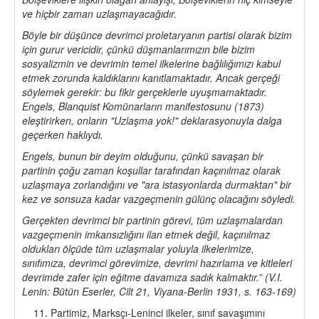
ve hiçbir zaman uzlaşmayacağıdır.
Böyle bir düşünce devrimci proletaryanın partisi olarak bizim
için gurur vericidir, çünkü düşmanlarımızın bile bizim
sosyalizmin ve devrimin temel ilkelerine bağlılığımızı kabul
etmek zorunda kaldıklarını kanıtlamaktadır. Ancak gerçeği
söylemek gerekir: bu fikir gerçeklerle uyuşmamaktadır.
Engels, Blanquist Komünarların manifestosunu (1873)
eleştirirken, onların "Uzlaşma yok!" deklarasyonuyla dalga
geçerken haklıydı.
Engels, bunun bir deyim olduğunu, çünkü savaşan bir
partinin çoğu zaman koşullar tarafından kaçınılmaz olarak
uzlaşmaya zorlandığını ve "ara istasyonlarda durmaktan" bir
kez ve sonsuza kadar vazgeçmenin gülünç olacağını söyledi.
Gerçekten devrimci bir partinin görevi, tüm uzlaşmalardan
vazgeçmenin imkansızlığını ilan etmek değil, kaçınılmaz
oldukları ölçüde tüm uzlaşmalar yoluyla ilkelerimize,
sınıfımıza, devrimci görevimize, devrimi hazırlama ve kitleleri
devrimde zafer için eğitme davamıza sadık kalmaktır.” (V.I.
Lenin: Bütün Eserler, Cilt 21, Viyana-Berlin 1931, s. 163-169)
Partimiz, Marksçı-Leninci ilkeler, sınıf savaşımını