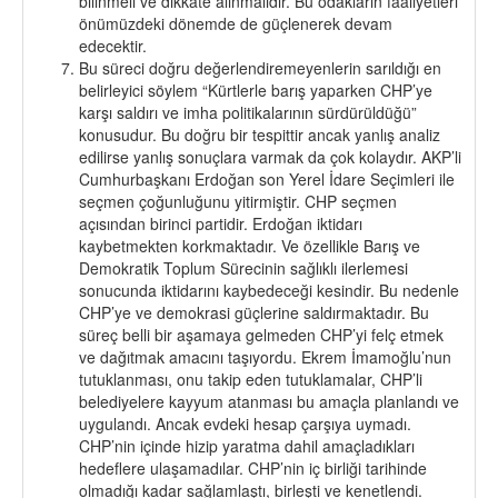
bilinmeli ve dikkate alınmalıdır. Bu odakların faaliyetleri
önümüzdeki dönemde de güçlenerek devam
edecektir.
Bu süreci doğru değerlendiremeyenlerin sarıldığı en
belirleyici söylem “Kürtlerle barış yaparken CHP’ye
karşı saldırı ve imha politikalarının sürdürüldüğü”
konusudur. Bu doğru bir tespittir ancak yanlış analiz
edilirse yanlış sonuçlara varmak da çok kolaydır. AKP’li
Cumhurbaşkanı Erdoğan son Yerel İdare Seçimleri ile
seçmen çoğunluğunu yitirmiştir. CHP seçmen
açısından birinci partidir. Erdoğan iktidarı
kaybetmekten korkmaktadır. Ve özellikle Barış ve
Demokratik Toplum Sürecinin sağlıklı ilerlemesi
sonucunda iktidarını kaybedeceği kesindir. Bu nedenle
CHP’ye ve demokrasi güçlerine saldırmaktadır. Bu
süreç belli bir aşamaya gelmeden CHP’yi felç etmek
ve dağıtmak amacını taşıyordu. Ekrem İmamoğlu’nun
tutuklanması, onu takip eden tutuklamalar, CHP’li
belediyelere kayyum atanması bu amaçla planlandı ve
uygulandı. Ancak evdeki hesap çarşıya uymadı.
CHP’nin içinde hizip yaratma dahil amaçladıkları
hedeflere ulaşamadılar. CHP’nin iç birliği tarihinde
olmadığı kadar sağlamlaştı, birleşti ve kenetlendi.