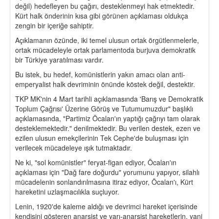
değil) hedefleyen bu çağırı, desteklenmeyi hak etmektedir.
Kürt halk önderinin kısa gibi görünen açıklaması oldukça
zengin bir içeriğe sahiptir.
Açıklamanın özünde, iki temel ulusun ortak örgütlenmelerle,
ortak mücadeleyle ortak parlamentoda burjuva demokratik
bir Türkiye yaratılması vardır.
Bu istek, bu hedef, komünistlerin yakın amacı olan anti-
emperyalist halk devriminin önünde köstek değil, destektir.
TKP MK'nin 4 Mart tarihli açıklamasında 'Barış ve Demokratik
Toplum Çağrısı' Üzerine Görüş ve Tutumumuzdur" başlıklı
açıklamasında, "Partimiz Öcalan'ın yaptığı çağrıyı tam olarak
desteklemektedir." denilmektedir. Bu verilen destek, ezen ve
ezilen ulusun emekçilerinin Tek Cephe'de buluşması için
verilecek mücadeleye ışık tutmaktadır.
Ne ki, "sol komünistler" feryat-figan ediyor, Öcalan'ın
açıklaması için "Dağ fare doğurdu" yorumunu yapıyor, silahlı
mücadelenin sonlandırılmasına itiraz ediyor, Öcalan'ı, Kürt
hareketini uzlaşmacılıkla suçluyor.
Lenin, 1920'de kaleme aldığı ve devrimci hareket içerisinde
kendisini gösteren anarşist ve yarı-anarşist hareketlerin, yani