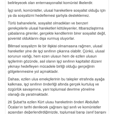
belirleyecek olan enternasyonalist komünist ilkelerdir.
İşçi sınıfı, komünistler, ulusal hareketlere sosyalist olduğu için
ya da sosyalizmi hedeflemesi şartıyla desteklemez.
Türlü bahanelerle, sosyalist olmadıkları ve benzeri
gerekçelerle ulusal hareketleri kötüleyenler, itibarsızlaştırma
çabalarına girenler, gerçekte kendilerinin birer sosyalist değil,
şovenist olduklarını dışa vurmuş oluyorlar.
Bilimsel sosyalizm ile bir ilişkisi olmamasına rağmen, ulusal
hareketler yine de işçi sınıfının çıkarına olabilir. Çünkü, ulusal
sorunun varlığı, hem ezen ulusun hem de ezilen ulusun
işçilerinin gözünde, asıl olanın işçi sınıfının kapitalist düzeni
yıkmayı hedefleyen mücadele birliği olduğu gerçeğinin
gölgelenmesine yol açmaktadır.
Dahası, ezilen ulus emekçilerinin bu talepler etrafında ayağa
kalkması, işçi sınıfının önderliği altında gerçek kurtuluş ve
özgürlük savaşımına, yani toplumsal devrime yönelme
olanağı da yaratmaktadır.
26 Şubat'ta ezilen Kürt ulusu hareketinin önderi Abdullah
Öcalan'ın tarihi denilecek çağrısını işçi sınıfı ve komünistler
açısından değerlendirdiğimizde, toplumsal barışı (sınıf barışını