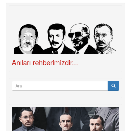
Anıları rehberimizdir...
Arama
formu
Ara