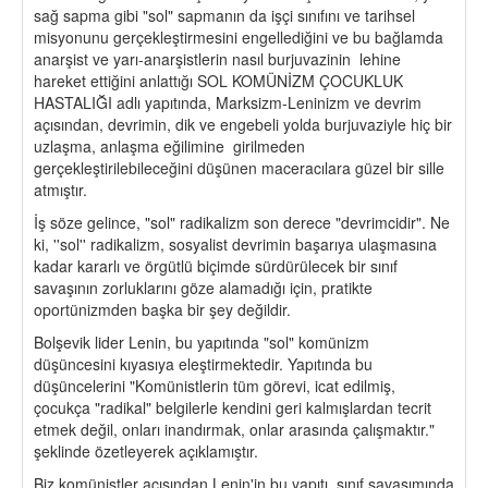
sağ sapma gibi "sol" sapmanın da işçi sınıfını ve tarihsel
misyonunu gerçekleştirmesini engellediğini ve bu bağlamda
anarşist ve yarı-anarşistlerin nasıl burjuvazinin lehine
hareket ettiğini anlattığı SOL KOMÜNİZM ÇOCUKLUK
HASTALIĞI adlı yapıtında, Marksizm-Leninizm ve devrim
açısından, devrimin, dik ve engebeli yolda burjuvaziyle hiç bir
uzlaşma, anlaşma eğilimine girilmeden
gerçekleştirilebileceğini düşünen maceracılara güzel bir sille
atmıştır.
İş söze gelince, "sol" radikalizm son derece "devrimcidir". Ne
ki, ''sol'' radikalizm, sosyalist devrimin başarıya ulaşmasına
kadar kararlı ve örgütlü biçimde sürdürülecek bir sınıf
savaşının zorluklarını göze alamadığı için, pratikte
oportünizmden başka bir şey değildir.
Bolşevik lider Lenin, bu yapıtında "sol" komünizm
düşüncesini kıyasıya eleştirmektedir. Yapıtında bu
düşüncelerini "Komünistlerin tüm görevi, icat edilmiş,
çocukça "radikal" belgilerle kendini geri kalmışlardan tecrit
etmek değil, onları inandırmak, onlar arasında çalışmaktır."
şeklinde özetleyerek açıklamıştır.
Biz komünistler açısından Lenin'in bu yapıtı, sınıf savaşımında