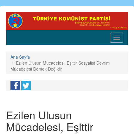
Ana
içeriğe
atla
Toggle
navigatio
Ana Sayfa
Ezilen Ulusun Mücadelesi, Eşittir Sosyalist Devrim
Mücadelesi Demek Değildir
Ezilen Ulusun
Mücadelesi, Eşittir