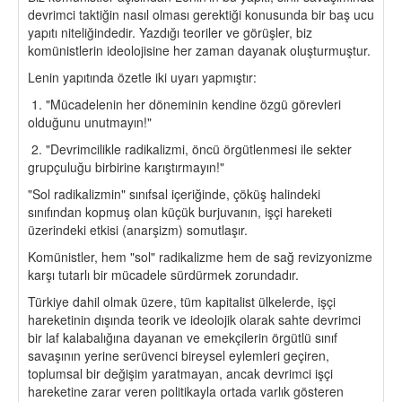
devrimci taktiğin nasıl olması gerektiği konusunda bir baş ucu
yapıtı niteliğindedir. Yazdığı teoriler ve görüşler, biz
komünistlerin ideolojisine her zaman dayanak oluşturmuştur.
Lenin yapıtında özetle iki uyarı yapmıştır:
1. "Mücadelenin her döneminin kendine özgü görevleri
olduğunu unutmayın!"
2. "Devrimcilikle radikalizmi, öncü örgütlenmesi ile sekter
grupçuluğu birbirine karıştırmayın!"
"Sol radikalizmin" sınıfsal içeriğinde, çöküş halindeki
sınıfından kopmuş olan küçük burjuvanın, işçi hareketi
üzerindeki etkisi (anarşizm) somutlaşır.
Komünistler, hem "sol" radikalizme hem de sağ revizyonizme
karşı tutarlı bir mücadele sürdürmek zorundadır.
Türkiye dahil olmak üzere, tüm kapitalist ülkelerde, işçi
hareketinin dışında teorik ve ideolojik olarak sahte devrimci
bir laf kalabalığına dayanan ve emekçilerin örgütlü sınıf
savaşının yerine serüvenci bireysel eylemleri geçiren,
toplumsal bir değişim yaratmayan, ancak devrimci işçi
hareketine zarar veren politikayla ortada varlık gösteren