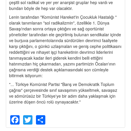
çeşitli sol radikal ve yer yer anarşist gruplar hep vardı ve
bundan böyle de hep var olacaktır.
Lenin tarafından "Komünist Hareket'in Çocukluk Hastalığı "
olarak tanımlanan "sol radikalizmin", özellikle 1. Dünya
Savaşı'ndan sonra ortaya çıktığını ve sağ oportünist
yöneticiler tarafından ele geçirilmiş bulunan sendikalar içinde
ve burjuva parlamentolarında sürdürülen devrimci faaliyete
karşı çıktığını, o günkü uzlaşmaları ve geniş cephe politikasını
reddettiğini ve nihayet işçi hareketinin devrimci liderlerini
tanımayacak kadar ileri giderek kendini belli ettiğini
hatırımızdan hiç çıkarmadan, yazımı partimizin Öcalan'ının
çağrısına verdiği destek açıklamasındaki son cümleyle
bitirmek istiyorum:
"... Türkiye Komünist Partisi "Barış ve Demokratik Toplum
çağrısı" çerçevesinde sınıf savaşımını yükseltmek, savaşsız
ve sömürüsüz bir Türkiye'ye bir adım daha yaklaşmak için
üzerine düşen öncü rolü oynayacaktır."
Facebook
Twitter
Share