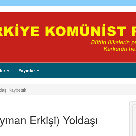
ler
Yayınlar
aşı Kaybettik
man Erkişi) Yoldaşı