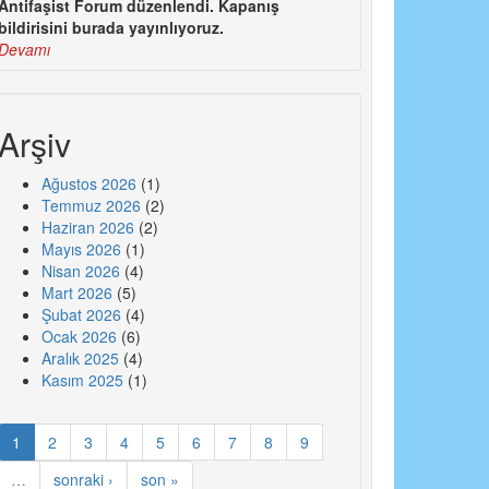
Antifaşist Forum düzenlendi. Kapanış
bildirisini burada yayınlıyoruz.
Devamı
Arşiv
Ağustos 2026
(1)
Temmuz 2026
(2)
Haziran 2026
(2)
Mayıs 2026
(1)
Nisan 2026
(4)
Mart 2026
(5)
Şubat 2026
(4)
Ocak 2026
(6)
Aralık 2025
(4)
Kasım 2025
(1)
1
2
3
4
5
6
7
8
9
…
sonraki ›
son »