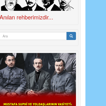
Anıları rehberimizdir...
Arama
formu
Ara