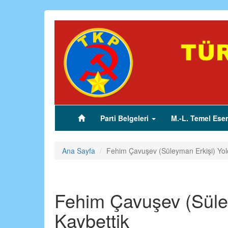
Ana
içeriğe
atla
Parti Belgeleri
M.-L. Temel Eser
(current)
Ana Sayfa
Fehim Çavuşev (Süleyman Erkişi) Yold
Fehim Çavuşev (Süley
Kaybettik