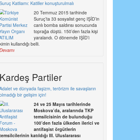
Suruç Katliamı: Katiller konuşturulmalı
20 Temmuz 2015 tarihinde
Suruç’ta 33 sosyalist genç IŞİD’in
canlı bomba saldırısı sonucunda
toprağa düştü. 150’den fazla kişi
yaralandı. O dönemde IŞİD’i
kimin kullandığı belli.
Devamı
Kardeş Partiler
Adalet ve dünyada faşizm, terörizm ile savaşların
olmadığı bir gelişim için!
24 ve 25 Mayıs tarihlerinde
Moskova’da, aralarında TKP
temsilcisinin de bulunduğu
100’den fazla ülkeden ilerici ve
antifaşist örgütlerin
temsilcilerinin katıldığı III. Uluslararası