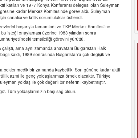
 aktif katılan ve 1977 Konya Konferansı delegesi olan Süleyman
Kongresine kadar Merkez Komitesinde görev aldı. Süleyman
in canalıcı ve kritik sorumluluklar üstlendi.
evlerini başarıyla tamamladı ve TKP Merkez Komitesi’ne
 bu isteği onaylaması üzerine 1983 yılından sonra
huriyeti’ndeki temsilciliği görevini yürüttü.
a çalıştı, ama aynı zamanda anavatanı Bulgaristan Halk
 bağlı kaldı, 1989 sonrasında Bulgaristan’a çok değişik ve
a beklenmedik bir zamanda kaybettik. Son gününe kadar aktif
lilik azmi ile genç yoldaşlarımıza örnek olacaktır. Türkiye
leyman yoldaş ile çok değerli bir neferini kaybetmiştir.
z. Tüm yoldaşlarımızın başı sağ olsun.