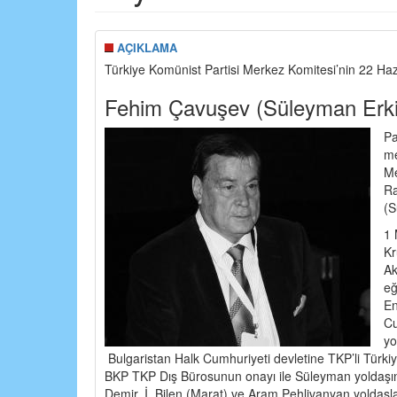
AÇIKLAMA
Türkiye Komünist Partisi Merkez Komitesi’nin 22 Haz
Fehim Çavuşev (Süleyman Erkiş
Pa
me
Me
Ra
(S
1 
Kr
Ak
eğ
En
Cu
yo
Bulgaristan Halk Cumhuriyeti devletine TKP’li Türki
BKP TKP Dış Bürosunun onayı ile Süleyman yoldaşın t
Demir, İ. Bilen (Marat) ve Aram Pehlivanyan yoldaşla