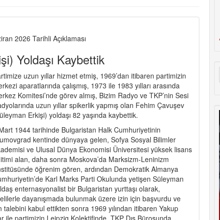
iran 2026 Tarihli Açıklaması
i) Yoldaşı Kaybettik
rtimize uzun yıllar hizmet etmiş, 1969’dan itibaren partimizin
rkezi aparatlarında çalışmış, 1973 ile 1983 yılları arasında
rkez Komitesi’nde görev almış, Bizim Radyo ve TKP’nin Sesi
dyolarında uzun yıllar spikerlik yapmış olan Fehim Çavuşev
üleyman Erkişi) yoldaşı 82 yaşında kaybettik.
Mart 1944 tarihinde Bulgaristan Halk Cumhuriyetinin
umovgrad kentinde dünyaya gelen, Sofya Sosyal Bilimler
ademisi ve Ulusal Dünya Ekonomisi Üniversitesi yüksek lisans
itimi alan, daha sonra Moskova’da Marksizm-Leninizm
stitüsünde öğrenim gören, ardından Demokratik Almanya
mhuriyetin’de Karl Marks Parti Okulunda yetişen Süleyman
ldaş enternasyonalist bir Bulgaristan yurttaşı olarak,
yelilerle dayanışmada bulunmak üzere izin için başvurdu ve
alebini kabul ettikten sonra 1969 yılından itibaren Yakup
r ile partimizin Leipzig Kolektifinde, TKP Dış Bürosunda