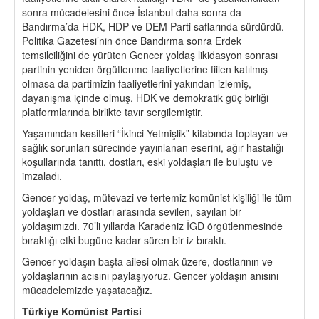
sonra mücadelesini önce İstanbul daha sonra da
Bandırma’da HDK, HDP ve DEM Parti saflarında sürdürdü.
Politika Gazetesi’nin önce Bandırma sonra Erdek
temsilciliğini de yürüten Gencer yoldaş likidasyon sonrası
partinin yeniden örgütlenme faaliyetlerine fiilen katılmış
olmasa da partimizin faaliyetlerini yakından izlemiş,
dayanışma içinde olmuş, HDK ve demokratik güç birliği
platformlarında birlikte tavır sergilemiştir.
Yaşamından kesitleri “İkinci Yetmişlik” kitabında toplayan ve
sağlık sorunları sürecinde yayınlanan eserini, ağır hastalığı
koşullarında tanıttı, dostları, eski yoldaşları ile buluştu ve
imzaladı.
Gencer yoldaş, mütevazi ve tertemiz komünist kişiliği ile tüm
yoldaşları ve dostları arasında sevilen, sayılan bir
yoldaşımızdı. 70’li yıllarda Karadeniz İGD örgütlenmesinde
bıraktığı etki bugüne kadar süren bir iz bıraktı.
Gencer yoldaşın başta ailesi olmak üzere, dostlarının ve
yoldaşlarının acısını paylaşıyoruz. Gencer yoldaşın anısını
mücadelemizde yaşatacağız.
Türkiye Komünist Partisi