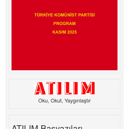
Oku, Okut, Yaygınlaştır
ATILIM Başyazıları