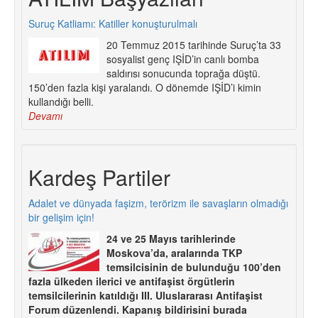
Suruç Katliamı: Katiller konuşturulmalı
20 Temmuz 2015 tarihinde Suruç’ta 33
sosyalist genç IŞİD’in canlı bomba
saldırısı sonucunda toprağa düştü.
150’den fazla kişi yaralandı. O dönemde IŞİD’i kimin
kullandığı belli.
Devamı
Kardeş Partiler
Adalet ve dünyada faşizm, terörizm ile savaşların olmadığı
bir gelişim için!
24 ve 25 Mayıs tarihlerinde
Moskova’da, aralarında TKP
temsilcisinin de bulunduğu 100’den
fazla ülkeden ilerici ve antifaşist örgütlerin
temsilcilerinin katıldığı III. Uluslararası Antifaşist
Forum düzenlendi. Kapanış bildirisini burada