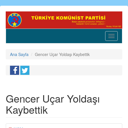
Ana
içeriğe
atla
Toggle
navigatio
Ana Sayfa
Gencer Uçar Yoldaşı Kaybettik
Gencer Uçar Yoldaşı
Kaybettik