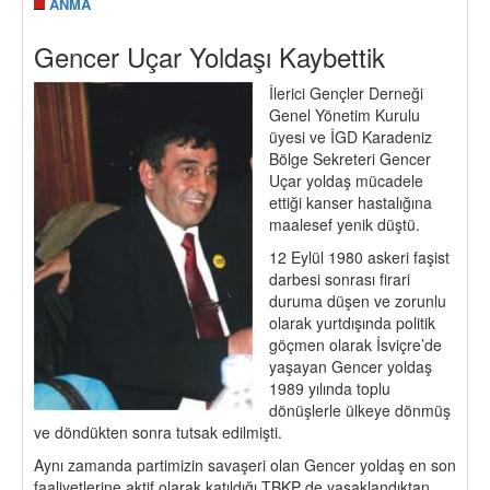
ANMA
Gencer Uçar Yoldaşı Kaybettik
İlerici Gençler Derneği
Genel Yönetim Kurulu
üyesi ve İGD Karadeniz
Bölge Sekreteri Gencer
Uçar yoldaş mücadele
ettiği kanser hastalığına
maalesef yenik düştü.
12 Eylül 1980 askeri faşist
darbesi sonrası firari
duruma düşen ve zorunlu
olarak yurtdışında politik
göçmen olarak İsviçre’de
yaşayan Gencer yoldaş
1989 yılında toplu
dönüşlerle ülkeye dönmüş
ve döndükten sonra tutsak edilmişti.
Aynı zamanda partimizin savaşeri olan Gencer yoldaş en son
faaliyetlerine aktif olarak katıldığı TBKP de yasaklandıktan