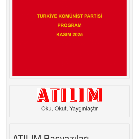
Oku, Okut, Yaygınlaştır
ATILIM Başyazıları