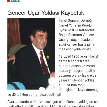
ANMA
Gencer Uçar Yoldaşı Kaybettik
İlerici Gençler Derneği
Genel Yönetim Kurulu
üyesi ve İGD Karadeniz
Bölge Sekreteri Gencer
Uçar yoldaş mücadele
ettiği kanser hastalığına
maalesef yenik düştü.
12 Eylül 1980 askeri faşist
darbesi sonrası firari
duruma düşen ve zorunlu
olarak yurtdışında politik
göçmen olarak İsviçre’de
yaşayan Gencer yoldaş
1989 yılında toplu
dönüşlerle ülkeye dönmüş
ve döndükten sonra tutsak edilmişti.
Aynı zamanda partimizin savaşeri olan Gencer yoldaş en son
faaliyetlerine aktif olarak katıldığı TBKP de yasaklandıktan