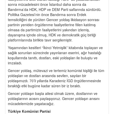
sonra mücadelesini önce İstanbul daha sonra da
Bandırma’da HDK, HDP ve DEM Parti saflarında sürdürdü.
Politika Gazetesi’nin önce Bandırma sonra Erdek
temsilciliğini de yürüten Gencer yoldaş likidasyon sonrası
partinin yeniden örgütlenme faaliyetlerine fiilen katılmış
olmasa da partimizin faaliyetlerini yakından izlemiş,
dayanışma içinde olmuş, HDK ve demokratik güç birliği
platformlarında birlikte tavır sergilemiştir.
Yaşamından kesitleri “İkinci Yetmişlik” kitabında toplayan ve
sağlık sorunları sürecinde yayınlanan eserini, ağır hastalığı
koşullarında tanıttı, dostları, eski yoldaşları ile buluştu ve
imzaladı.
Gencer yoldaş, mütevazi ve tertemiz komünist kişiliği ile tüm
yoldaşları ve dostları arasında sevilen, sayılan bir
yoldaşımızdı. 70’li yıllarda Karadeniz İGD örgütlenmesinde
bıraktığı etki bugüne kadar süren bir iz bıraktı.
Gencer yoldaşın başta ailesi olmak üzere, dostlarının ve
yoldaşlarının acısını paylaşıyoruz. Gencer yoldaşın anısını
mücadelemizde yaşatacağız.
Türkiye Komünist Partisi