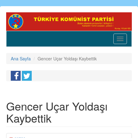
Ana
içeriğe
atla
Toggle
navigatio
Ana Sayfa
Gencer Uçar Yoldaşı Kaybettik
Gencer Uçar Yoldaşı
Kaybettik