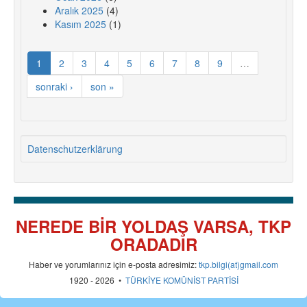
Aralık 2025
(4)
Kasım 2025
(1)
1
2
3
4
5
6
7
8
9
…
sonraki ›
son »
Datenschutzerklärung
NEREDE BİR YOLDAŞ VARSA, TKP
ORADADIR
Haber ve yorumlarınız için e-posta adresimiz:
tkp.bilgi(at)gmail.com
1920 - 2026 •
TÜRKİYE KOMÜNİST PARTİSİ