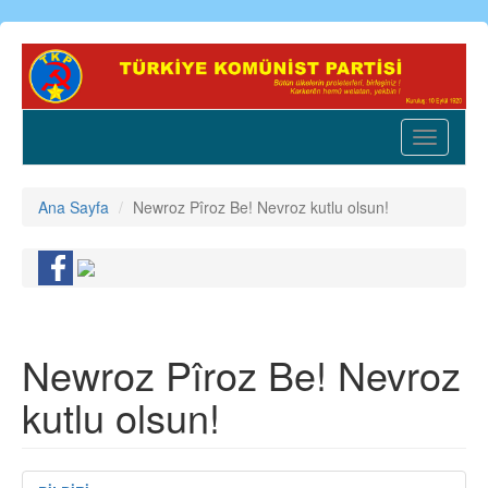
Ana
içeriğe
atla
Toggle
navigatio
Ana Sayfa
Newroz Pîroz Be! Nevroz kutlu olsun!
Newroz Pîroz Be! Nevroz
kutlu olsun!