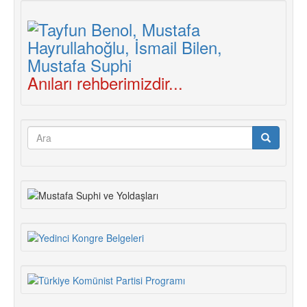
Anıları rehberimizdir...
Arama
formu
Ara