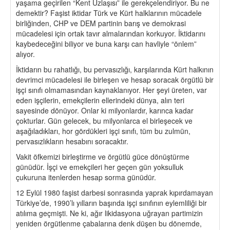
yaşama geçirilen “Kent Uzlaşısı” ile gerekçelendiriyor. Bu ne
demektir? Faşist iktidar Türk ve Kürt halklarının mücadele
birliğinden, CHP ve DEM partinin barış ve demokrasi
mücadelesi için ortak tavır almalarından korkuyor. İktidarını
kaybedeceğini biliyor ve buna karşı can havliyle “önlem”
alıyor.
İktidarın bu rahatlığı, bu pervasızlığı, karşılarında Kürt halkının
devrimci mücadelesi ile birleşen ve hesap soracak örgütlü bir
işçi sınıfı olmamasından kaynaklanıyor. Her şeyi üreten, var
eden işçilerin, emekçilerin ellerindeki dünya, alın teri
sayesinde dönüyor. Onlar ki milyonlardır, karınca kadar
çokturlar. Gün gelecek, bu milyonlarca el birleşecek ve
aşağıladıkları, hor gördükleri işçi sınıfı, tüm bu zulmün,
pervasızlıkların hesabını soracaktır.
Vakit öfkemizi birleştirme ve örgütlü güce dönüştürme
günüdür. İşçi ve emekçileri her geçen gün yoksulluk
çukuruna itenlerden hesap sorma günüdür.
12 Eylül 1980 faşist darbesi sonrasında yaprak kıpırdamayan
Türkiye’de, 1990’lı yılların başında işçi sınıfının eylemliliği bir
atılıma geçmişti. Ne ki, ağır likidasyona uğrayan partimizin
yeniden örgütlenme çabalarına denk düşen bu dönemde,