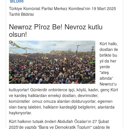
BİLDİRİ
Türkiye Komünist Partisi Merkez Komitesi’nin 19 Mart 2025
Tarihli Bildirisi
Newroz Pîroz Be! Nevroz kutlu
olsun!
Kürt halkı,
dostları ile
birlikte bu
yıl da her
yerde
"ateş
altında”
Newroz'u
kutluyorlar! Günlerdir onbinlerce işçi, köylü, kadın, genç Kürt
ve kardeş halklardan emekçi dostları, devrimciler,
komünistler omuz omuza alanları dolduruyorlar, egemen
olan barış talebini, halkların kardeşliği belgilerini, alanlarda
haykırıyorlar.
Kürt halkının tutsak önderi Abdullah Öcalan'ın 27 Şubat
2025'de yaptığı "Barış ve Demokratik Toplum" çağrısı ile