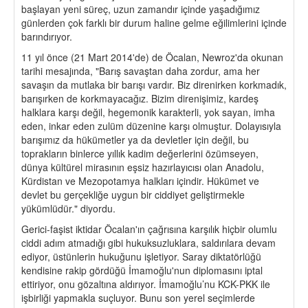
başlayan yeni süreç, uzun zamandır içinde yaşadığımız
günlerden çok farklı bir durum haline gelme eğilimlerini içinde
barındırıyor.
11 yıl önce (21 Mart 2014'de) de Öcalan, Newroz'da okunan
tarihi mesajında, "Barış savaştan daha zordur, ama her
savaşın da mutlaka bir barışı vardır. Biz direnirken korkmadık,
barışırken de korkmayacağız. Bizim direnişimiz, kardeş
halklara karşı değil, hegemonik karakterli, yok sayan, imha
eden, inkar eden zulüm düzenine karşı olmuştur. Dolayısıyla
barışımız da hükümetler ya da devletler için değil, bu
toprakların binlerce yıllık kadim değerlerini özümseyen,
dünya kültürel mirasının eşsiz hazırlayıcısı olan Anadolu,
Kürdistan ve Mezopotamya halkları içindir. Hükümet ve
devlet bu gerçekliğe uygun bir ciddiyet geliştirmekle
yükümlüdür." diyordu.
Gerici-faşist iktidar Öcalan'ın çağrısına karşılık hiçbir olumlu
ciddi adım atmadığı gibi hukuksuzluklara, saldırılara devam
ediyor, üstünlerin hukuğunu işletiyor. Saray diktatörlüğü
kendisine rakip gördüğü İmamoğlu'nun diplomasını iptal
ettiriyor, onu gözaltına aldırıyor. İmamoğlu’nu KCK-PKK ile
işbirliği yapmakla suçluyor. Bunu son yerel seçimlerde