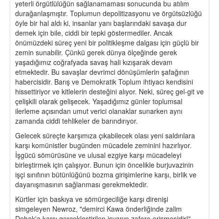
yeterli örgütlülüğün sağlanamaması sonucunda bu atılım
durağanlaşmıştır. Toplumun depolitizasyonu ve örgütsüzlüğü
öyle bir hal aldı ki, insanlar yanı başlarındaki savaşa dur
demek için bile, ciddi bir tepki göstermediler. Ancak
önümüzdeki süreç yeni bir politikleşme dalgası için güçlü bir
zemin sunabilir. Çünkü gerek dünya ölçeğinde gerek
yaşadığımız coğrafyada savaş hali kızışarak devam
etmektedir. Bu savaşlar devrimci dönüşümlerin şafağının
habercisidir. Barış ve Demokratik Toplum ihtiyacı kendisini
hissettiriyor ve kitlelerin desteğini alıyor. Neki, süreç gel-git ve
çelişkili olarak gelişecek. Yaşadığımız günler toplumsal
ilerleme açısından umut verici olanaklar sunarken aynı
zamanda ciddi tehlikeler de barındırıyor.
Gelecek süreçte karşımıza çıkabilecek olası yeni saldırılara
karşı komünistler bugünden mücadele zeminini hazırlıyor.
İşgücü sömürüsüne ve ulusal ezgiye karşı mücadeleyi
birleştirmek için çalışıyor. Bunun için öncelikle burjuvazinin
işçi sınıfının bütünlüğünü bozma girişimlerine karşı, birlik ve
dayanışmasının sağlanması gerekmektedir.
Kürtler için baskıya ve sömürgeciliğe karşı direnişi
simgeleyen Newroz, "demirci Kawa önderliğinde zalim
Dehak'a karşı gerçekleştirilen isyanın zafere erişmesidir!"