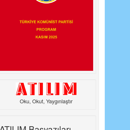
Oku, Okut, Yaygınlaştır
ATILIM Başyazıları