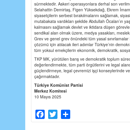
sürmektedir. Askeri operasyonlara derhal son verilme
Selahattin Demirtaş, Figen Yüksekdağ, Ekrem İmamo
siyasetçilerin serbest bırakılmalarını sağlamak, siya
mutabakata vardıkları şekilde Abdullah Öcalan’ın ya
kalmasını sağlamak devlet ve iktidara düşen görevle
sendikal alan olmak üzere, medya yasakları, meslek 
Grev ve genel grev önündeki tüm yasal sınırlamalar ka
çözümü için atılacak ileri adımlar Türkiye’nin demokra
tüm yoksul emekçilerin ekonomik, demokratik, sosyal 
TKP MK, yürütülen barış ve demokratik toplum sürec
değerlendirmekte, tüm parti örgütlerini ve legal ala
güçlendirmeye, legal çevremizi işçi konseylerinde 
çağırmaktadır.
Türkiye Komünist Partisi
Merkez Komitesi
10 Mayıs 2025
Facebook
Twitter
Share