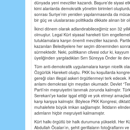
dünyada yeni mevziiler kazandı. Başure’de siyasi etk
kimi alanlarda demokratik yönetim birimleri oluştur
sonrası Suriye’nin yeniden yapılanmasında da mücadel
bir güç ve uluslararası politikada dikkate alınan bir ol
İkinci dönem olarak adlandırabileceğimiz son 32 yıl
olmuştur. Legal Kürt siyasal hareketi tüm engellemel
tutuklamalara karşın önemli mevziiler kazandı. Partiler
kazanılan Belediyelere her seçim döneminden sonra
sürmektedir. Neki, politikanın cilvesi odur ki, kayy
üyeliğinden yargıladıkları Sırrı Süreyya Önder ile 
Tüm anti-demokratik uygulamalara karşın nicelik olarak
Özgürlük Hareketi oluştu. PKK bu koşullarda kongresin
gereği olan illegal askeri örgütlenmeyi terk edecek.
anlamı demokrasi için meydan okumadır. Devlet “Ter
Parti’nin meşruiyetini tanımak zorunda kalmıştır. Tür
Serekani’ye kadar işgal ettiği ve yok etmeyi amaçlad
karşı karşıya kalmıştır. Böylece PKK Kongresi, dikt
muhalefete büyük imkan sağlamıştır. İktidarın elinden
adımların hiçbir meşruiyeti kalmamıştır.
Kürt halkı örgütlü bir halk durumuna yükseldi. Her K
Abdullah Öcalan’ın, şehit gerillaların fotoğrafların