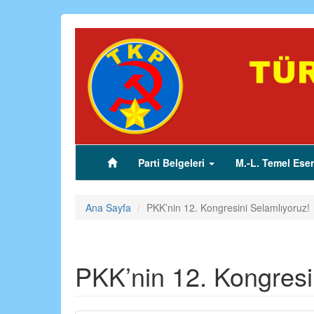
Ana
içeriğe
atla
Parti Belgeleri
M.-L. Temel Eser
(current)
Ana Sayfa
PKK’nin 12. Kongresini Selamlıyoruz!
PKK’nin 12. Kongresi