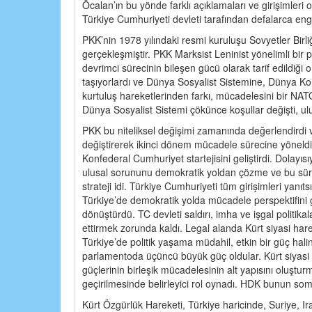
Öcalan’ın bu yönde farklı açıklamaları ve girişimleri 
Türkiye Cumhuriyeti devleti tarafından defalarca eng
PKK’nin 1978 yılındaki resmi kuruluşu Sovyetler Birli
gerçekleşmiştir. PKK Marksist Leninist yönelimli bir 
devrimci sürecinin bileşen gücü olarak tarif edildiği 
taşıyorlardı ve Dünya Sosyalist Sistemine, Dünya Ko
kurtuluş hareketlerinden farkı, mücadelesini bir NATO ü
Dünya Sosyalist Sistemi çökünce koşullar değişti, ulu
PKK bu niteliksel değişimi zamanında değerlendirdi 
değiştirerek ikinci dönem mücadele sürecine yöneldi. 
Konfederal Cumhuriyet startejisini geliştirdi. Dolayısı
ulusal sorununu demokratik yoldan çözme ve bu süreç
strateji idi. Türkiye Cumhuriyeti tüm girişimleri yanı
Türkiye’de demokratik yolda mücadele perspektifini ge
dönüştürdü. TC devleti saldırı, imha ve işgal politikal
ettirmek zorunda kaldı. Legal alanda Kürt siyasi har
Türkiye’de politik yaşama müdahil, etkin bir güç haline 
parlamentoda üçüncü büyük güç oldular. Kürt siyasi h
güçlerinin birleşik mücadelesinin alt yapısını oluştur
geçirilmesinde belirleyici rol oynadı. HDK bunun som
Kürt Özgürlük Hareketi, Türkiye haricinde, Suriye, I