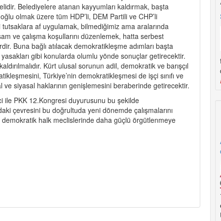
lidir. Belediyelere atanan kayyumları kaldırmak, başta
ğlu olmak üzere tüm HDP’li, DEM Partili ve CHP’li
si tutsaklara af uygulamak, bilmediğimiz ama aralarında
şam ve çalışma koşullarını düzenlemek, hatta serbest
rdir. Buna bağlı atılacak demokratikleşme adımları başta
yasakları gibi konularda olumlu yönde sonuçlar getirecektir.
ldırılmalıdır. Kürt ulusal sorunun adil, demokratik ve barışçıl
tikleşmesini, Türkiye’nin demokratikleşmesi de işçi sınıfı ve
ve siyasal haklarının genişlemesini beraberinde getirecektir.
i ile PKK 12.Kongresi duyurusunu bu şekilde
ndaki çevresini bu doğrultuda yeni dönemde çalışmalarını
ve demokratik halk meclislerinde daha güçlü örgütlenmeye