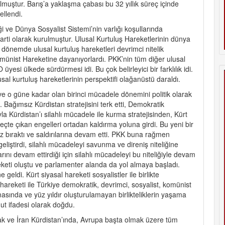
olmuştur. Barış’a yaklaşma çabası bu 32 yıllık süreç içinde
ellendi.
ği ve Dünya Sosyalist Sistemi’nin varlığı koşullarında
parti olarak kurulmuştur. Ulusal Kurtuluş Hareketlerinin dünya
o dönemde ulusal kurtuluş hareketleri devrimci nitelik
münist Hareketine dayanıyorlardı. PKK’nin tüm diğer ulusal
yesi ülkede sürdürmesi idi. Bu çok belirleyici bir farklılık idi.
sal kurtuluş hareketlerinin perspektifi olağanüstü daraldı.
ve o güne kadar olan birinci mücadele dönemini politik olarak
Bağımsız Kürdistan stratejisini terk etti, Demokratik
yla Kürdistan’ı silahlı mücadele ile kurma stratejisinden, Kürt
te çıkan engelleri ortadan kaldırma yoluna girdi. Bu yeni bir
tsız bıraktı ve saldırılarına devam etti. PKK buna rağmen
liştirdi, silahlı mücadeleyi savunma ve direniş niteliğine
arını devam ettirdiği için silahlı mücadeleyi bu niteliğiyle devam
eketi oluştu ve parlamenter alanda da yol almaya başladı.
geldi. Kürt siyasal hareketi sosyalistler ile birlikte
areketi ile Türkiye demokratik, devrimci, sosyalist, komünist
masında ve yüz yıldır oluşturulamayan birlikteliklerin yaşama
ut ifadesi olarak doğdu.
rak ve İran Kürdistan’ında, Avrupa başta olmak üzere tüm