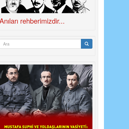
Anıları rehberimizdir...
Arama
formu
Ara