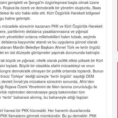
isini genişletti ve Şengal’in özgürleşmesi başta olmak üzere
du. Rojava’da özerk ve demokratik bir yönetim oluşturdu, Baas
esi ile söz hakkı elde etti. Kürt Özgürlük Hareketi bölgesel
gu haline gelmiştir.
lık mücadele sürecinin kazananı PKK ve Kürt Özgürlük Hareketi
ere, partilerinin defalarca yasaklanmasına ve yığınsal
in yöneticileri onlarca milletvekilleri halen tutsak, seçimle
 defalarca kayyumlar atandı ve bu uygulama güncel olarak
um atanan Mardin Belediye Başkanı Ahmet Türk ve terör örgütü
devlet en üst düzeyde görüşmeler yapmak durumunda kalmıştır.
 büyük ve yığınsal, nitelik olarak politik etkisi yüksek bir Kürt
i topladı. Büyük bir olasılıkla silahlı mücadeleyi ve onun
 Kongre demokratik olmayan bir politik ortamda toplandı. Bunun
örsüz Türkiye” dediği süreçte “terör örgütü” saydığı DEM
k devleti İmralı’yla müzakere sürecinin sonunda, Afrin’den
ığı Rojava Özerk Yönetimini de fiilen tanıma zorunluluğu ile
atörlük rejiminden demokrasiye geçiş bakımından tüm
 “terör” bahanesi alınmış, bu bahaneyle attığı faşizan
ürt hanesi bir PKK hücresidir. Her hanenin duvarlarında
ı ve PKK flamalarını görmek mümkündür. Bu şu demektir: PKK