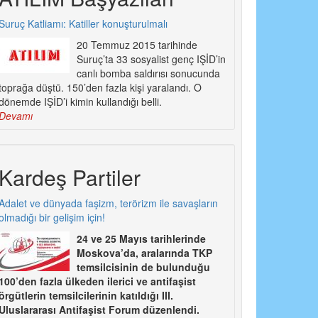
Suruç Katliamı: Katiller konuşturulmalı
20 Temmuz 2015 tarihinde
Suruç’ta 33 sosyalist genç IŞİD’in
canlı bomba saldırısı sonucunda
toprağa düştü. 150’den fazla kişi yaralandı. O
dönemde IŞİD’i kimin kullandığı belli.
Devamı
Kardeş Partiler
Adalet ve dünyada faşizm, terörizm ile savaşların
olmadığı bir gelişim için!
24 ve 25 Mayıs tarihlerinde
Moskova’da, aralarında TKP
temsilcisinin de bulunduğu
100’den fazla ülkeden ilerici ve antifaşist
örgütlerin temsilcilerinin katıldığı III.
Uluslararası Antifaşist Forum düzenlendi.