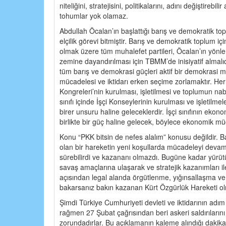
niteliğini, stratejisini, politikalarını, adını değişti
tohumlar yok olamaz.
Abdullah Öcalan’ın başlattığı barış ve demokratik top
elçilik görevi bitmiştir. Barış ve demokratik toplum
olmak üzere tüm muhalefet partileri, Öcalan’ın yönlen
zemine dayandırılması için TBMM’de inisiyatif almalıd
tüm barış ve demokrasi güçleri aktif bir demokrasi 
mücadelesi ve iktidarı erken seçime zorlamaktır. He
Kongreleri’nin kurulması, işletilmesi ve toplumun nab
sınıfı içinde İşçi Konseylerinin kurulması ve işletilm
birer unsuru haline geleceklerdir. İşçi sınıfının eko
birlikte bir güç haline gelecek, böylece ekonomik mü
Konu “PKK bitsin de nefes alalım” konusu değildir. Ba
olan bir hareketin yeni koşullarda mücadeleyi devam
sürebilirdi ve kazananı olmazdı. Bugüne kadar yürütül
savaş amaçlarına ulaşarak ve stratejik kazanımları ile
açısından legal alanda örgütlenme, yığınsallaşma ve
bakarsanız bakın kazanan Kürt Özgürlük Hareketi ol
Şimdi Türkiye Cumhuriyeti devleti ve iktidarının adım
rağmen 27 Şubat çağrısından beri askeri saldırılar
zorundadırlar. Bu açıklamanın kaleme alındığı dakik