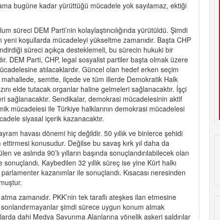
rebilir ama bugüne kadar yürüttüğü mücadele yok sayılamaz, ektiği
lum süreci DEM Parti’nin kolaylaştırıcılığında yürütüldü. Şimdi
 için yeni koşullarda mücadeleyi yükseltme zamanıdır. Başta CHP
dirdiği süreci açıkça desteklemeli, bu sürecin hukuki bir
ır. DEM Parti, CHP, legal sosyalist partiler başta olmak üzere
mücadelesine atılacaklardır. Güncel olan hedef erken seçim
r mahallede, semtte, ilçede ve tüm illerde Demokratik Halk
zını elde tutacak organlar haline gelmeleri sağlanacaktır. İşçi
eleri sağlanacaktır. Sendikalar, demokrasi mücadelesinin aktif
nomik mücadelesi ile Türkiye halklarının demokrasi mücadelesi
cadele siyasal içerik kazanacaktır.
yram havası dönemi hiç değildir. 50 yıllık ve binlerce şehidi
 ettirmesi konusudur. Değilse bu savaş kırk yıl daha da
en ve aslında 90’lı yılların başında sonuçlandırılabilecek olan
 sonuçlandı. Kaybedilen 32 yıllık süreç ise yine Kürt halkı
 parlamenter kazanımlar ile sonuçlandı. Kısacası neresinden
muştur.
 atma zamanıdır. PKK’nin tek taraflı ateşkes ilan etmesine
ını sonlandırmayanlar şimdi sürece uygun konum almak
alarda dahi Medya Savunma Alanlarına yönelik askeri saldırılar