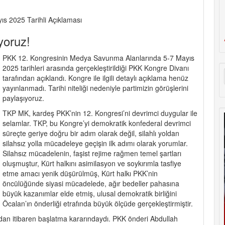
ıs 2025 Tarihli Açıklaması
yoruz!
PKK 12. Kongresinin Medya Savunma Alanlarında 5-7 Mayıs
2025 tarihleri arasında gerçekleştirildiği PKK Kongre Divanı
tarafından açıklandı. Kongre ile ilgili detaylı açıklama henüz
yayınlanmadı. Tarihi niteliği nedeniyle partimizin görüşlerini
paylaşıyoruz.
TKP MK, kardeş PKK’nin 12. Kongresi’ni devrimci duygular ile
selamlar. TKP, bu Kongre’yi demokratik konfederal devrimci
süreçte geriye doğru bir adım olarak değil, silahlı yoldan
silahsız yolla mücadeleye geçişin ilk adımı olarak yorumlar.
Silahsız mücadelenin, faşist rejime rağmen temel şartları
oluşmuştur, Kürt halkını asimilasyon ve soykırımla tasfiye
etme amacı yenik düşürülmüş, Kürt halkı PKK’nin
öncülüğünde siyasi mücadelede, ağır bedeller pahasına
büyük kazanımlar elde etmiş, ulusal demokratik birliğini
Öcalan’ın önderliği etrafında büyük ölçüde gerçekleştirmiştir.
ndan itibaren başlatma kararındaydı. PKK önderi Abdullah