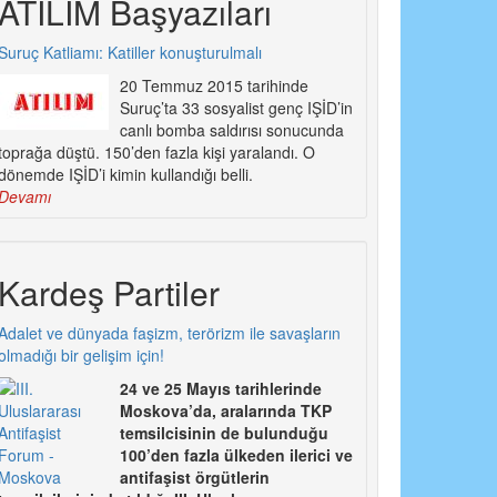
ATILIM Başyazıları
Suruç Katliamı: Katiller konuşturulmalı
20 Temmuz 2015 tarihinde
Suruç’ta 33 sosyalist genç IŞİD’in
canlı bomba saldırısı sonucunda
toprağa düştü. 150’den fazla kişi yaralandı. O
dönemde IŞİD’i kimin kullandığı belli.
Devamı
Kardeş Partiler
Adalet ve dünyada faşizm, terörizm ile savaşların
olmadığı bir gelişim için!
24 ve 25 Mayıs tarihlerinde
Moskova’da, aralarında TKP
temsilcisinin de bulunduğu
100’den fazla ülkeden ilerici ve
antifaşist örgütlerin