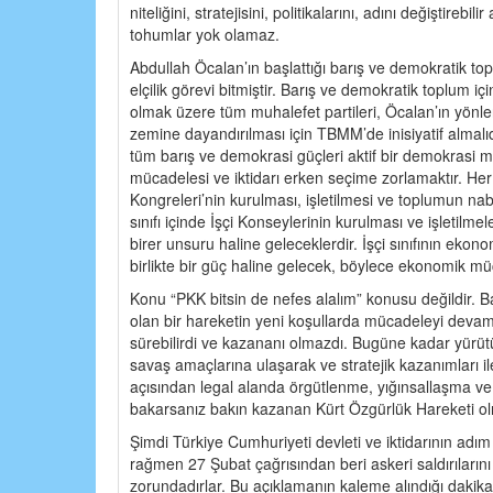
niteliğini, stratejisini, politikalarını, adını değişti
tohumlar yok olamaz.
Abdullah Öcalan’ın başlattığı barış ve demokratik top
elçilik görevi bitmiştir. Barış ve demokratik toplum
olmak üzere tüm muhalefet partileri, Öcalan’ın yönlen
zemine dayandırılması için TBMM’de inisiyatif almalıd
tüm barış ve demokrasi güçleri aktif bir demokrasi 
mücadelesi ve iktidarı erken seçime zorlamaktır. He
Kongreleri’nin kurulması, işletilmesi ve toplumun nab
sınıfı içinde İşçi Konseylerinin kurulması ve işletilm
birer unsuru haline geleceklerdir. İşçi sınıfının eko
birlikte bir güç haline gelecek, böylece ekonomik mü
Konu “PKK bitsin de nefes alalım” konusu değildir. Ba
olan bir hareketin yeni koşullarda mücadeleyi devam
sürebilirdi ve kazananı olmazdı. Bugüne kadar yürütül
savaş amaçlarına ulaşarak ve stratejik kazanımları ile
açısından legal alanda örgütlenme, yığınsallaşma ve
bakarsanız bakın kazanan Kürt Özgürlük Hareketi ol
Şimdi Türkiye Cumhuriyeti devleti ve iktidarının adım
rağmen 27 Şubat çağrısından beri askeri saldırılar
zorundadırlar. Bu açıklamanın kaleme alındığı dakik