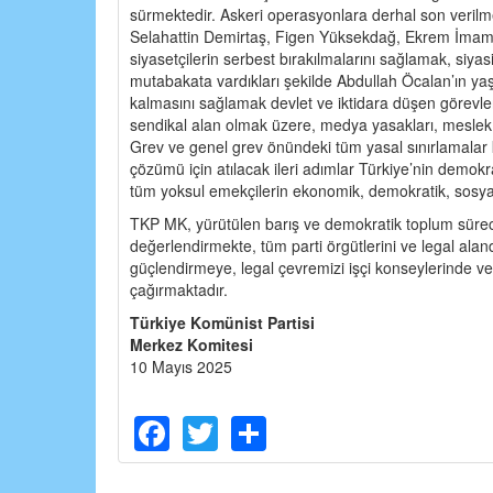
sürmektedir. Askeri operasyonlara derhal son verilme
Selahattin Demirtaş, Figen Yüksekdağ, Ekrem İmamo
siyasetçilerin serbest bırakılmalarını sağlamak, siya
mutabakata vardıkları şekilde Abdullah Öcalan’ın ya
kalmasını sağlamak devlet ve iktidara düşen görevle
sendikal alan olmak üzere, medya yasakları, meslek 
Grev ve genel grev önündeki tüm yasal sınırlamalar ka
çözümü için atılacak ileri adımlar Türkiye’nin demokra
tüm yoksul emekçilerin ekonomik, demokratik, sosyal 
TKP MK, yürütülen barış ve demokratik toplum sürec
değerlendirmekte, tüm parti örgütlerini ve legal ala
güçlendirmeye, legal çevremizi işçi konseylerinde 
çağırmaktadır.
Türkiye Komünist Partisi
Merkez Komitesi
10 Mayıs 2025
Facebook
Twitter
Share