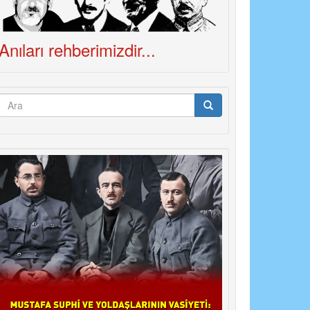
Anıları rehberimizdir...
Arama
formu
Ara