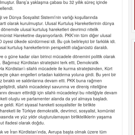
olmuştur. Barış’a yaklaşma çabası bu 32 yıllık süreç içinde
ellendi.
ği ve Dünya Sosyalist Sistemi’nin varlığı koşullarında
parti olarak kurulmuştur. Ulusal Kurtuluş Hareketlerinin dünya
o dönemde ulusal kurtuluş hareketleri devrimci nitelik
münist Hareketine dayanıyorlardı. PKK’nin tüm diğer ulusal
yesi ülkede sürdürmesi idi. Bu çok belirleyici bir farklılık idi.
sal kurtuluş hareketlerinin perspektifi olağanüstü daraldı.
ve o güne kadar olan birinci mücadele dönemini politik olarak
Bağımsız Kürdistan stratejisini terk etti, Demokratik
yla Kürdistan’ı silahlı mücadele ile kurma stratejisinden, Kürt
te çıkan engelleri ortadan kaldırma yoluna girdi. Bu yeni bir
tsız bıraktı ve saldırılarına devam etti. PKK buna rağmen
liştirdi, silahlı mücadeleyi savunma ve direniş niteliğine
arını devam ettirdiği için silahlı mücadeleyi bu niteliğiyle devam
eketi oluştu ve parlamenter alanda da yol almaya başladı.
geldi. Kürt siyasal hareketi sosyalistler ile birlikte
areketi ile Türkiye demokratik, devrimci, sosyalist, komünist
masında ve yüz yıldır oluşturulamayan birlikteliklerin yaşama
ut ifadesi olarak doğdu.
rak ve İran Kürdistan’ında, Avrupa başta olmak üzere tüm