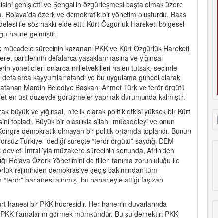
isini genişletti ve Şengal’in özgürleşmesi başta olmak üzere
du. Rojava’da özerk ve demokratik bir yönetim oluşturdu, Baas
esi ile söz hakkı elde etti. Kürt Özgürlük Hareketi bölgesel
gu haline gelmiştir.
lık mücadele sürecinin kazananı PKK ve Kürt Özgürlük Hareketi
ere, partilerinin defalarca yasaklanmasına ve yığınsal
in yöneticileri onlarca milletvekilleri halen tutsak, seçimle
 defalarca kayyumlar atandı ve bu uygulama güncel olarak
um atanan Mardin Belediye Başkanı Ahmet Türk ve terör örgütü
devlet en üst düzeyde görüşmeler yapmak durumunda kalmıştır.
 büyük ve yığınsal, nitelik olarak politik etkisi yüksek bir Kürt
i topladı. Büyük bir olasılıkla silahlı mücadeleyi ve onun
 Kongre demokratik olmayan bir politik ortamda toplandı. Bunun
örsüz Türkiye” dediği süreçte “terör örgütü” saydığı DEM
k devleti İmralı’yla müzakere sürecinin sonunda, Afrin’den
ığı Rojava Özerk Yönetimini de fiilen tanıma zorunluluğu ile
atörlük rejiminden demokrasiye geçiş bakımından tüm
 “terör” bahanesi alınmış, bu bahaneyle attığı faşizan
ürt hanesi bir PKK hücresidir. Her hanenin duvarlarında
ı ve PKK flamalarını görmek mümkündür. Bu şu demektir: PKK