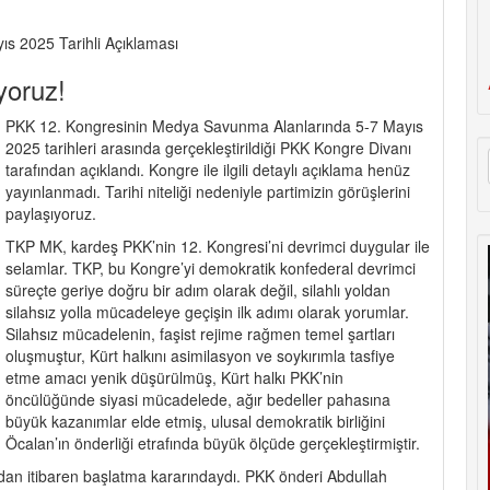
ıs 2025 Tarihli Açıklaması
yoruz!
PKK 12. Kongresinin Medya Savunma Alanlarında 5-7 Mayıs
2025 tarihleri arasında gerçekleştirildiği PKK Kongre Divanı
tarafından açıklandı. Kongre ile ilgili detaylı açıklama henüz
yayınlanmadı. Tarihi niteliği nedeniyle partimizin görüşlerini
paylaşıyoruz.
TKP MK, kardeş PKK’nin 12. Kongresi’ni devrimci duygular ile
selamlar. TKP, bu Kongre’yi demokratik konfederal devrimci
süreçte geriye doğru bir adım olarak değil, silahlı yoldan
silahsız yolla mücadeleye geçişin ilk adımı olarak yorumlar.
Silahsız mücadelenin, faşist rejime rağmen temel şartları
oluşmuştur, Kürt halkını asimilasyon ve soykırımla tasfiye
etme amacı yenik düşürülmüş, Kürt halkı PKK’nin
öncülüğünde siyasi mücadelede, ağır bedeller pahasına
büyük kazanımlar elde etmiş, ulusal demokratik birliğini
Öcalan’ın önderliği etrafında büyük ölçüde gerçekleştirmiştir.
ndan itibaren başlatma kararındaydı. PKK önderi Abdullah