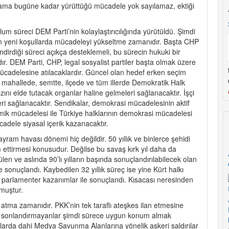
rebilir ama bugüne kadar yürüttüğü mücadele yok sayılamaz, ektiği
lum süreci DEM Parti’nin kolaylaştırıcılığında yürütüldü. Şimdi
 için yeni koşullarda mücadeleyi yükseltme zamanıdır. Başta CHP
dirdiği süreci açıkça desteklemeli, bu sürecin hukuki bir
ır. DEM Parti, CHP, legal sosyalist partiler başta olmak üzere
mücadelesine atılacaklardır. Güncel olan hedef erken seçim
r mahallede, semtte, ilçede ve tüm illerde Demokratik Halk
zını elde tutacak organlar haline gelmeleri sağlanacaktır. İşçi
eleri sağlanacaktır. Sendikalar, demokrasi mücadelesinin aktif
nomik mücadelesi ile Türkiye halklarının demokrasi mücadelesi
cadele siyasal içerik kazanacaktır.
yram havası dönemi hiç değildir. 50 yıllık ve binlerce şehidi
 ettirmesi konusudur. Değilse bu savaş kırk yıl daha da
en ve aslında 90’lı yılların başında sonuçlandırılabilecek olan
 sonuçlandı. Kaybedilen 32 yıllık süreç ise yine Kürt halkı
 parlamenter kazanımlar ile sonuçlandı. Kısacası neresinden
muştur.
 atma zamanıdır. PKK’nin tek taraflı ateşkes ilan etmesine
ını sonlandırmayanlar şimdi sürece uygun konum almak
alarda dahi Medya Savunma Alanlarına yönelik askeri saldırılar