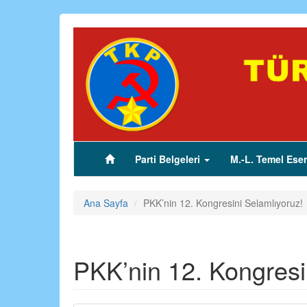
Ana
içeriğe
atla
Parti Belgeleri
M.-L. Temel Eser
(current)
Ana Sayfa
PKK’nin 12. Kongresini Selamlıyoruz!
PKK’nin 12. Kongresi