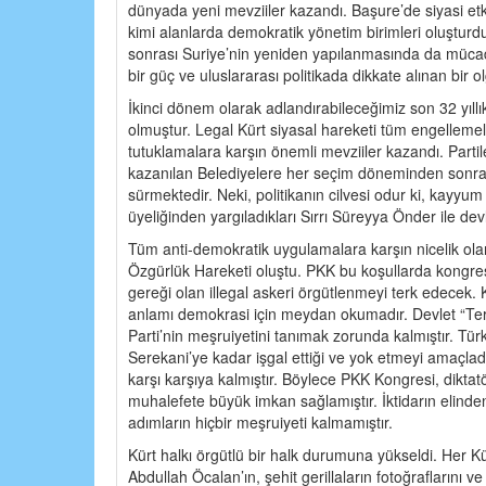
dünyada yeni mevziiler kazandı. Başure’de siyasi etk
kimi alanlarda demokratik yönetim birimleri oluştur
sonrası Suriye’nin yeniden yapılanmasında da mücadel
bir güç ve uluslararası politikada dikkate alınan bir ol
İkinci dönem olarak adlandırabileceğimiz son 32 yıl
olmuştur. Legal Kürt siyasal hareketi tüm engellemel
tutuklamalara karşın önemli mevziiler kazandı. Partiler
kazanılan Belediyelere her seçim döneminden sonra
sürmektedir. Neki, politikanın cilvesi odur ki, kayy
üyeliğinden yargıladıkları Sırrı Süreyya Önder ile 
Tüm anti-demokratik uygulamalara karşın nicelik olarak
Özgürlük Hareketi oluştu. PKK bu koşullarda kongresin
gereği olan illegal askeri örgütlenmeyi terk edecek.
anlamı demokrasi için meydan okumadır. Devlet “Ter
Parti’nin meşruiyetini tanımak zorunda kalmıştır. Tür
Serekani’ye kadar işgal ettiği ve yok etmeyi amaçlad
karşı karşıya kalmıştır. Böylece PKK Kongresi, dikt
muhalefete büyük imkan sağlamıştır. İktidarın elinden
adımların hiçbir meşruiyeti kalmamıştır.
Kürt halkı örgütlü bir halk durumuna yükseldi. Her K
Abdullah Öcalan’ın, şehit gerillaların fotoğrafların