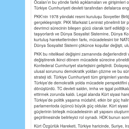
Öcalan’ın bu yönde farklı açıklamaları ve girişimleri 
Türkiye Cumhuriyeti devleti tarafından defalarca eng
PKK’nin 1978 yılındaki resmi kuruluşu Sovyetler Birli
gerçekleşmiştir. PKK Marksist Leninist yönelimli bir 
devrimci sürecinin bileşen gücü olarak tarif edildiği 
taşıyorlardı ve Dünya Sosyalist Sistemine, Dünya Ko
kurtuluş hareketlerinden farkı, mücadelesini bir NATO ü
Dünya Sosyalist Sistemi çökünce koşullar değişti, ulu
PKK bu niteliksel değişimi zamanında değerlendirdi 
değiştirerek ikinci dönem mücadele sürecine yöneldi. 
Konfederal Cumhuriyet startejisini geliştirdi. Dolayısı
ulusal sorununu demokratik yoldan çözme ve bu süreç
strateji idi. Türkiye Cumhuriyeti tüm girişimleri yanı
Türkiye’de demokratik yolda mücadele perspektifini ge
dönüştürdü. TC devleti saldırı, imha ve işgal politikal
ettirmek zorunda kaldı. Legal alanda Kürt siyasi har
Türkiye’de politik yaşama müdahil, etkin bir güç haline 
parlamentoda üçüncü büyük güç oldular. Kürt siyasi h
güçlerinin birleşik mücadelesinin alt yapısını oluştur
geçirilmesinde belirleyici rol oynadı. HDK bunun som
Kürt Özgürlük Hareketi, Türkiye haricinde, Suriye, I