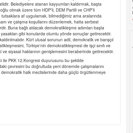
lidir. Belediyelere atanan kayyumları kaldırmak, başta
ğlu olmak üzere tüm HDP’li, DEM Partili ve CHP’li
si tutsaklara af uygulamak, bilmediğimiz ama aralarında
şam ve çalışma koşullarını düzenlemek, hatta serbest
rdir. Buna bağlı atılacak demokratikleşme adımları başta
yasakları gibi konularda olumlu yönde sonuçlar getirecektir.
ldırılmalıdır. Kürt ulusal sorunun adil, demokratik ve barışçıl
tikleşmesini, Türkiye’nin demokratikleşmesi de işçi sınıfı ve
ve siyasal haklarının genişlemesini beraberinde getirecektir.
i ile PKK 12.Kongresi duyurusunu bu şekilde
ndaki çevresini bu doğrultuda yeni dönemde çalışmalarını
ve demokratik halk meclislerinde daha güçlü örgütlenmeye