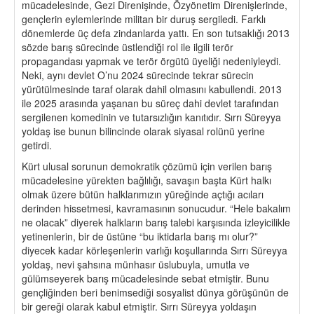
mücadelesinde, Gezi Direnişinde, Özyönetim Direnişlerinde,
gençlerin eylemlerinde militan bir duruş sergiledi. Farklı
dönemlerde üç defa zindanlarda yattı. En son tutsaklığı 2013
sözde barış sürecinde üstlendiği rol ile ilgili terör
propagandası yapmak ve terör örgütü üyeliği nedeniyleydi.
Neki, aynı devlet O’nu 2024 sürecinde tekrar sürecin
yürütülmesinde taraf olarak dahil olmasını kabullendi. 2013
ile 2025 arasında yaşanan bu süreç dahi devlet tarafından
sergilenen komedinin ve tutarsızlığın kanıtıdır. Sırrı Süreyya
yoldaş ise bunun bilincinde olarak siyasal rolünü yerine
getirdi.
Kürt ulusal sorunun demokratik çözümü için verilen barış
mücadelesine yürekten bağlılığı, savaşın başta Kürt halkı
olmak üzere bütün halklarımızın yüreğinde açtığı acıları
derinden hissetmesi, kavramasının sonucudur. “Hele bakalım
ne olacak” diyerek halkların barış talebi karşısında izleyicilikle
yetinenlerin, bir de üstüne “bu iktidarla barış mı olur?”
diyecek kadar körleşenlerin varlığı koşullarında Sırrı Süreyya
yoldaş, nevi şahsına münhasır üslubuyla, umutla ve
gülümseyerek barış mücadelesinde sebat etmiştir. Bunu
gençliğinden beri benimsediği sosyalist dünya görüşünün de
bir gereği olarak kabul etmiştir. Sırrı Süreyya yoldaşın