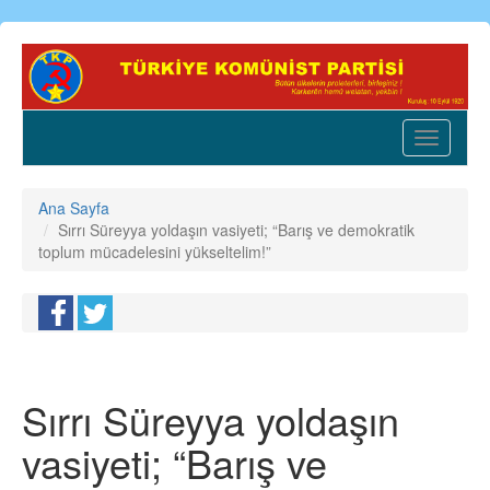
Ana
içeriğe
atla
Toggle
navigatio
Ana Sayfa
Sırrı Süreyya yoldaşın vasiyeti; “Barış ve demokratik
toplum mücadelesini yükseltelim!”
Sırrı Süreyya yoldaşın
vasiyeti; “Barış ve