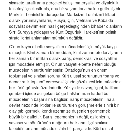
siyasete taraflı ama gerçekçi bakışı materyalist ve diyalektik
felsefeyi içselleştirmiş, onu bir yaşam tarzı haline getirmiş bir
Marksist-Leninist’in duruşudur. Marksizm Leninizm’i kitabi
olarak yorumlayanların, Rusya, Çin, Vietnam ve Küba’da
sosyalist devrimlerin nasıl gerçekleştiğinden bihaber olanların
Sırrı Süreyya yoldaşın ve Kürt Özgürlük Hareketi’nin politik
stratejilerini anlamaları mümkün değildir.
O’nun kaybı elbette sosyalizm mücadelesi için büyük kayıp
olmuştur. Kimi zaman bir meddah, kimi zaman bir derviş ama
her zaman bir militan olarak barış, demokrasi ve sosyalizm
için mücadele etmiştir. O’nun vasiyeti elbette neferi olduğu
mücadelenin sürdürülmesidir. Ortadoğu’nun en önemli
toplumsal ve sınıfsal sorunu Kürt ulusal sorununun “barış ve
demokratik toplum” çerçevesi içinde çözülmesi için mücadele
her türlü görevin üzerindedir. Yüz yıldır savaş, işgal, katliam
çemberi içinde acı çeken bölge halklarımızın kaderi bu
mücadelenin başarısına bağlıdır. Barış mücadelesini, hala
devlet nezdinde iktidar ile sürdürülen görüşmelerle sınırlı bir
olay gibi görmek, kendi üzerimize düşenleri görmemek
büyük bir gaflettir. Barış, egemenlerin değil, ezilenlerin,
savaşın ve sömürünün mağduru halkların, işçi sınıfının
talebidir, onların mücadelesinin bir parçasıdır. Kürt ulusal