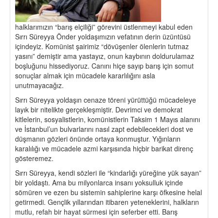
halklarımızın “barış elçiliği” görevini üstlenmeyi kabul eden
Sırrı Süreyya Önder yoldaşımızın vefatının derin üzüntüsü
içindeyiz. Komünist şairimiz “dövüşenler ölenlerin tutmaz
yasını” demiştir ama yastayız, onun kaybının doldurulamaz
boşluğunu hissediyoruz. Canını hiçe sayıp barış için somut
sonuçlar almak için mücadele kararlılığını asla
unutmayacağız.
Sırrı Süreyya yoldaşın cenaze töreni yürüttüğü mücadeleye
layık bir nitelikte gerçekleşmiştir. Devrimci ve demokrat
kitlelerin, sosyalistlerin, komünistlerin Taksim 1 Mayıs alanını
ve İstanbul’un bulvarlarını nasıl zapt edebilecekleri dost ve
düşmanın gözleri önünde ortaya konmuştur. Yığınların
karalılığı ve mücadele azmi karşısında hiçbir barikat direnç
gösteremez.
Sırrı Süreyya, kendi sözleri ile “kindarlığı yüreğine yük sayan”
bir yoldaştı. Ama bu milyonlarca insanı yoksulluk içinde
sömüren ve ezen bu sistemin sahiplerine karşı öfkesine helal
getirmedi. Gençlik yıllarından itibaren yeteneklerini, halkların
mutlu, refah bir hayat sürmesi için seferber etti. Barış