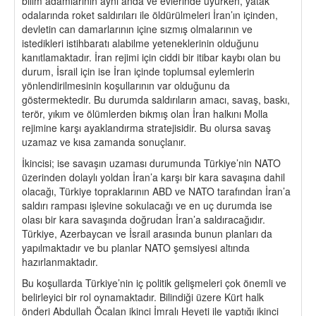
bilim adamlarının aynı anda ve evlerinde uyurken, yatak
odalarında roket saldırıları ile öldürülmeleri İran’ın içinden,
devletin can damarlarının içine sızmış olmalarının ve
istedikleri istihbaratı alabilme yeteneklerinin olduğunu
kanıtlamaktadır. İran rejimi için ciddi bir itibar kaybı olan bu
durum, İsrail için ise İran içinde toplumsal eylemlerin
yönlendirilmesinin koşullarının var olduğunu da
göstermektedir. Bu durumda saldırıların amacı, savaş, baskı,
terör, yıkım ve ölümlerden bıkmış olan İran halkını Molla
rejimine karşı ayaklandırma stratejisidir. Bu olursa savaş
uzamaz ve kısa zamanda sonuçlanır.
İkincisi; ise savaşın uzaması durumunda Türkiye’nin NATO
üzerinden dolaylı yoldan İran’a karşı bir kara savaşına dahil
olacağı, Türkiye topraklarının ABD ve NATO tarafından İran’a
saldırı rampası işlevine sokulacağı ve en uç durumda ise
olası bir kara savaşında doğrudan İran’a saldıracağıdır.
Türkiye, Azerbaycan ve İsrail arasında bunun planları da
yapılmaktadır ve bu planlar NATO şemsiyesi altında
hazırlanmaktadır.
Bu koşullarda Türkiye’nin iç politik gelişmeleri çok önemli ve
belirleyici bir rol oynamaktadır. Bilindiği üzere Kürt halk
önderi Abdullah Öcalan ikinci İmralı Heyeti ile yaptığı ikinci