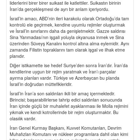
liderlerini birer birer suikast ile katlettiler. Suikastın birinin
İran’da gerçekleşmesi de ayrı bir anlam içeriyordu.
İsrail’in amacı, ABD’nin ileri karakolu olarak Ortadoğu’da tam
kontrolü ele geçirmek, kendine uyumlu rejimler oluşturmak
ve İsrail’in sınırlarını daha da genişletmektir. Gazze saldırısı
Sina Yarımadası’nın işgali yoluyla okyanusa inmek ve Sina
üzerinden Süveyş Kanalını kontrol altına alma eylemidir. Aynı
zamanda Filistin topraklarını tam olarak işgal ve ilhak etme
planıdır.
Diğer istikamette ise hedef Suriye’den sonra İran’dır. İran’da
kendilerine uygun bir rejim yaratmak ve İran’ı parçalar
ayırma planları vardır. Türkiye ve Azerbaycan bu planda
İsrail’in doğrudan müttefikleridir.
İsrail’in İran’a son saldırıları ikili bir amaç içermektedir.
Birincisi; başarabilirlerse tahrip edici saldırıları sonucunda
İran içinde güçlü bir muhalefet ayaklanması ile Molla rejimini
yıkmak ve kendi kotrollerinde bir rejim oluşturmaktır. Bu
olasılık vardır.
İran Genel Kurmay Başkanı, Kuvvet Komutanları, Devrim
Muhafızları Komutanı ve nükleer programlara dahil olan kimi