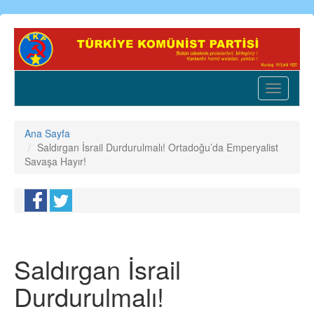
Ana
içeriğe
atla
Toggle
navigatio
Ana Sayfa
Saldırgan İsrail Durdurulmalı! Ortadoğu’da Emperyalist
Savaşa Hayır!
Saldırgan İsrail
Durdurulmalı!