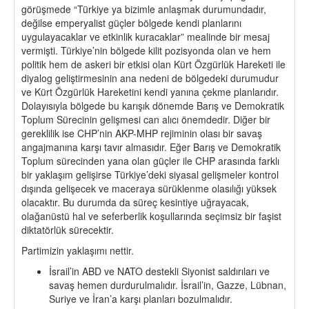
görüşmede “Türkiye ya bizimle anlaşmak durumundadır,
değilse emperyalist güçler bölgede kendi planlarını
uygulayacaklar ve etkinlik kuracaklar” mealinde bir mesaj
vermişti. Türkiye’nin bölgede kilit pozisyonda olan ve hem
politik hem de askeri bir etkisi olan Kürt Özgürlük Hareketi ile
diyalog geliştirmesinin ana nedeni de bölgedeki durumudur
ve Kürt Özgürlük Hareketini kendi yanına çekme planlarıdır.
Dolayısıyla bölgede bu karışık dönemde Barış ve Demokratik
Toplum Sürecinin gelişmesi can alıcı önemdedir. Diğer bir
gereklilik ise CHP’nin AKP-MHP rejiminin olası bir savaş
angajmanına karşı tavır almasıdır. Eğer Barış ve Demokratik
Toplum sürecinden yana olan güçler ile CHP arasında farklı
bir yaklaşım gelişirse Türkiye’deki siyasal gelişmeler kontrol
dışında gelişecek ve maceraya sürüklenme olasılığı yüksek
olacaktır. Bu durumda da süreç kesintiye uğrayacak,
olağanüstü hal ve seferberlik koşullarında seçimsiz bir faşist
diktatörlük sürecektir.
Partimizin yaklaşımı nettir.
İsrail’in ABD ve NATO destekli Siyonist saldırıları ve
savaş hemen durdurulmalıdır. İsrail’in, Gazze, Lübnan,
Suriye ve İran’a karşı planları bozulmalıdır.