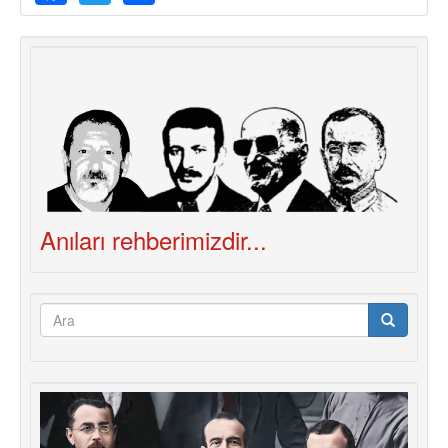
Anıları rehberimizdir...
Arama
formu
Ara