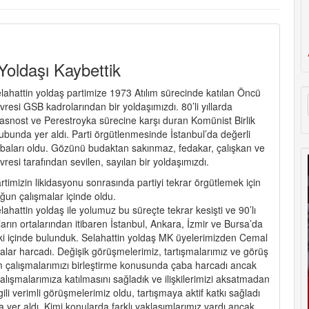
Yoldaşı Kaybettik
lahattin yoldaş partimize 1973 Atılım sürecinde katılan Öncü
vresi GSB kadrolarından bir yoldaşımızdı. 80’li yıllarda
asnost ve Perestroyka sürecine karşı duran Komünist Birlik
ubunda yer aldı. Parti örgütlenmesinde İstanbul’da değerli
baları oldu. Gözünü budaktan sakınmaz, fedakar, çalışkan ve
vresi tarafından sevilen, sayılan bir yoldaşımızdı.
rtimizin likidasyonu sonrasında partiyi tekrar örgütlemek için
ğun çalışmalar içinde oldu.
lahattin yoldaş ile yolumuz bu süreçte tekrar kesişti ve 90’lı
lların ortalarından itibaren İstanbul, Ankara, İzmir ve Bursa’da
işki içinde bulunduk. Selahattin yoldaş MK üyelerimizden Cemal
çabalar harcadı. Değişik görüşmelerimiz, tartışmalarımız ve görüş
zim çalışmalarımızı birleştirme konusunda çaba harcadı ancak
ışmalarımıza katılmasını sağladık ve ilişkilerimizi aksatmadan
gili verimli görüşmelerimiz oldu, tartışmaya aktif katkı sağladı
yer aldı. Kimi konularda farklı yaklaşımlarımız vardı ancak