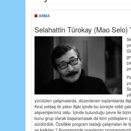
ANMA
Selahattin Türokay (Mao Selo) 
Se
çe
Gl
gr
ça
çe
Pa
yo
Se
yı
yürütülen çalışmalarda, düzenlenen toplantılarda il
Kıral yoldaş ile yakın ilişki içinde bu süreçte ciddi 
alışverişlerimiz oldu. İçinde bulunduğu çevre ile bi
bunu grup olarak başaramasak da kimi yoldaşların çal
sürdürdük. Özellikle program taslağı çalışmaları ile il
ve katkıları 7.Kongremizde onaylanan programımızda 