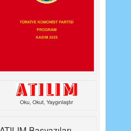
Oku, Okut, Yaygınlaştır
ATILIM Başyazıları