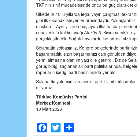
TKP’nin sınıf mücadelesinde öncü bir güç olarak tek
Ülkede 2010’lu yıllarda legal yayın çalışması tekra
gibi ilk okumak isteyenler arasındaydı. Yoldaşlarım
ulaştırırdı. Aynı yıllarda başlayan illet hastalığı ned
cenazesinin kaldırılacağı Ataköy 5. Kısım camisine 
gerçekleştirirdik. Soğuk havalarda ise adresimiz kap
Selahattin yoldaşımız, Kongre belgelerinde partimizin 
başaramadık, sizin başarmanızı canı gönülden diliyor
yerini almasına olan ihtiyacı dile getirirdi. Biz de S
görüş birliği sağlananları parti politikalarında, belge
raporların içeriği parti basınımızda yer aldı.
Selahattin yoldaşımızın anısını partili sınıf mücadele
diliyoruz.
Türkiye Komünist Partisi
Merkez Komitesi
10 Mart 2026
Facebook
Twitter
Share