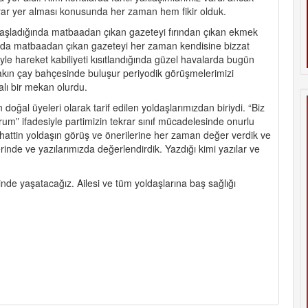
rar yer alması konusunda her zaman hem fikir olduk.
r başladığında matbaadan çıkan gazeteyi fırından çıkan ekmek
ız da matbaadan çıkan gazeteyi her zaman kendisine bizzat
eniyle hareket kabiliyeti kısıtlandığında güzel havalarda bugün
yakın çay bahçesinde buluşur periyodik görüşmelerimizi
alı bir mekan olurdu.
doğal üyeleri olarak tarif edilen yoldaşlarımızdan biriydi. “Biz
um” ifadesiyle partimizin tekrar sınıf mücadelesinde onurlu
elahattin yoldaşın görüş ve önerilerine her zaman değer verdik ve
lerinde ve yazılarımızda değerlendirdik. Yazdığı kimi yazılar ve
sinde yaşatacağız. Ailesi ve tüm yoldaşlarına baş sağlığı