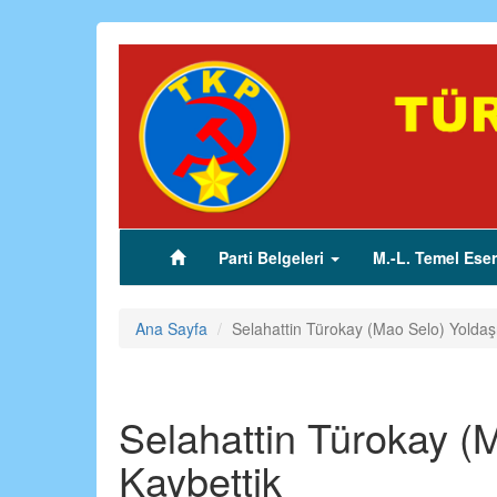
Ana
içeriğe
atla
Parti Belgeleri
M.-L. Temel Eser
(current)
Ana Sayfa
Selahattin Türokay (Mao Selo) Yoldaşı
Selahattin Türokay (
Kaybettik