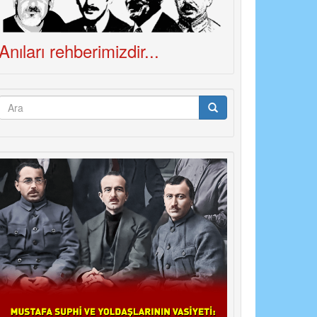
Anıları rehberimizdir...
Arama
formu
Ara